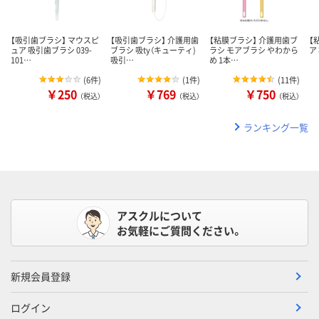
【吸引歯ブラシ】 マウスピ
【吸引歯ブラシ】 介護用歯
【粘膜ブラシ】 介護用歯ブ
【
ュア 吸引歯ブラシ 039-
ブラシ 吸ty（キューティ)
ラシ モアブラシ やわから
ア
101…
吸引…
め 1本…
(
6件
)
(
1件
)
(
11件
)
￥250
￥769
￥750
（税込）
（税込）
（税込）
ランキング一覧
アスクルについて
お気軽にご質問ください。
新規会員登録
ログイン