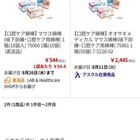
【口腔ケア綿棒】 マウス綿棒
【口腔ケア綿棒】 オオサキメ
(嚥下訓練・口腔ケア用綿棒) 1
ディカル マウス綿棒(嚥下訓
箱(10袋入) 75060 1箱(10袋)
練・口腔ケア用綿棒) 75061 1
（直送品）
箱(50袋) 7-5228-02
￥544
￥2,445
（税込）
（税込）
1袋あたり ￥54.4
お届け日：
8月11日（火）
お届け日：
8月26日（水）まで
アスクル在庫商品
直送品
LAB & Healthcare
SHOPからお届け
2件（2商品）中 1件目～2件目