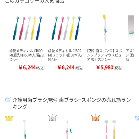
このカテゴリーの人気商品
歯愛メディカル Ci800
歯愛メディカル Ci802
【吸引歯スポンジ】 スポ
アズワン
M(超先細)50本入/箱/ふ
M(フラット毛)50本入/
ンジブラシ マウスピュ
シ 医療
つう…
箱/ふ…
ア 吸引スポン…
品
￥6,244
￥6,244
￥5,980
￥
（税込）
（税込）
（税込）
介護用歯ブラシ/吸引歯ブラシ・スポンジの売れ筋ラン
キング