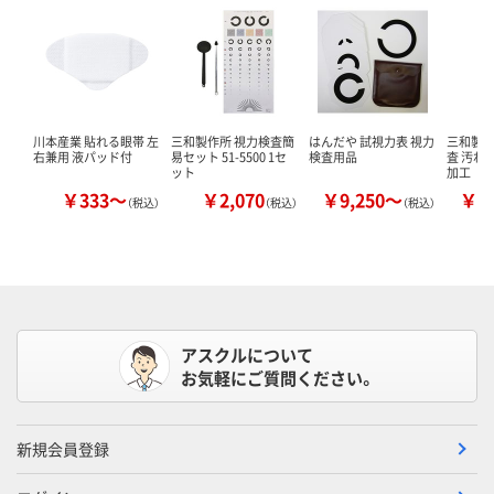
川本産業 貼れる眼帯 左
三和製作所 視力検査簡
はんだや 試視力表 視力
三和製作所
右兼用 液パッド付
易セット 51-5500 1セ
検査用品
査 汚れ
ット
加工
￥333～
￥2,070
￥9,250～
￥1
（税込）
（税込）
（税込）
アスクルについて
お気軽にご質問ください。
新規会員登録