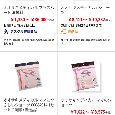
オオサキメディカル プラスハ
オオサキメディカル eショー
ート 清拭料
ツ
￥1,380
￥36,000
￥8,411
￥10,382
お届け日：
8月8日（土）
お届け日：
8月27日（木）まで
アスクル在庫商品
直送品
タイプ・内容量・販売単位違いの商品が
6
商品
サイズ・販売単位違いの商品が
2
商品ありま
あります
す
オオサキメディカル ママにや
オオサキメディカル ママのシ
さしいショーツ 00084914 1セ
ョーツ
ット（10個）（直送品）
￥7,622
￥8,575