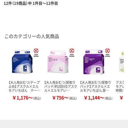
12件（19商品）中 1件目～12件目
このカテゴリーの人気商品
【大人用おむつ/テープ
【大人用おむつ/尿取り
【大人用おむつ/尿取り
アスクル
止め】アスクル×エル
パッド/約2回分】アスク
パッド】アスクル×エ
モアい
モアいちばん テー…
ル×エルモアい…
ルモアいちばん 尿…
時間パ
￥1,176～
￥756～
￥1,144～
￥1
（税込）
（税込）
（税込）