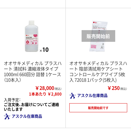
オオサキメディカル プラスハ
オオサキメディカル プラスハ
ート 清拭料 濃縮液体タイプ
ート 陰部清拭用ケアシート
1000ml 660回分 詰替 1ケース
コントロールケアワイプ 5枚
（10本入）
入 72018 1パック(5枚入)
￥28,000
￥250
（税込）
（税込）
1本あたり ￥2,800
アスクル在庫商品
入荷予定：
ご注文後、お届けについてご連絡
販売開始前です
いたします
アスクル在庫商品