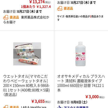
￥13,274
お届け日：
8月27日（木）まで
（税込）
1個あたり ￥1,327.4
直送品
お届け日：
8月27日（木）まで
サイズ・販売単位違いの商品が
2
商品ありま
直送品
東邦薬品株式会社か
す
らお届け
ウエットタオル[ママのこだ
オオサキメディカル プラスハ
わりベビーウェットタオル]
ート 清拭料 濃縮液体タイプ
200×150mm 80枚入 8-9868-
1000ml 660回分 詰替 74122 1
01 1セット(400枚:80枚×5袋)
本
（直送品）
￥3,000
（税込）
￥3,655
お届け日：
8月8日（土）
（税込）
直送品
LAB & Healthcare
アスクル在庫商品