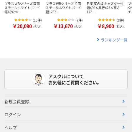
プラス WBシリーズ 両面
プラス WBシリーズ 片面
日学 案内板 キャスター付
プ
スチールホワイトボード
スチールホワイトボード
幅400×奥行425×高さ
タ
幅1892m…
幅1267…
127…
チ
(
15件
)
(
7件
)
(
8件
)
￥20,090
￥13,670
￥8,900
（税込）
（税込）
（税込）
ランキング一覧
アスクルについて
お気軽にご質問ください。
新規会員登録
ログイン
ヘルプ