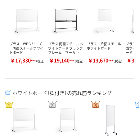
プラス WBシリーズ
プラス 両面スチールホ
プラス 片面スチール
プラス 
両面スチールホワイ
ワイトボード ブラック
ホワイトボード
面ホー
トボード
フレーム マーカ…
ード
￥17,330～
￥19,140～
￥13,670～
￥31
（税込）
（税込）
（税込）
ホワイトボード（脚付き）の売れ筋ランキング