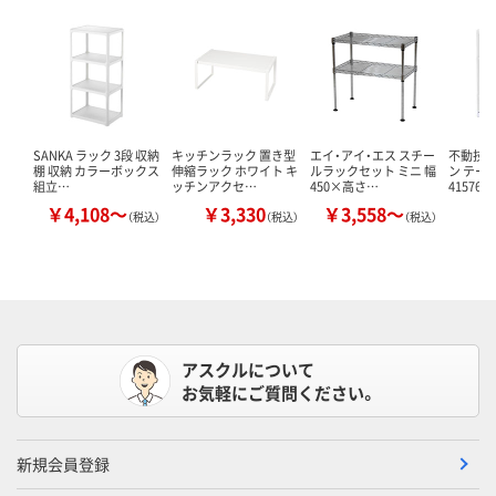
SANKA ラック 3段 収納
キッチンラック 置き型
エイ・アイ・エス スチー
不動技研
棚 収納 カラーボックス
伸縮ラック ホワイト キ
ルラックセット ミニ 幅
ン テー
組立…
ッチンアクセ…
450×高さ…
415765
￥4,108～
￥3,330
￥3,558～
￥
（税込）
（税込）
（税込）
アスクルについて
お気軽にご質問ください。
新規会員登録