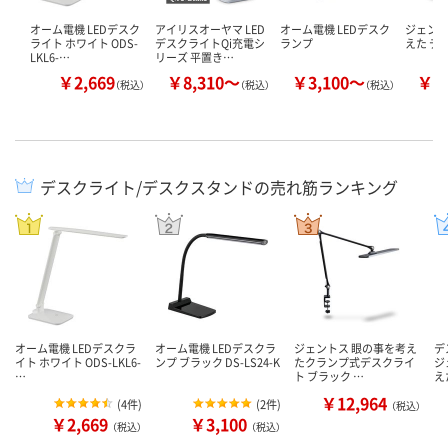
オーム電機 LEDデスク
アイリスオーヤマ LED
オーム電機 LEDデスク
ジェント
ライト ホワイト ODS-
デスクライトQi充電シ
ランプ
えた デ
LKL6-…
リーズ 平置き…
￥2,669
￥8,310～
￥3,100～
￥8
（税込）
（税込）
（税込）
デスクライト/デスクスタンドの売れ筋ランキング
オーム電機 LEDデスクラ
オーム電機 LEDデスクラ
ジェントス 眼の事を考え
デ
イト ホワイト ODS-LKL6-
ンプ ブラック DS-LS24-K
たクランプ式デスクライ
ジ
…
ト ブラック …
え
￥12,964
(
4件
)
(
2件
)
（税込）
￥2,669
￥3,100
（税込）
（税込）