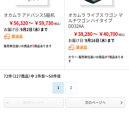
オカムラ アドバンスS脇机
オカムラ ライブス ワゴン マ
ルチワゴン ハイタイプ
￥56,320
￥59,730
DD32AA
お届け日：
9月2日（水）まで
￥38,280
￥40,700
直送品
お届け日：
9月16日（水）まで
販売単位違いの商品が
2
商品あります
直送品
カラー・販売単位違いの商品が
7
商品ありま
す
72件（227商品）中 1件目～50件目
1
2
前のページへ
次のページへ