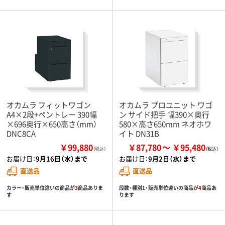
オカムラ フィットワゴン
オカムラ プロユニット ワゴ
A4×2段+ペントレー 390幅
ン サイド把手 幅390×奥行
×696奥行×650高さ（mm）
580×高さ650mm ネオホワ
DNC8CA
イト DN31B
￥99,880
￥87,780
￥95,480
（税込）
お届け日：
9月16日（水）まで
お届け日：
9月2日（水）まで
直送品
直送品
カラー・販売単位違いの商品が
3
商品ありま
段数・種別1・販売単位違いの商品が
4
商品あ
す
ります