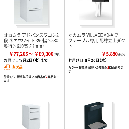
オカムラ アドバンスワゴン2
オカムラ VILLAGE VD-A ワー
段 ネオホワイト 390幅×580
クテーブル専用 配線立上ダク
奥行×610高さ（mm）
ト
￥77,265
￥89,306
￥5,880
（税込）
お届け日：
9月2日（水）まで
お届け日：
8月20日（木）
直送品
カラー・販売単位違いの商品が
2
商品ありま
す
施錠方法・販売単位違いの商品が
2
商品あり
ます