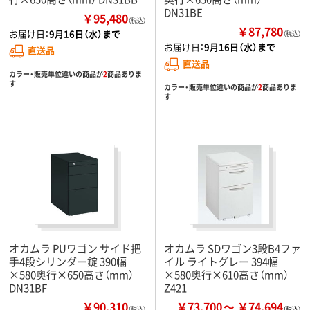
DN31BE
￥95,480
（税込）
￥87,780
お届け日：
9月16日（水）まで
（税込）
お届け日：
9月16日（水）まで
直送品
直送品
カラー・販売単位違いの商品が
2
商品ありま
す
カラー・販売単位違いの商品が
2
商品ありま
す
オカムラ PUワゴン サイド把
オカムラ SDワゴン3段B4ファ
手4段シリンダー錠 390幅
イル ライトグレー 394幅
×580奥行×650高さ（mm）
×580奥行×610高さ（mm）
DN31BF
Z421
￥90,310
￥73,700
￥74,694
（税込）