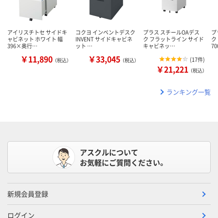
アイリスチトセ サイドキ
コクヨ インベントデスク
プラス スチールOAデス
プ
ャビネット ホワイト 幅
INVENT サイドキャビネ
ク フラットライン サイド
ク
396×奥行…
ット …
キャビネッ…
7
￥11,890
￥33,045
(
17件
)
（税込）
（税込）
￥21,221
（税込）
ランキング一覧
アスクルについて
お気軽にご質問ください。
新規会員登録
ログイン