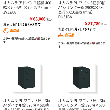
オカムラ アドバンス脇机 400
オカムラ PUワゴン S把手3段
幅×700奥行×720高さ（mm）
A4シリンダー錠 390幅×580
3V32AA
奥行×650高さ（mm）
DN31BA
￥68,006
（税込）
￥87,780
お届け日：
9月2日（水）まで
（税込）
お届け日：
9月2日（水）まで
直送品
直送品
カラー・販売単位違いの商品が
2
商品ありま
す
カラー・販売単位違いの商品が
2
商品ありま
す
オカムラ PUワゴン S把手3段
オカムラ PUワゴン S把手3段
A4ダイヤル錠 390幅×580奥
B4シリンダー錠 390幅×580
行×650高さ（mm） DN31BB
奥行×650高さ（mm）