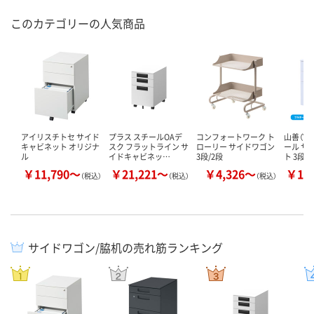
このカテゴリーの人気商品
アイリスチトセ サイド
プラス スチールOAデ
コンフォートワーク ト
山善（YA
キャビネット オリジナ
スク フラットライン サ
ローリー サイドワゴン
ール サ
ル
イドキャビネッ…
3段/2段
ト 3段 …
￥11,790～
￥21,221～
￥4,326～
￥11
（税込）
（税込）
（税込）
サイドワゴン/脇机の売れ筋ランキング