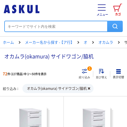
カゴ
メニュー
ホーム
メーカー名から探す - 【ア行】
オ
オカムラ
オカムラ(okamura) サイドワゴン/脇机
1
72
件（227商品）中 1～50件を表示
表示切替
絞り込み
並び替え
オカムラ(okamura) サイドワゴン/脇机
絞り込み