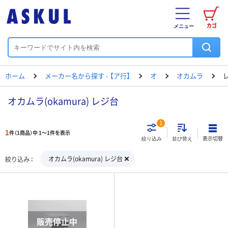
カゴ
メニュー
ホーム
メーカー名から探す - 【ア行】
オ
オカムラ
オカムラ(okamura) レジ台
1
1
件（1商品）中 1～1件を表示
表示切替
絞り込み
並び替え
オカムラ(okamura) レジ台
絞り込み