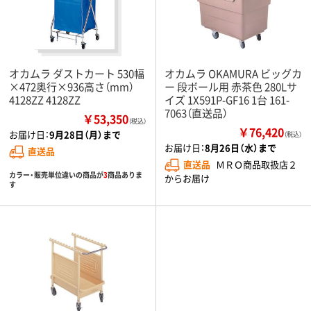
オカムラ ダストカート 530幅
オカムラ OKAMURA ビッグカ
×472奥行×936高さ（mm）
ー 段ボール用 赤茶色 280Lサ
4128ZZ 4128ZZ
イズ 1X591P-GF16 1台 161-
7063（直送品）
￥53,350
（税込）
￥76,420
お届け日：
9月28日（月）まで
（税込）
お届け日：
8月26日（水）まで
直送品
直送品
ＭＲＯ商品取扱店２
カラー・販売単位違いの商品が
3
商品ありま
からお届け
す