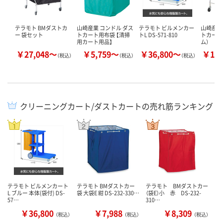
テラモト BMダストカ
山崎産業 コンドル ダス
テラモト ビルメンカー
山崎産業
ー 袋セット
トカート用布袋 【清掃
トL DS-571-810
トカート
用カート用品】
ム）
￥27,048～
￥5,759～
￥36,800～
￥14
（税込）
（税込）
（税込）
クリーニングカート/ダストカートの売れ筋ランキング
テラモト ビルメンカート
テラモト BMダストカー
テラモト BMダストカー
L ブルー 本体(袋付) DS-
袋 大袋E 紺 DS-232-330…
（袋E）小 赤 DS-232-
57…
310…
￥36,800
￥7,988
￥8,309
（税込）
（税込）
（税込）