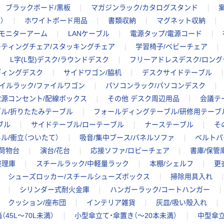
ブラックボード/黒板
マガジンラック/カタログスタンド
）
ホワイトボード用品
書類収納
マグネット収納
モニターアーム
LANケーブル
電源タップ/電源コード
ーティングチェア/スタッキングチェア
学習椅子/ベビーチェア
L字(L型)デスク/ラウンドデスク
フリーアドレスデスク/ロング
ディングデスク
サイドワゴン/脇机
デスクサイドテーブル
イルラック/ファイルワゴン
パソコンラック/パソコンデスク
電源コンセント/配線ボックス
その他 デスク周辺用品
会議テ
ブル/折りたたみテーブル
フォールディングテーブル/研修用テーブ
ブル
サイドテーブル/ローテーブル
ナーステーブル
そ
ル/衝立（ついたて）
吸音/集中ブース/パネルソファ
ベルトパ
手荷物台
演台/花台
応接ソファ/ロビーチェア
書庫/保管
整理庫
スチールラック/中軽量ラック
本棚/シェルフ
更
シューズロッカー/スチールシューズボックス
掃除用具入れ
シリンダー式耐火金庫
ハンガーラック/コートハンガー
クッション/座布団
インテリア雑貨
灰皿/吸い殻入れ
（45L～70L未満）
小型傘立て・傘置き（～20本未満）
中型傘立