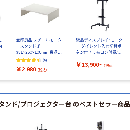
【ガムテープ】ア
アスクル 「現場
スクル 現場のチ
のチカラ」 養生
カラ 厚さ
テープ
0.22mm 布テー
￥145~
￥358~
（税込）
（税込）
プ
モ
無印良品 スチールモニタ
液晶ディスプレイ・モニタ
本気プライス
オリジナル
納
ースタンド 約
ー ダイレクト入力切替ボ
トイレットペー
サントリー 伊右
381×260×100mm 良品計
タン付きリモコン付属/キ
パー ダブル60
衛門 「お茶、どう
画
ャスター付きモニタース
(
4
)
ｍ 再生紙
ぞ。」 緑茶
￥13,900~
タンド YAMAZEN
（税込）
￥2,980
100% 6ロール
（税込）
￥460~
￥528~
（税込）
（税込）
リサイクル100
芯あり FSC認
証
オリジナル
オリジナル
乾電池 単4
アスクル プラス
タンド/プロジェクター台 のベストセラー商
形 アルカリ乾
チックグローブ
電池 北欧パッ
粉なし（パウダ
ケージ アスク
ーフリー）
￥140~
￥398~
（税込）
（税込）
ルオリジナル