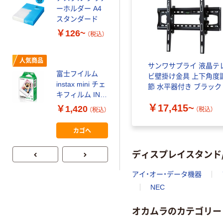
証
オリジナル
ーホルダー A4
コピー用紙 マ
スタンダード
ルチペーパー
￥126~
（税込）
スーパーエコノ
ミー+
￥149~
（税込）
人気商品
サンワサプライ 液晶テ
富士フイルム
ビ壁掛け金具 上下角度
本気プライス
instax mini チェ
節 水平器付き ブラック
アスクル はたら
キフィルム INS
く ふせん
MINI JP1 1パッ
￥17,415~
￥1,420
（税込）
（税込）
50×15mm
ク（10枚入り）
￥386~
（税込）
カゴへ
ディスプレイスタンド
アイ・オー・データ機器
NEC
オカムラのカテゴリー