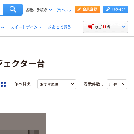
ヘルプ
各種お手続き
0
スイートポイント
あとで買う
カゴ
点
ロジェクター台
並べ替え：
表示件数：