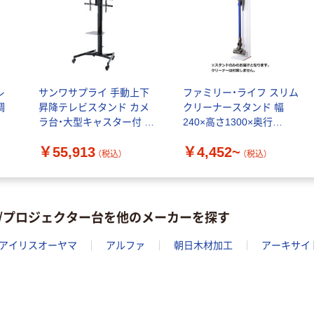
オリジナル
本気プライス
アスクルオリジ
ニチバン セロテ
ナル ラミネー
ープ 大巻
トフィルム A4
￥124~
（税込）
サイズ
￥458~
（税込）
100μ（ミクロン）
レ
サンワサプライ 手動上下
ファミリー・ライフ スリム
本気プライス
調
昇降テレビスタンド カメ
クリーナースタンド 幅
本気プライス
大塚製薬工場
ラ台・大型キャスター付 ブ
240×高さ1300×奥行
ペーパータオル
経口補水液 オー
ラック CR-PL61BK 1台
270mm
中判 再生紙
エスワン（OS-1）
￥55,913
￥4,452~
（直送品）
（税込）
（税込）
100％ 200枚
￥159~
（税込）
FSC認証 シング
￥149~
（税込）
ル 大王製紙共同
企画 オリジナル
/プロジェクター台を他のメーカーを探す
アイリスオーヤマ
アルファ
朝日木材加工
アーキサイ