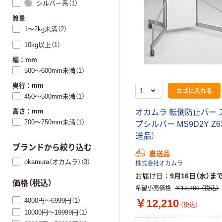
シルバー系（1）
質量
1～2kg未満（2）
10kg以上（1）
幅：mm
500～600mm未満（1）
奥行：mm
カゴに入れる
450～500mm未満（1）
高さ：mm
オカムラ 転倒防止バー 
700～750mm未満（1）
プシルバー MS9D2Y Z6
送品）
ブランドから絞り込む
直送品
okamura（オカムラ）（3）
株式会社オカムラ
お届け日
9月16日（水）ま
価格（税込）
希望小売価格
￥17,380
（税込）
4000円～6999円（1）
￥12,210
（税込）
10000円～19999円（1）