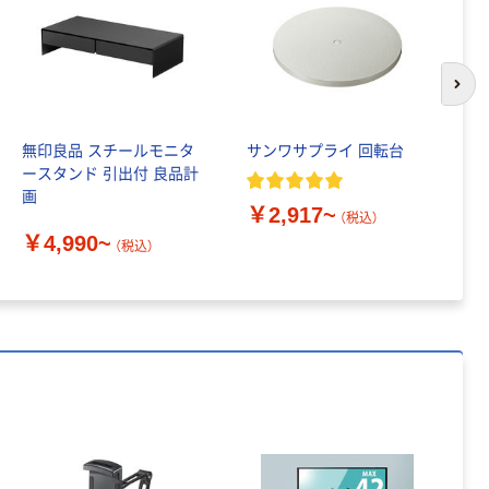
アスクル はたら
キングジム テプ
く ふせん 付箋
ラ TEPRA
75×25mm
PRO【純正】テー
次の
プ 白ラベル
￥377~
￥914~
（税込）
（税込）
12mm幅 （黒文
字）
無印良品 スチールモニタ
サンワサプライ 回転台
モ
富士フイルム
富士フイルム チ
ースタンド 引出付 良品計
製
instax mini13
ェキ専用フィル
画
ド
INS MINI 13
ム INSTAX MINI
￥2,917~
D
（税込）
WW2
￥12,100~
￥1,580~
￥4,990~
￥
（税込）
（税込）
（税込）
本気プライス
本気プライス
アスクル セロハ
トイレットペー
ンテープ
パー シングル
品
120ｍ 再生紙
￥216~
（税込）
100% 6ロール
￥470~
（税込）
リサイクル100
芯あり FSC認
本気プライス
証
アスクル トイ