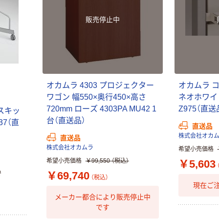
販売停止中
オカムラ 4303 プロジェクター
オカムラ 
ワゴン 幅550×奥行450×高さ
ネオホワイト
720mm ローズ 4303PA MU42 1
Z975（直送
スキッ
台（直送品）
37（直
直送品
株式会社オカ
直送品
株式会社オカムラ
希望小売価格
希望小売価格
￥99,550
（税込）
￥5,603
￥69,740
で
（税込）
現在ご
メーカー都合により販売停止中
です