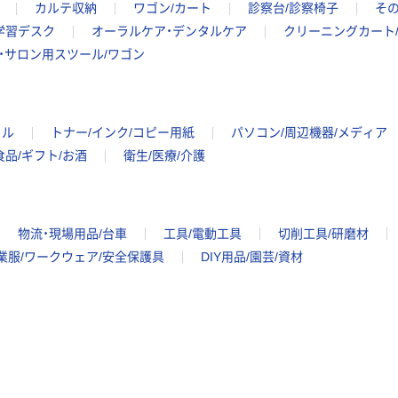
カルテ収納
ワゴン/カート
診察台/診察椅子
その
学習デスク
オーラルケア・デンタルケア
クリーニングカート
・サロン用スツール/ワゴン
イル
トナー/インク/コピー用紙
パソコン/周辺機器/メディア
食品/ギフト/お酒
衛生/医療/介護
物流・現場用品/台車
工具/電動工具
切削工具/研磨材
業服/ワークウェア/安全保護具
DIY用品/園芸/資材