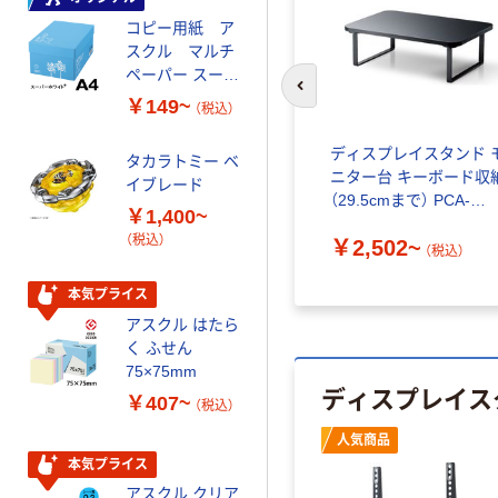
コピー用紙 ア
ゴミ袋 エコノミ
スクル マルチ
ータイプ 乳白半
ペーパー スーパ
透明 高密度タイ
前のスライドへ
ーホワイト+
プ 詰替用 バイ
￥149~
￥616~
（税込）
（税込）
オマス素材10％
配合
タース
ディスプレイスタンド 
タカラトミー ベ
オリジナル
インチ対応
ニター台 キーボード収
イブレード
乾電池 単3
（29.5cmまで） PCA-
￥1,400~
形 アルカリ乾
台
DPSW3812
（税込）
電池 北欧パッ
￥2,502~
（税込）
ケージ アスク
￥140~
（税込）
ルオリジナル
本気プライス
アスクル はたら
本気プライス
く ふせん
ティッシュペー
75×75mm
ディスプレイス
パー ボックス
￥407~
（税込）
150組 5箱入 ア
スクル スマート
人気商品
￥328~
（税込）
コンパクト ビ
本気プライス
ビッド PEFC認
アスクル クリア