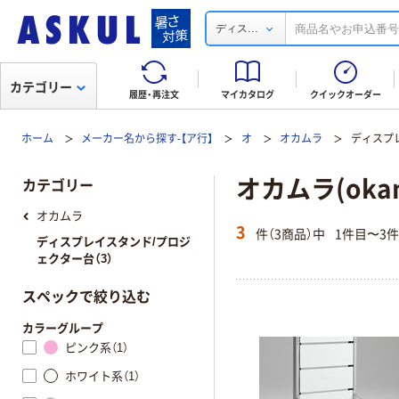
...
ディス
カテゴリー
履歴・再注文
マイカタログ
クイックオーダー
ホーム
メーカー名から探す-【ア行】
オ
オカムラ
ディスプ
オカムラ(ok
カテゴリー
オカムラ
3
件（3商品）中
1件目〜3
ディスプレイスタンド/プロジ
ェクター台（3）
スペックで絞り込む
カラーグループ
ピンク系（1）
ホワイト系（1）