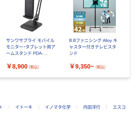
レのおそうじシ
ート 大王製紙
共同企画 トイ
￥330~
（税込）
レクリーナー
トイレシート
オリジナル
本気プライス
サンワサプライ モバイル
B.Bファニシング Alloy キ
アスクル フラッ
モニター・タブレット用ア
ャスター付きテレビスタ
トファイル エコ
ームスタンド PDA-
ンド
ノミータイプ
STN84BK（直送品）
A4タテ(コクヨ
￥8,900
￥9,350~
￥115~
（税込）
（税込）
（税込）
製造）
ト
イトーキ
イノマタ化学
内田洋行
エスコ