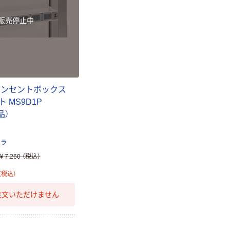
販売停止中
コンセントボックス
 MS9D1P
品）
ムラ
￥7,260
（税込）
（税込）
注文いただけません