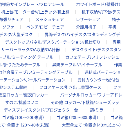
案内板/サインプレート/フロアシール
ホワイトボード（壁掛け）
机上台/モニター台/机上ラック/机上棚
机下収納/机下台/デス
布張りチェア
メッシュチェア
レザーチェア
椅子
ソファ
ベンチ/ロビーチェア
介護用椅子
平机
デスク/大型デスク
昇降デスク/ハイデスク/スタンディングデ
デスクトップパネル/デスクパーテーション/机仕切り
専用
サーバーラック/OA収納/OA什器
デスクライト/デスクスタン
ーブル/ミーティング テーブル
カフェテーブル/リフレッシュ
ル/折りたたみテーブル
昇降テーブル/ハイテーブル
作業
の他会議テーブル/ミーティングテーブル
連結式パーテーショ
ーテーション/ポールパーテーション
受付カウンター/受付台
庫/システム収納
フロアケース/引き出し書類ケース
ファ
衣室ロッカー/更衣ロッカー
パーソナルロッカー/フリーアドレ
すのこ/抗菌スノコ
その他 ロッカー/下駄箱/シューズラッ
ディスプレイスタンド/プロジェクター台
鏡/ミラー
ゴミ箱（10L～20L未満）
ゴミ箱（20L～30L未満）
ゴミ箱
て・傘置き （20～40本未満）
大型傘立て・傘置き（40本以上～）