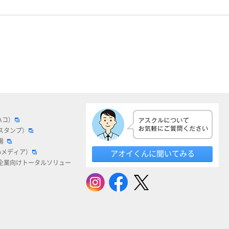
ハコ）
スタンプ）
場
bメディア）
アオイくんに聞いてみる
企業向けトータルソリュー