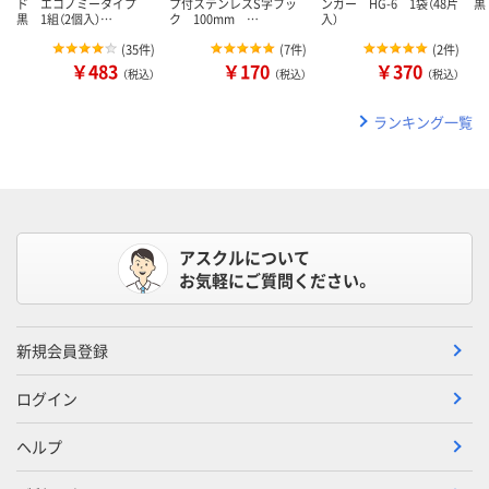
ド エコノミータイプ
プ付ステンレスS字フッ
ンガー HG-6 1袋（48片
黒 
黒 1組（2個入）…
ク 100mm …
入）
(
35件
)
(
7件
)
(
2件
)
￥483
￥170
￥370
（税込）
（税込）
（税込）
ランキング一覧
アスクルについて
お気軽にご質問ください。
新規会員登録
ログイン
ヘルプ