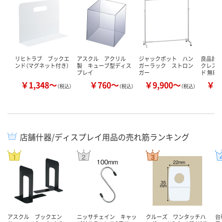
リヒトラブ ブックエ
アスクル アクリル
ジャックポット ハン
良品計画
ンド（マグネット付き）
製 キューブ型ディス
ガーラック ストロン
クレス・
プレイ
ガー
ド 無印
￥1,348～
￥760～
￥9,900～
￥2
（税込）
（税込）
（税込）
店舗什器/ディスプレイ用品の売れ筋ランキング
アスクル ブックエン
ニッサチェイン キャッ
クルーズ ワンタッチハ
台