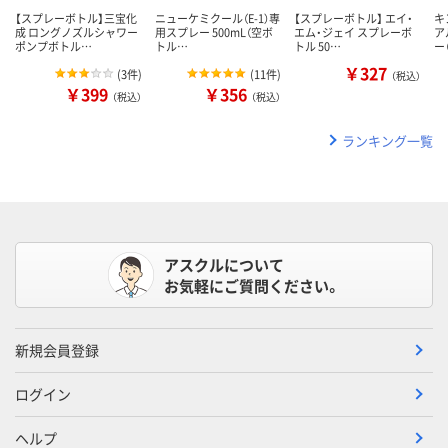
【スプレーボトル】三宝化
ニューケミクール（E-1）専
【スプレーボトル】 エイ・
キ
成 ロングノズルシャワー
用スプレー 500mL（空ボ
エム・ジェイ スプレーボ
ア
ポンプボトル…
トル…
トル 50…
ー
￥327
(
3件
)
(
11件
)
（税込）
￥399
￥356
（税込）
（税込）
ランキング一覧
アスクルについて
お気軽にご質問ください。
新規会員登録
ログイン
ヘルプ