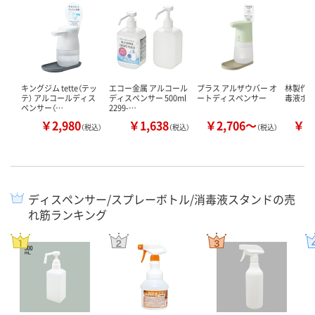
キングジム tette（テッ
エコー金属 アルコール
プラス アルザウバー オ
林製作所
テ） アルコールディス
ディスペンサー 500ml
ートディスペンサー
毒液ポ
ペンサー（…
2299-…
￥2,980
￥1,638
￥2,706～
￥7
（税込）
（税込）
（税込）
ディスペンサー/スプレーボトル/消毒液スタンドの売
れ筋ランキング