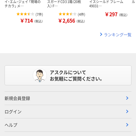
イ・エム・ジェイ 「現場の
スガードCD3 1箱（20枚
イスシールド フレーム
ルド
チカラ」 メ…
入） F…
49031…
￥297
(
7件
)
(
4件
)
（税込）
￥714
￥2,656
（税込）
（税込）
ランキング一覧
アスクルについて
お気軽にご質問ください。
新規会員登録
ログイン
ヘルプ