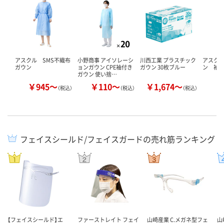
アスクル SMS不織布
小野商事 アイソレーシ
川西工業 プラスチック
アスク
ガウン
ョンガウン CPE袖付き
ガウン 30枚ブルー
ン 袖
ガウン 使い捨…
￥945～
￥110～
￥1,674～
￥
（税込）
（税込）
（税込）
フェイスシールド/フェイスガードの売れ筋ランキング
【フェイスシールド】エ
ファーストレイト フェイ
山崎産業 C.メガネ型フェ
山