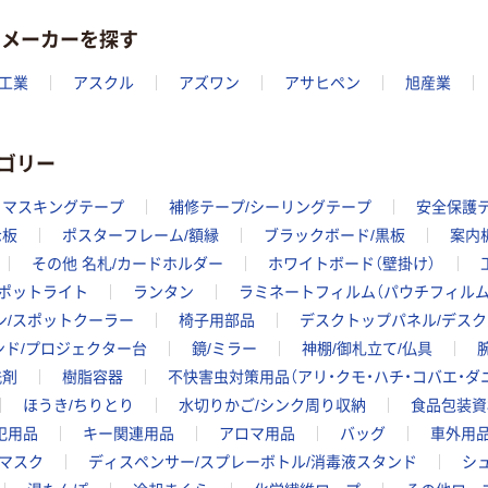
のメーカーを探す
工業
アスクル
アズワン
アサヒペン
旭産業
ゴリー
マスキングテープ
補修テープ/シーリングテープ
安全保護
示板
ポスターフレーム/額縁
ブラックボード/黒板
案内
その他 名札/カードホルダー
ホワイトボード（壁掛け）
スポットライト
ランタン
ラミネートフィルム（パウチフィルム
ン/スポットクーラー
椅子用部品
デスクトップパネル/デスク
ンド/プロジェクター台
鏡/ミラー
神棚/御札立て/仏具
洗剤
樹脂容器
不快害虫対策用品（アリ・クモ・ハチ・コバエ・ダ
ほうき/ちりとり
水切りかご/シンク周り収納
食品包装資
犯用品
キー関連用品
アロマ用品
バッグ
車外用
マスク
ディスペンサー/スプレーボトル/消毒液スタンド
シ