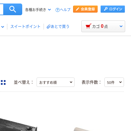
ヘルプ
各種お手続き
0
スイートポイント
あとで買う
カゴ
点
並べ替え：
表示件数：