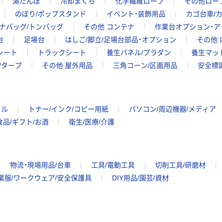
湯たんぽ
冷却まくら
化学繊維ロープ
その他ロー
のぼり/ポップスタンド
イベント・装飾用品
カゴ台車/
ナバッグ/トンバッグ
その他 コンテナ
作業台オプション・ア
台
足場台
はしご/脚立/足場台部品・オプション
その他 
シート
トラックシート
養生パネル/プラダン
養生マッ
/タープ
その他 屋外用品
三角コーン/区画用品
安全標
イル
トナー/インク/コピー用紙
パソコン/周辺機器/メディア
食品/ギフト/お酒
衛生/医療/介護
物流・現場用品/台車
工具/電動工具
切削工具/研磨材
業服/ワークウェア/安全保護具
DIY用品/園芸/資材