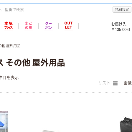
詳細設定
お届け先
〒135-0061
の他 屋外用品
 その他 屋外用品
件目を表示
リスト
画像