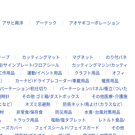
アサヒ興洋
アーテック
アオヤギコーポレーション
テープ
カッティングマット
マグネット
のり付パネ
板/サインプレート/フロアシール
カッティングマシン/カッティ
工作用品
運動/イベント用品
クラフト用品
オフィ
）
カーナビ/ドライブレコーダー/車載用品
暖房用品
パーテーション/机仕切り
パーテーション/パネル/衝立（ついた
腕時計
その他 ゴミ箱/ダストボックス
その他医療・介護施
ニなど）
ネズミ忌避剤
防鳥ネット/鳥よけ（カラスなど）
材
非常食/保存食
防災用品
水害・台風対策用品
品
トラック用品
塩飴/塩タブレット
レトルト食品/
ューズカバー
フェイスシールド/フェイスガード
その他