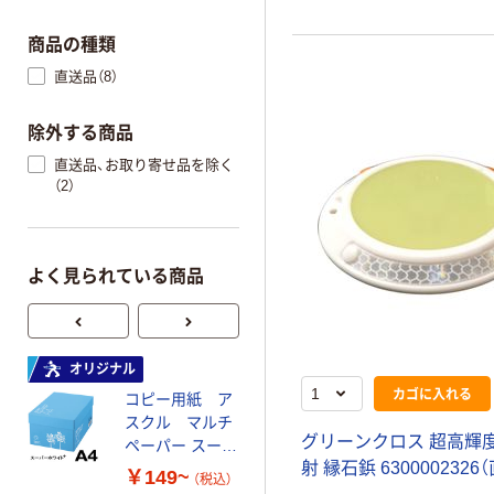
商品の種類
直送品（8）
除外する商品
直送品、お取り寄せ品を除く
（2）
よく見られている商品
オリジナル
オリジナル
カゴに入れる
コピー用紙 ア
ゴミ袋 エコノミ
スクル マルチ
ータイプ 乳白半
グリーンクロス 超高輝
ペーパー スーパ
透明 高密度タイ
射 縁石鋲 6300002326
ーホワイト+
プ 詰替用 バイ
￥149~
￥616~
（税込）
（税込）
オマス素材10％