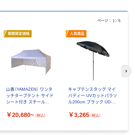
オリジナル
本気プライス
アスクル フラッ
トファイル エコ
ページ：
1
／
6
ノミータイプ
A4タテ(コクヨ
￥115~
（税込）
期間限定価格
人気商品
製造）
次の
山善（YAMAZEN） ワンタ
キャプテンスタッグ マイ
ユ
ッチタープテント サイド
バディー UVカットパラソ
ア
シート付き スチール
ル200cm ブラック UD-
レ
3m×3m／3m×6m
0072 1個
1
￥20,680~
￥3,265
￥
1
（税込）
（税込）