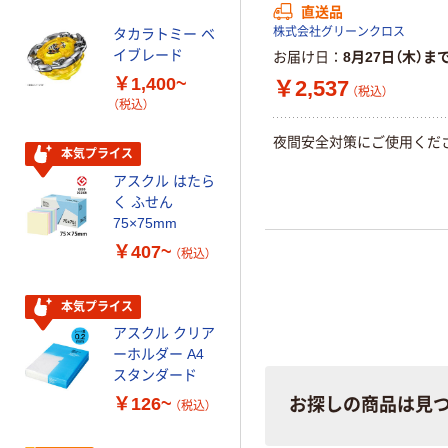
直送品
配合
株式会社グリーンクロス
タカラトミー ベ
オリジナル
イブレード
お届け日
8月27日（木）ま
乾電池 単3
￥1,400~
￥2,537
形 アルカリ乾
（税込）
（税込）
電池 北欧パッ
ケージ アスク
￥140~
（税込）
夜間安全対策にご使用くだ
ルオリジナル
本気プライス
アスクル はたら
本気プライス
く ふせん
ティッシュペー
75×75mm
パー ボックス
￥407~
（税込）
150組 5箱入 ア
スクル スマート
￥328~
（税込）
コンパクト ビ
本気プライス
ビッド PEFC認
アスクル クリア
証
オリジナル
ーホルダー A4
コピー用紙 マ
スタンダード
ルチペーパー
￥126~
お探しの商品は見
（税込）
スーパーエコノ
ミー+
￥149~
（税込）