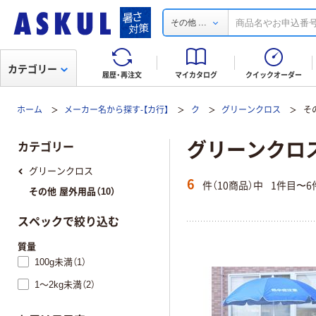
...
その他
カテゴリー
履歴・再注文
マイカタログ
クイックオーダー
ホーム
メーカー名から探す-【カ行】
ク
グリーンクロス
そ
グリーンクロス
カテゴリー
グリーンクロス
6
件（10商品）中
1件目〜6
その他 屋外用品（10）
スペックで絞り込む
質量
100g未満（1）
1～2kg未満（2）