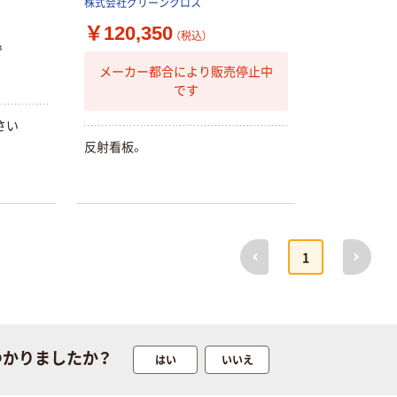
株式会社グリーンクロス
￥120,350
本気プライス
オリジナル
（税込）
で
トイレットペー
サントリー 伊右
メーカー都合により販売停止中
パー ダブル60
衛門 「お茶、どう
です
ｍ 再生紙
ぞ。」 緑茶
100% 6ロール
￥460~
￥528~
（税込）
（税込）
さい
リサイクル100
反射看板。
芯あり FSC認
証
オリジナル
オリジナル
乾電池 単4
アスクル プラス
形 アルカリ乾
チックグローブ
電池 北欧パッ
粉なし（パウダ
前へ
次へ
ケージ アスク
ーフリー）
￥140~
￥398~
1
（税込）
（税込）
ルオリジナル
富士フイルム
オリジナル
instax mini13
アスクルオリジ
INS MINI 13
ナル ラミネー
つかりましたか？
はい
いいえ
￥12,100~
トフィルム A4
（税込）
サイズ
￥458~
（税込）