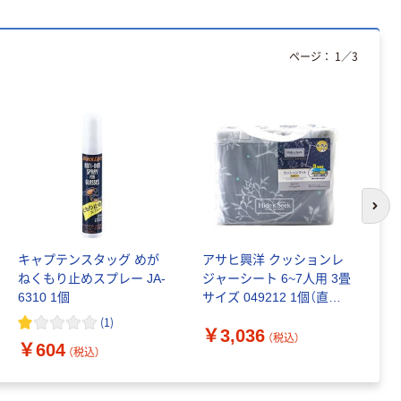
ページ：
1
／
3
次の
キャプテンスタッグ めが
アサヒ興洋 クッションレ
パ
ねくもり止めスプレー JA-
ジャーシート 6~7人用 3畳
ャ
6310 1個
サイズ 049212 1個（直送
￥
品）
(
1
)
￥3,036
（税込）
￥604
（税込）