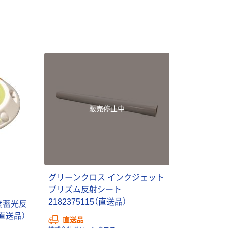
販売停止中
本気プライス
オリジナル
グリーンクロス インクジェット
アスクル はたら
アスクル 「現場
プリズム反射シート
く ふせん
のチカラ」 養生
2182375115（直送品）
度蓄光反
50×15mm
テープ
（直送品）
￥386~
￥358~
直送品
（税込）
（税込）