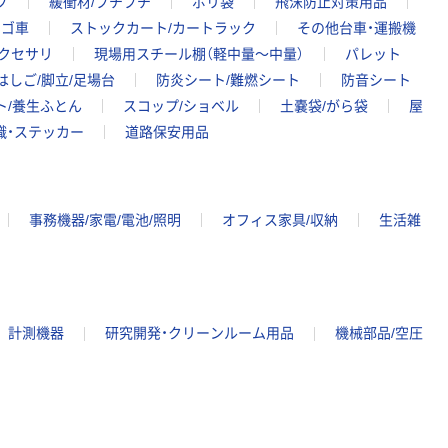
プ
緩衝材/プチプチ
ポリ袋
飛沫防止対策用品
カゴ車
ストックカート/カートラック
その他台車・運搬機
クセサリ
現場用スチール棚（軽中量～中量）
パレット
はしご/脚立/足場台
防炎シート/難燃シート
防音シート
ト/養生ふとん
スコップ/ショベル
土嚢袋/がら袋
屋
識・ステッカー
道路保安用品
事務機器/家電/電池/照明
オフィス家具/収納
生活雑
計測機器
研究開発・クリーンルーム用品
機械部品/空圧