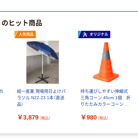
100μ（ミクロン）
本気プライス
本気プライス
大塚製薬工場
 のヒット商品
ペーパータオル
経口補水液 オー
中判 再生紙
エスワン（OS-1）
人気商品
オリジナル
100％ 200枚
￥159~
（税込）
FSC認証 シング
￥149~
（税込）
ル 大王製紙共同
企画 オリジナル
カ
結一産業 現場用日よけパ
持ち運びしやすい伸縮式
ラソル N22-23 1本（直送
三角コーン 45cm 1個 折
品）
りたたみカラーコーン オ
リジナル
￥3,879
￥980
（税込）
（税込）