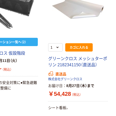
ーション一覧へ（2）
カゴに入れる
ロス 仮設階段
グリーンクロス メッシュターポ
月11日（火）
リン 2182341150（直送品）
~
（税込）
直送品
株式会社グリーンクロス
の安全対策に●緊急避難
お届け日
8月27日（木）まで
の整備に
￥54,428
（税込）
シート看板。