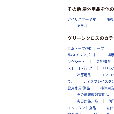
その他 屋外用品を他
アイリスオーヤマ
浅香
アラオ
グリーンクロスのカテ
ガムテープ/梱包テープ
ル/スチレンボード
掲
ングシート
腕章/胸章
ストートバッグ
LED
冷房用品
エアコ
て）
ディスプレイスタ
設用家具/備品
掃除用
その他害獣対策用品
火災対策用品
防
インスタント食品
立体