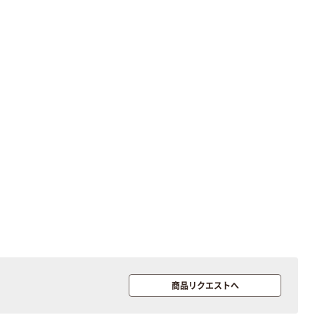
字）
富士フイルム チ
本気プライス
ェキ専用フィル
ニチバン セロテ
ム INSTAX MINI
ープ 大巻
WW2
￥1,580~
￥124~
（税込）
（税込）
本気プライス
本気プライス
アスクル セロハ
トイレットペー
ンテープ
パー シングル
120ｍ 再生紙
￥216~
（税込）
100% 6ロール
￥470~
（税込）
リサイクル100
本気プライス
芯あり FSC認
証
アスクル トイ
レのおそうじシ
ート 大王製紙
共同企画 トイ
￥330~
（税込）
商品リクエストへ
レクリーナー
トイレシート