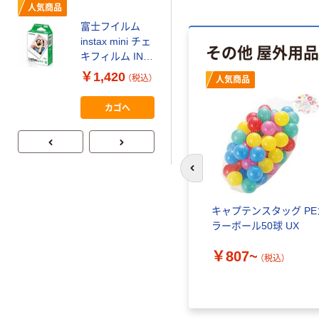
人気商品
富士フイルム
本気プライス
instax mini チェ
その他 屋外用品
【ガムテープ】ア
キフィルム INS
スクル 現場のチ
MINI JP1 1パッ
￥1,420
（税込）
人気商品
カラ 厚さ
ク（10枚入り）
0.22mm 布テー
￥145~
（税込）
カゴへ
プ
前のスライドへ
キャプテンスタッグ PE
ラーボール50球 UX
￥807~
（税込）