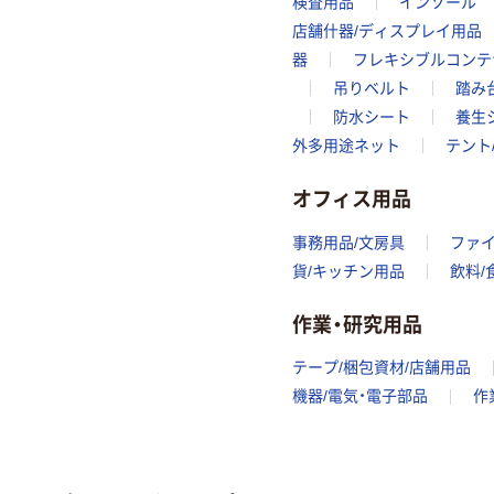
検査用品
インソール
店舗什器/ディスプレイ用品
器
フレキシブルコンテ
吊りベルト
踏み
防水シート
養生
外多用途ネット
テント
オフィス用品
事務用品/文房具
ファ
貨/キッチン用品
飲料/
作業・研究用品
テープ/梱包資材/店舗用品
機器/電気・電子部品
作