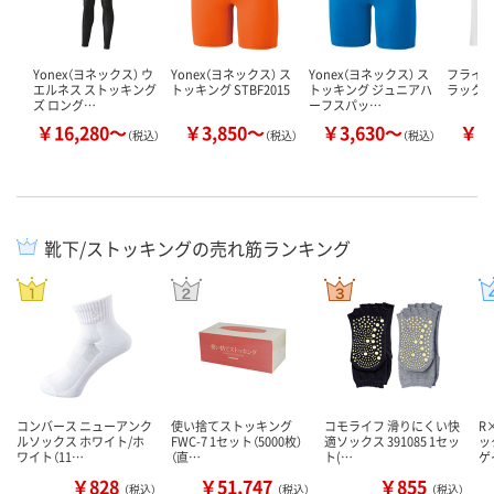
Yonex（ヨネックス） ウ
Yonex（ヨネックス） ス
Yonex（ヨネックス） ス
フライ
エルネス ストッキング
トッキング STBF2015
トッキング ジュニアハ
ラック
ズ ロング…
ーフスパッ…
￥16,280～
￥3,850～
￥3,630～
￥2
（税込）
（税込）
（税込）
靴下/ストッキングの売れ筋ランキング
コンバース ニューアンク
使い捨てストッキング
コモライフ 滑りにくい快
R
ルソックス ホワイト/ホ
FWC-7 1セット（5000枚）
適ソックス 391085 1セッ
ッ
ワイト（11…
（直…
ト(…
ゲ
￥828
￥51,747
￥855
（税込）
（税込）
（税込）