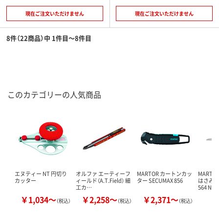
現在ご注文いただけません
現在ご注文いただけません
8件（22商品）中 1件目～8件目
このカテゴリーの人気商品
エヌティー NT 円切り
オルファ エーティーフ
MARTOR カートンカッ
MART
カッター
ィールド（A.T.Field） 細
ター SECUMAX 856
はさみ 
工カ…
564 N…
￥1,034～
￥2,258～
￥2,371～
￥
（税込）
（税込）
（税込）