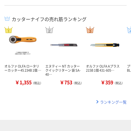
カッターナイフの売れ筋ランキング
オルファ OLFA ロータリ
エヌティー NT カッター
オルファ OLFA Aプラス
プ
ーカッター45 234B 1個 …
クイックリターン 袋 SA-
215B 1個 431-605…
BL
40…
￥1,355
￥753
￥359
（税込）
（税込）
（税込）
ランキング一覧