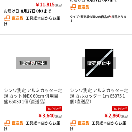
￥11,815
（税込）
直送品
お届け日：
8月27日（木）まで
タイプ・販売単位違いの商品が
4
商品ありま
直送品
工具総本店からお届
す
け
シンワ測定 アルミカッター定
シンワ測定 アルミカッター定
規 カット師EX 60cm 併用目
規 カルカッター 1m 65075 1
盛 65030 1個（直送品）
個（直送品）
34.0%off
34.1%off
￥3,640
￥2,860
（税込）
（税込）
直送品
工具総本店からお届
直送品
工具総本店からお届
け
け