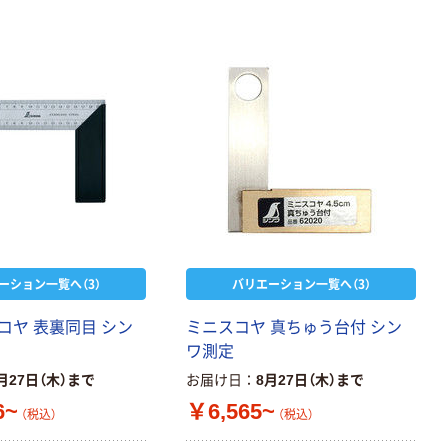
本気プライス
本気プライス
アスクル はたら
キングジム テプ
く ふせん 付箋
ラ TEPRA
75×25mm
PRO【純正】テー
ーション一覧へ（3）
バリエーション一覧へ（3）
プ 白ラベル
￥377~
￥914~
（税込）
（税込）
12mm幅 （黒文
字）
コヤ 表裏同目 シン
ミニスコヤ 真ちゅう台付 シン
富士フイルム
富士フイルム チ
ワ測定
instax mini13
ェキ専用フィル
月27日（木）まで
お届け日
8月27日（木）まで
INS MINI 13
ム INSTAX MINI
WW2
6~
￥6,565~
￥12,100~
￥1,580~
（税込）
（税込）
（税込）
（税込）