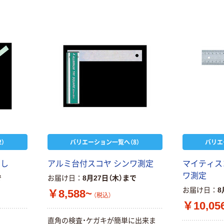
本気プライス
オリジナル
【ガムテープ】ア
アスクル 「現場
スクル 現場のチ
のチカラ」 養生
カラ 厚さ
テープ
）
バリエーション一覧へ（8）
バリエ
0.22mm 布テー
￥145~
￥358~
（税込）
（税込）
プ
なし
アルミ台付スコヤ シンワ測定
マイティス
本気プライス
オリジナル
ワ測定
で
お届け日
8月27日（木）まで
トイレットペー
サントリー 伊右
お届け日
8
￥8,588~
（税込）
パー ダブル60
衛門 「お茶、どう
￥10,05
ｍ 再生紙
ぞ。」 緑茶
100% 6ロール
直角の検査・ケガキが簡単に出来ま
￥460~
￥528~
（税込）
（税込）