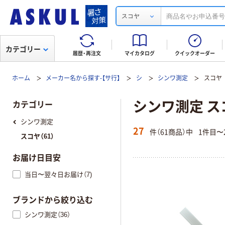
スコヤ
カテゴリー
履歴・再注文
マイカタログ
クイックオーダー
ホーム
メーカー名から探す-【サ行】
シ
シンワ測定
スコヤ
シンワ測定 ス
カテゴリー
シンワ測定
27
件（61商品）中
1件目〜
スコヤ（61）
お届け日目安
当日〜翌々日お届け（7)
ブランドから絞り込む
シンワ測定（36）