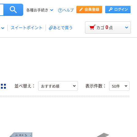
ヘルプ
各種お手続き
0
スイートポイント
あとで買う
カゴ
点
並べ替え：
表示件数：