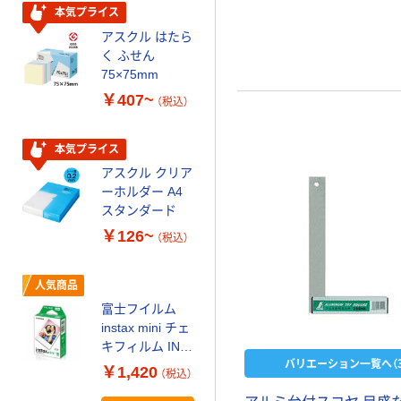
ルオリジナル
本気プライス
アスクル はたら
本気プライス
く ふせん
ティッシュペー
75×75mm
パー ボックス
￥407~
（税込）
150組 5箱入 ア
スクル スマート
￥328~
（税込）
コンパクト ビ
本気プライス
ビッド PEFC認
アスクル クリア
証
オリジナル
ーホルダー A4
コピー用紙 マ
スタンダード
ルチペーパー
￥126~
（税込）
スーパーエコノ
ミー+
￥149~
（税込）
人気商品
富士フイルム
本気プライス
instax mini チェ
アスクル はたら
キフィルム INS
く ふせん
バリエーション一覧へ（3
MINI JP1 1パッ
￥1,420
（税込）
50×15mm
ク（10枚入り）