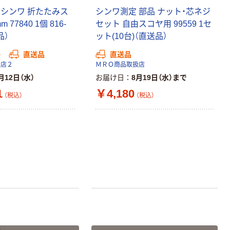
 シンワ 折たたみス
シンワ測定 部品 ナット・芯ネジ
 77840 1個 816-
セット 自由スコヤ用 99559 1セ
品）
ット(10台)（直送品）
か
直送品
直送品
扱店２
ＭＲＯ商品取扱店
月12日（水）
お届け日
8月19日（水）まで
1
￥4,180
（税込）
（税込）