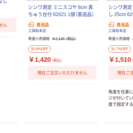
なし
シンワ測定 ミニスコヤ 6cm 真
シンワ測定
ちゅう台付 62021 1個（直送品）
し 25cm 6
直送品
直送品
せん
工具総本店
工具総本店
希望小売価格
￥2,145
（税込）
希望小売価格
33.8%OFF
31.7%OFF
￥1,420
￥1,510
（税込）
現在ご注文いただけません
現在ご
角度を任意に
ジが付いてい
度で固定する