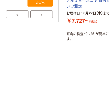
アルミ台付スコヤ 目盛な
￥386~
（税込）
カゴへ
ンワ測定
お届け日
8月27日（木）ま
￥7,727~
（税込）
直角の検査・ケガキが簡単
す。