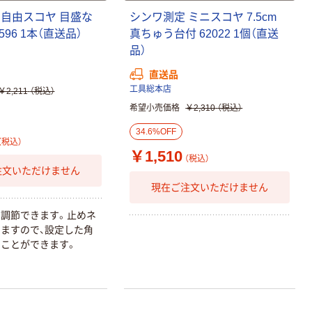
 自由スコヤ 目盛な
シンワ測定 ミニスコヤ 7.5cm
2596 1本（直送品）
真ちゅう台付 62022 1個（直送
品）
直送品
工具総本店
￥2,211
（税込）
希望小売価格
￥2,310
（税込）
34.6%OFF
（税込）
￥1,510
（税込）
注文いただけません
現在ご注文いただけません
調節できます。止めネ
ますので、設定した角
ことができます。