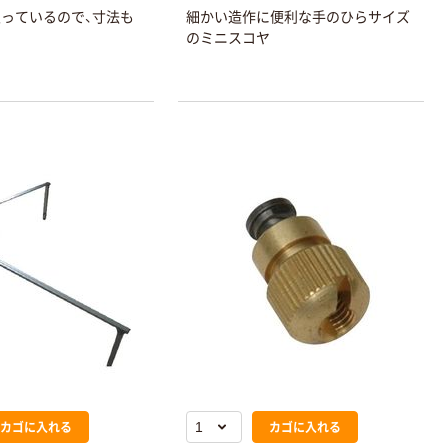
っているので、寸法も
細かい造作に便利な手のひらサイズ
本気プライス
本気プライス
のミニスコヤ
アスクル セロハ
トイレットペー
ンテープ
パー シングル
120ｍ 再生紙
￥216~
（税込）
100% 6ロール
￥470~
（税込）
リサイクル100
芯あり FSC認
本気プライス
証
アスクル トイ
レのおそうじシ
ート 大王製紙
共同企画 トイ
￥330~
（税込）
レクリーナー
トイレシート
オリジナル
本気プライス
アスクル フラッ
トファイル エコ
ノミータイプ
A4タテ(コクヨ
￥115~
（税込）
カゴに入れる
カゴに入れる
製造）