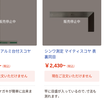
販売停止中
販売停止中
 アルミ台付スコヤ
シンワ測定 マイティスコヤ 表
裏同目
~
￥2,430~
（税込）
（税込）
注文いただけません
現在ご注文いただけません
ケガキが簡単に出来ま
竿に目盛が入っているので、寸法も
測れます。