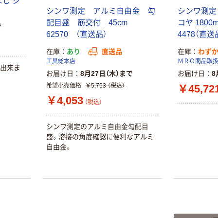
し シ
￥149~
（税込）
ル 大王製紙共同
シンワ測定 アルミ自由金 勾
シンワ測定
企画 オリジナル
配目盛 筋交付 45cm
コヤ 1800mm
で
62570 （直送品）
4478（直送
在庫
あり
直送品
在庫
わず
工具総本店
ＭＲＯ商品取
に出来ま
お届け日
8月27日（木）まで
お届け日
8
希望小売価格
￥5,753
（税込）
￥45,72
￥4,053
（税込）
シンワ測定のアルミ自由金勾配目
盛。溶接の角度確認に便利なアルミ
自由金。