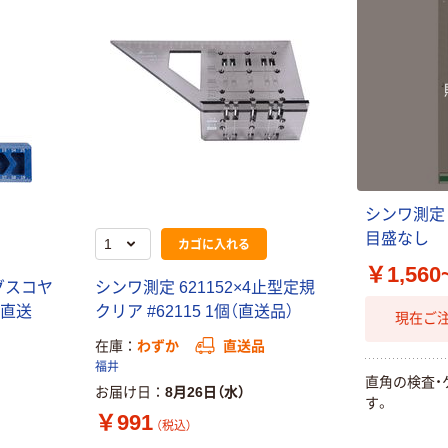
シンワ測定
目盛なし
カゴに入れる
￥1,560
グスコヤ
シンワ測定 621152×4止型定規
個（直送
クリア #62115 1個（直送品）
現在ご
在庫
わずか
直送品
福井
直角の検査・
お届け日
8月26日（水）
す。
￥991
（税込）