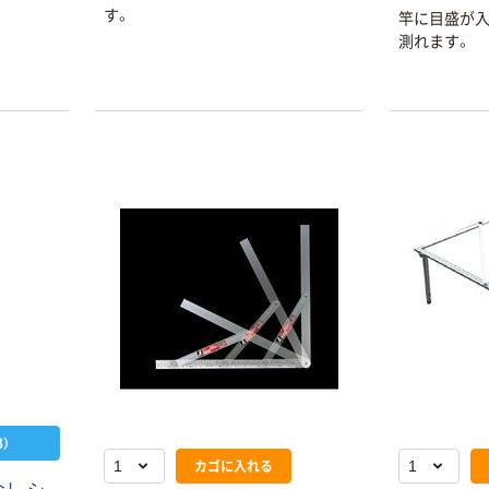
リサイクル100
す。
竿に目盛が入
芯あり FSC認
測れます。
証
オリジナル
オリジナル
乾電池 単4
アスクル プラス
形 アルカリ乾
チックグローブ
電池 北欧パッ
粉なし（パウダ
ケージ アスク
ーフリー）
￥140~
￥398~
（税込）
（税込）
ルオリジナル
オリジナル
本気プライス
アスクルオリジ
ニチバン セロテ
ナル ラミネー
ープ 大巻
トフィルム A4
￥124~
（税込）
サイズ
￥458~
（税込）
100μ（ミクロン）
本気プライス
本気プライス
大塚製薬工場
ペーパータオル
経口補水液 オー
中判 再生紙
エスワン（OS-1）
）
100％ 200枚
カゴに入れる
￥159~
（税込）
FSC認証 シング