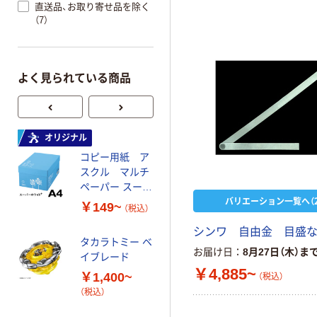
直送品、お取り寄せ品を除く
（7）
よく見られている商品
オリジナル
オリジナル
コピー用紙 ア
ゴミ袋 エコノミ
スクル マルチ
ータイプ 乳白半
ペーパー スーパ
透明 高密度タイ
バリエーション一覧へ（2
ーホワイト+
プ 詰替用 バイ
￥149~
￥616~
（税込）
（税込）
オマス素材10％
配合
シンワ 自由金 目盛
タカラトミー ベ
オリジナル
お届け日
8月27日（木）ま
イブレード
乾電池 単3
￥4,885~
￥1,400~
（税込）
形 アルカリ乾
（税込）
電池 北欧パッ
ケージ アスク
￥140~
（税込）