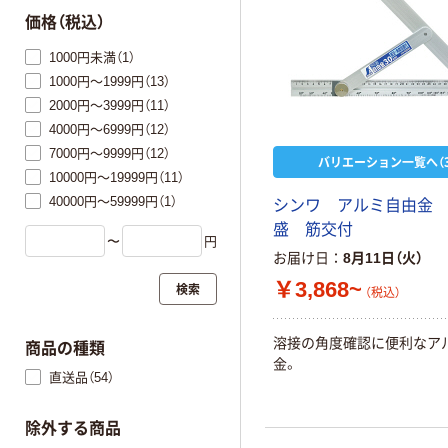
価格（税込）
1000円未満（1）
1000円～1999円（13）
2000円～3999円（11）
4000円～6999円（12）
7000円～9999円（12）
バリエーション一覧へ（3
10000円～19999円（11）
40000円～59999円（1）
シンワ アルミ自由金
盛 筋交付
〜
円
お届け日
8月11日（火）
￥3,868~
検索
（税込）
溶接の角度確認に便利なア
商品の種類
金。
直送品（54）
除外する商品