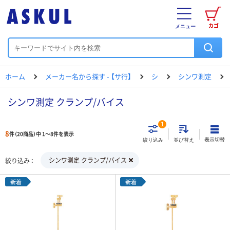
カゴ
メニュー
ホーム
メーカー名から探す - 【サ行】
シ
シンワ測定
シンワ測定 クランプ/バイス
1
8
件（20商品）中 1～8件を表示
表示切替
絞り込み
並び替え
シンワ測定 クランプ/バイス
絞り込み
新着
新着