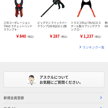
三共コーポレーション
ビッグマン クイックバー
トラスコ中山 TRUSCO ス
角
TRAD ラチェットハンド
クランプ100 BQC8-1 1個
チール製スプリングクラ
6
クランプ #…
ンプ 口…
￥840
￥287
￥1,237
（税込）
（税込）
（税込）
ランキング一覧
アスクルについて
お気軽にご質問ください。
新規会員登録