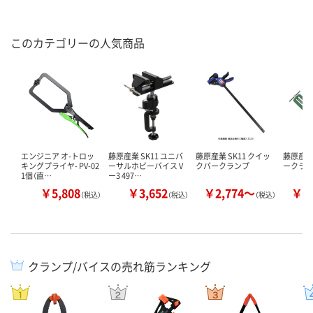
このカテゴリーの人気商品
エンジニア オ-トロッ
藤原産業 SK11 ユニバ
藤原産業 SK11 クイッ
藤原産業 
キングプライヤ- PV-02
ーサルホビーバイス V
クバークランプ
ークラ
1個（直…
ー3 497…
￥5,808
￥3,652
￥2,774～
￥1
（税込）
（税込）
（税込）
クランプ/バイスの売れ筋ランキング