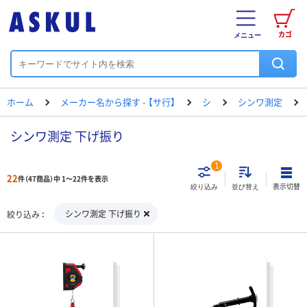
カゴ
メニュー
ホーム
メーカー名から探す - 【サ行】
シ
シンワ測定
シンワ測定 下げ振り
1
22
件（47商品）中 1～22件を表示
表示切替
絞り込み
並び替え
シンワ測定 下げ振り
絞り込み