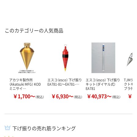
このカテゴリーの人気商品
アカツキ製作所
エスコ（esco） 下げ振り
エスコ（esco） 下げ振り
TJMデ
（Akatsuki MFG） KOD
EA781-81～EA781-…
キット（ダイヤル式）
クトキ
ミニサイ…
EA781
ブラ付
￥1,700～
￥6,930～
￥40,973～
￥5
（税込）
（税込）
（税込）
下げ振りの売れ筋ランキング