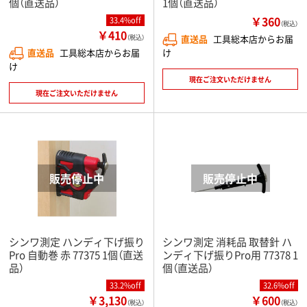
個（直送品）
1個（直送品）
￥360
33.4%off
（税込）
￥410
直送品
工具総本店からお届
（税込）
け
直送品
工具総本店からお届
け
現在ご注文いただけません
現在ご注文いただけません
シンワ測定 ハンディ下げ振り
シンワ測定 消耗品 取替針 ハ
Pro 自動巻 赤 77375 1個（直送
ンディ下げ振りPro用 77378 1
品）
個（直送品）
33.2%off
32.6%off
￥3,130
￥600
（税込）
（税込）