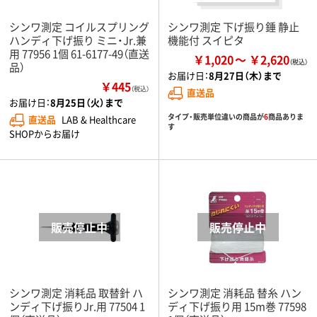
シンワ測定 コイルスプリング
シンワ測定 下げ振り錘 静止
ハンディ下げ振り ミニ・Jr.兼
機能付 スイピタ
用 77956 1個 61-6177-49（直送
￥1,020
￥2,620
品）
お届け日：
8月27日（木）まで
￥445
（税込）
直送品
お届け日：
8月25日（火）まで
タイプ・販売単位違いの商品が
6
商品ありま
直送品
LAB & Healthcare
す
SHOPからお届け
シンワ測定 消耗品 取替針 ハ
シンワ測定 消耗品 替糸 ハン
ンディ下げ振りJr.用 77504 1
ディ下げ振り用 15m巻 77598