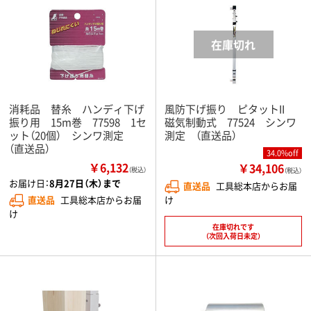
消耗品 替糸 ハンディ下げ
風防下げ振り ピタットII
振り用 15m巻 77598 1セ
磁気制動式 77524 シンワ
ット（20個） シンワ測定
測定 （直送品）
（直送品）
34.0%off
￥6,132
￥34,106
（税込）
（税込）
お届け日：
8月27日（木）まで
直送品
工具総本店からお届
け
直送品
工具総本店からお届
け
在庫切れです
（次回入荷日未定）