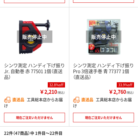
シンワ測定 ハンディ下げ振り
シンワ測定 ハンディ下げ振り
Jr. 自動巻 赤 77501 1個（直送
Pro 3倍速手巻 青 77377 1個
品）
（直送品）
32.8%off
33.9%off
￥2,210
￥2,760
（税込）
（税込）
直送品
工具総本店からお届
直送品
工具総本店からお届
け
け
現在ご注文いただけません
現在ご注文いただけません
22件（47商品）中 1件目～22件目