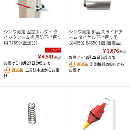
シンワ測定 固定ホルダー ク
シンワ測定 部品 スライドア
イックアーム式 風防下げ振り
ーム ダイヤル下げ振り用
用 77599（直送品）
【84650】 84650 1個（直送品）
￥1,676
31.1%off
（税込）
￥4,541
お届け日：
8月25日（火）まで
（税込）
お届け日：
8月27日（木）まで
直送品
計測機器取扱店から
お届け
直送品
工具総本店からお届
け