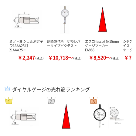
ミツトヨ シェル測定子
尾崎製作所 切換レバ
エスコ（esco） 5x15mm
シチズ
【21AAA254】
ータイプピクテスト
ゲージマーカー
イス 
21AAA25…
EA983…
ケータ
￥2,247
￥10,718～
￥8,520～
￥73
（税込）
（税込）
（税込）
ダイヤルゲージの売れ筋ランキング