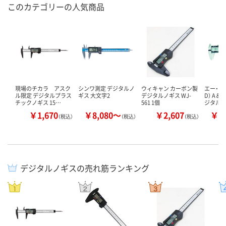
このカテゴリーの人気商品
現場のチカラ アスク
シンワ測定 デジタルノ
ウィキャン カーボン製
エー・ア
ル限定 デジタルプラス
ギス 大文字2
デジタルノギス WJ-
D） A＆
チックノギス 15…
561 1個
ジタル
￥1,670
￥8,080～
￥2,607
￥9
（税込）
（税込）
（税込）
デジタルノギスの売れ筋ランキング