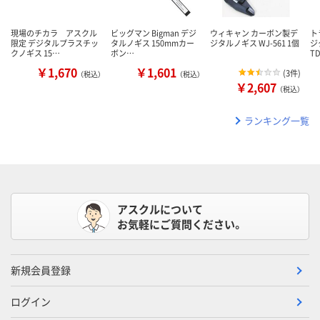
現場のチカラ アスクル
ビッグマン Bigman デジ
ウィキャン カーボン製デ
ト
限定 デジタルプラスチッ
タルノギス 150mmカー
ジタルノギス WJ-561 1個
ジ
クノギス 15…
ボン…
T
￥1,670
￥1,601
(
3件
)
（税込）
（税込）
￥2,607
（税込）
ランキング一覧
アスクルについて
お気軽にご質問ください。
新規会員登録
ログイン