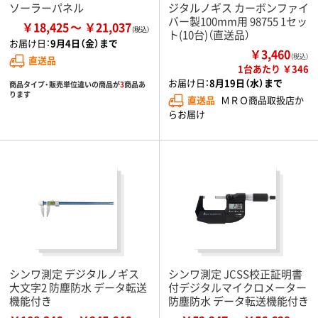
ソーラーパネル
ジタルノギス カーボンファイ
バー製100mm用 98755 1セッ
￥18,425
￥21,037
ト(10台)（直送品）
お届け日：
9月4日（金）まで
￥3,460
（税込）
直送品
1台あたり ￥346
お届け日：
8月19日（水）まで
商品タイプ・販売単位違いの商品が
3
商品あ
ります
直送品
ＭＲＯ商品取扱店か
らお届け
シンワ測定 デジタルノギス
シンワ測定 JCSS校正証明書
大文字2 防塵防水 データ転送
付デジタルマイクロメーター
機能付き
防塵防水 データ転送機能付き