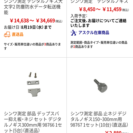
シンワ測定 デジタルノギス大
シンワ測定 デジタルノギス
文字2 防塵防水データ転送機
￥8,450
￥11,459
能
入荷予定：
￥14,638
￥34,669
ご注文後、お届けについてご連絡
いたします
お届け日：
8月19日（水）まで
アスクル在庫商品
直送品
測定範囲・商品タイプ・販売単位違いの商品
サイズ・販売単位違いの商品が
3
商品ありま
が
2
商品あります
す
シンワ測定 部品 デップスバ
シンワ測定 部品 止ネジ デジ
ー抑え板・ネジ セット デジタ
タルノギス150~300mm用
ルノギス300mm用 98766 1セ
98767 1セット(10台)（直送品）
ット(5台)（直送品）
￥2,880