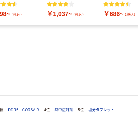
付き／2Lラベルレス
10本
98~
￥1,037~
￥686~
（税込）
（税込）
（税込）
3位
DDR5 CORSAIR
4位
熱中症対策
5位
塩分タブレット