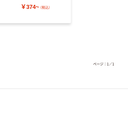
￥374~
（税込）
￥52~
（税込）
ページ：
1
／
1