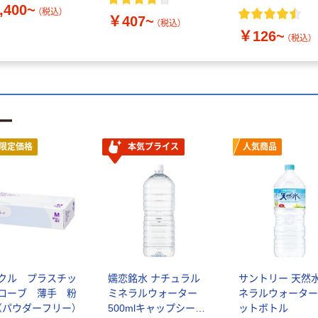
,400~
（税込）
￥407~
（税込）
￥126~
（税込）
ー
限定価格
本気プライス
人気商品
クル プラスチッ
嬬恋銘水 ナチュラル
サントリー 天然水
ローブ 薄手 粉
ミネラルウォーター
ネラルウォーター
（パウダーフリー）
500mlキャップシール
ットボトル