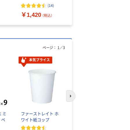
（10枚入り）
オマス素材10％配合
(
14
)
￥1,420
￥616~
（税込）
（税込）
ページ：
1
／
3
本気プライス
本気プライス
次のスライドへ
 ミ
ファーストレイト ホ
蛍光オプテックス1(ア
 ペ
ワイト紙コップ
スクル限定モデル)
蛍光ペン ゼブラ