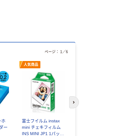
ページ：
1
／
6
人気商品
オリジナル
次のスライドへ
ーホ
富士フイルム instax
ゴミ袋 エコノミータ
ンダー
mini チェキフィルム
イプ 乳白半透明 高密
INS MINI JP1 1パック
度タイプ 詰替用 バイ