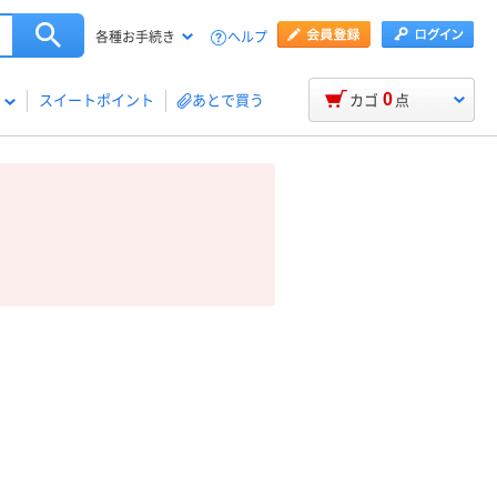
ヘルプ
各種お手続き
0
スイートポイント
あとで買う
カゴ
点