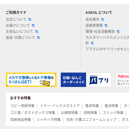
ご利用ガイド
ASKUL について
注文について
会社案内
お届けについて
投資家情報
お支払いについて
環境・社会活動報告
返品・交換について
カスタマーハラスメントに
針
アスクルのサイバーセキュ
おすすめ特集
コピー用紙特集
トナー・インクメガストア
電卓特集
電池特集
タ
ゴミ箱／ダストボックス特集
お掃除特集
洗剤特集
スリッパ特集
収納用品特集
シャチハタ特集
白衣・介護ユニフォームショップ
ポス