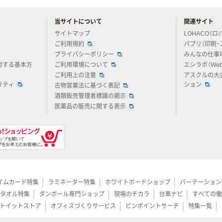
当サイトについて
関連サイト
アスクルについてお気軽にご質問ください
サイトマップ
LOHACO（ロ
ご利用規約
パプリ（印刷・
プライバシーポリシー
みんなの仕事
対する基本方
ご利用環境について
エシラボ（We
ご利用上の注意
アスクルの大
リティ
ション
古物営業法に基づく表記
酒類販売管理者標識の掲示
医薬品の販売に関する表示
イムカード特集
ラミネーター特集
ホワイトボードショップ
パーテーション
タオル特集
ダンボール専門ショップ
現場のチカラ
台車ナビ
すべての働
トイットストア
オフィスづくりサービス
ピンポイントサーチ
特集一覧