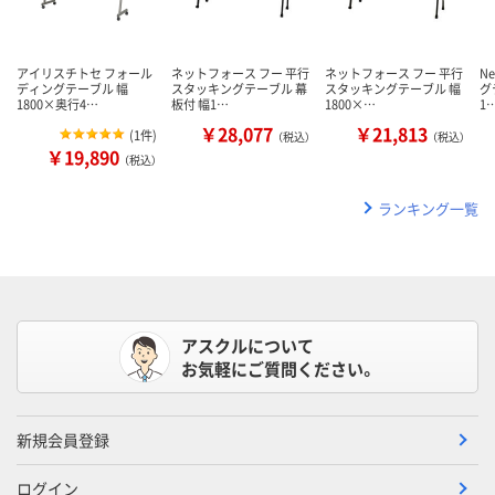
アイリスチトセ フォール
ネットフォース フー 平行
ネットフォース フー 平行
N
ディングテーブル 幅
スタッキングテーブル 幕
スタッキングテーブル 幅
グ
1800×奥行4…
板付 幅1…
1800×…
1
￥28,077
￥21,813
(
1件
)
（税込）
（税込）
￥19,890
（税込）
ランキング一覧
アスクルについて
お気軽にご質問ください。
新規会員登録
ログイン