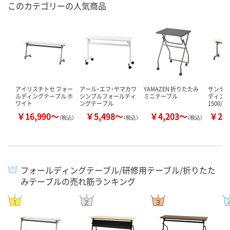
このカテゴリーの人気商品
アイリスチトセ フォー
アール・エフ・ヤマカワ
YAMAZEN 折りたたみ
サンテッ
ルディングテーブル ホ
シンプルフォールディ
ミニテーブル
ディング
ワイト
ングテーブル
1500/1
￥16,990～
￥5,498～
￥4,203～
￥24
（税込）
（税込）
（税込）
フォールディングテーブル/研修用テーブル/折りたた
みテーブルの売れ筋ランキング