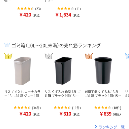
個…
（10…
(
23
)
(
11
)
￥420
￥1,634
（税込）
（税込）
ゴミ箱（10L～20L未満）の売れ筋ランキング
リス くず入れ ニーナカラ
リス くず入れ 角型 13L ゴ
岩崎工業 くず入れ 13.5L
リ
ー 13L ゴミ箱 グレー 1個
ミ箱 ブラック 1個（15L…
ゴミ箱 ブラック 1個（15…
ミ
…
(
34件
)
(
11件
)
(
18件
)
￥420
￥610
￥639
（税込）
（税込）
（税込）
ランキング一覧