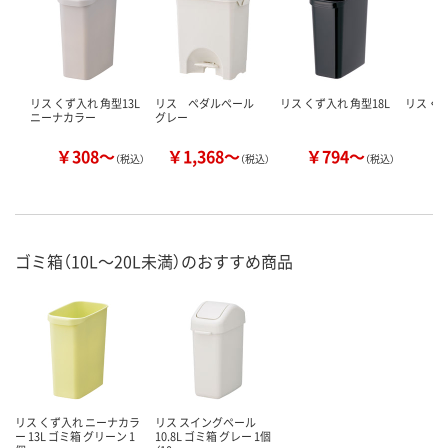
リス くず入れ 角型13L
リス ペダルペール
リス くず入れ 角型18L
リス くず
ニーナカラー
グレー
￥308～
￥1,368～
￥794～
￥
（税込）
（税込）
（税込）
ゴミ箱（10L～20L未満）のおすすめ商品
リス くず入れ ニーナカラ
リス スイングペール
ー 13L ゴミ箱 グリーン 1
10.8L ゴミ箱 グレー 1個