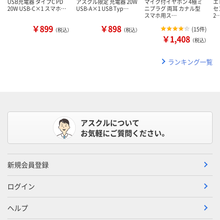
USB充電器 タイプC PD
アスクル限定 充電器 20W
マイク付イヤホン 4極ミ
エ
20W USB-C×1 スマホ…
USB-A×1 USB Typ…
ニプラグ 両耳 カナル型
セ
スマホ用ス…
2
￥899
￥898
(
15件
)
（税込）
（税込）
￥1,408
（税込）
ランキング一覧
アスクルについて
お気軽にご質問ください。
新規会員登録
ログイン
ヘルプ