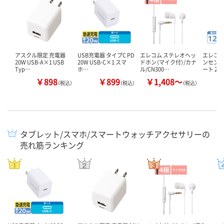
アスクル限定 充電器
USB充電器 タイプC PD
エレコム ステレオヘッ
エレコム
20W USB-A×1 USB
20W USB-C×1 スマ
ドホン（マイク付）/カナ
ンセント 
Typ…
ホ…
ル/CN300…
ート 2…
￥898
￥899
￥1,408～
￥
（税込）
（税込）
（税込）
タブレット/スマホ/スマートウォッチアクセサリーの
売れ筋ランキング