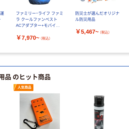
ルチガード 熊
対策SOSサイレ
￥7,678
（税込）
ち運
ファミリー・ライフ ファミ
防災士が選んだオリジナ
ン付多機能ソー
ー
ラ クールファンベスト
ル防災用品
ラーバッテリ
カゴへ
ACアダプター+モバイル
ー BGー110 1
￥5,467~
バッテリー付き
台
（税込）
￥7,970~
SHIMADA ネズ
（税込）
ミ忌避スプレー
￥3,358~
（税込）
用品 のヒット商品
人気商品