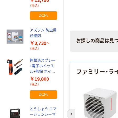
￥13,750
￥638
（税込）
ル カラビナ付き
1箱
（税込）
マグネット式消
カゴへ
音機能付き
カゴへ
KO425
RABLISS（直送
シマダ W効果ネ
アズワン 防虫用
品）
ズミ忌避スプレ
忌避剤
ー420ml
お探しの商品は見
2054014 1本
￥3,732~
￥1,674
（税込）
SHIMADA（直送
（税込）
品）
カゴへ
熊撃退スプレー
+電子ホイッス
ファミリー・ラ
MARKSMAN
ル+熊鈴 ホイッ
【鳥獣害対策】
スル(ブルー)×熊
￥19,800
3040マークスマ
鈴(茶) 3点 熊ス
（税込）
ン フォールディ
プレー UDAP
￥6,391
（税込）
ング MS3040 1
SOG
カゴへ
個（直送品）
EVERSAFE（直
カゴへ
送品）
とうしょう エマ
ージェンシーマ
住化エンバイロ
前のスライドへ