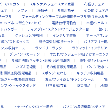
バー/バリカン
スキンケア/フェイスケア家電
布張りチェア
チェア
ソファ
座椅子
介護用椅子
その他 チェア/
テーブル
フォールディングテーブル/研修用テーブル/折りたたみ
ョン/パネル/衝立（ついたて）
電話台/手荷物台
本棚/シェルフ
ートハンガー
ディスプレイスタンド/プロジェクター台
鏡/ミ
仏具
クッション/座布団
インテリア雑貨
アートパネル
ミ箱/ダストボックス
待合室受付/応接セット
バリアフリー用
タンス/収納ケース
ランドリーラック
ラグマット・インテリア
ブラインドカーテン
すだれ/サンシェード/日よけオーニン
剤
食器用洗剤/キッチン・厨房・台所用洗剤
脱毛・除毛・シェー
用品
ネズミ忌避剤
その他害獣対策用品
バケツ/散水
他 掃除道具/洗濯用品
スポンジ・たわし
キッチン収納用品
炊飯ジャー/加熱調理機器
お玉/フライ返し/キッチンツール
電
ランプ・ウィッグスタンド
非常食/保存食
防災用品
地震
イル
トナー/インク/コピー用紙
パソコン/周辺機器/メディア