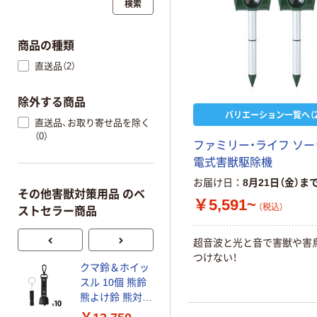
検索
商品の種類
直送品（2）
除外する商品
バリエーション一覧へ（2
直送品、お取り寄せ品を除く
（0）
ファミリー・ライフ ソ
電式害獣駆除機
お届け日
8月21日（金）ま
その他害獣対策用品 のベ
￥5,591~
（税込）
ストセラー商品
超音波と光と音で害獣や害
つけない！
クマ鈴＆ホイッ
フマキラー ムカ
スル 10個 熊鈴
デカダン誘引殺
熊よけ鈴 熊対策
虫剤 8個入
9
グッズ ホイッス
4902424440959