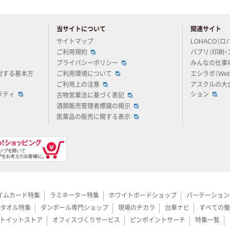
当サイトについて
関連サイト
アスクルについてお気軽にご質問ください
サイトマップ
LOHACO（ロ
ご利用規約
パプリ（印刷・
プライバシーポリシー
みんなの仕事
対する基本方
ご利用環境について
エシラボ（We
ご利用上の注意
アスクルの大
リティ
ション
古物営業法に基づく表記
酒類販売管理者標識の掲示
医薬品の販売に関する表示
イムカード特集
ラミネーター特集
ホワイトボードショップ
パーテーション
タオル特集
ダンボール専門ショップ
現場のチカラ
台車ナビ
すべての働
トイットストア
オフィスづくりサービス
ピンポイントサーチ
特集一覧