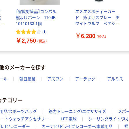
タ
【害獣対策品】コンパル
エスエスボディーガー
熊
熊よけホーン 110dB
ド 熊よけスプレー ホ
熊対
10110133 1個
ワイトウルフ ベアシー
全熊
ルド WW-BRSH60-SO
(
1
)
￥6,280
送
１本
（税込）
￥2,750
（税込）
他のメーカーを探す
ール
朝日産業
アズワン
アーテック
アルミス
カテゴリー
用品/スポーツバッグ
筋力トレーニング/エクササイズ
スポ
マートウォッチアクセサリー
LED電球
シーリングライト/ス
テレビ/レコーダー
カーナビ/ドライブレコーダー/車載用品
掃