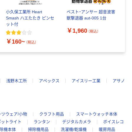
小久保工業所 Heart
ベスト・アンサー 超音波害
Co
Smash ハエたたき ピンセ
獣撃退器 aut-005 1台
プ
ット付
ル
￥1,960
（税込）
￥
￥160~
（税込）
浅野木工所
アペックス
アイスリー工業
アサノ
ーツウェア/小物
クラフト用品
スマートウォッチ本体
ポットライト
ランタン
デジタルカメラ
ボイスレコ
除機本体
掃除機用品
洗濯機/乾燥機
暖房用品