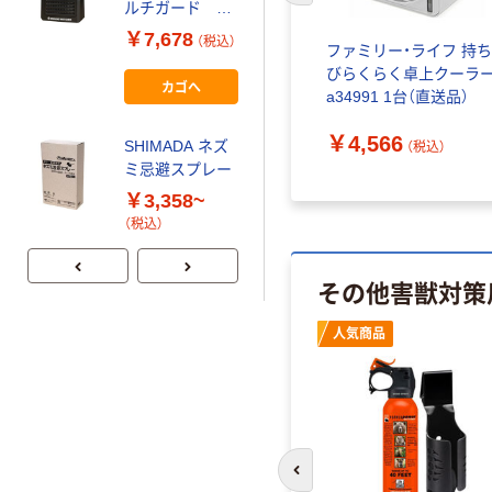
ルチガード 熊
メンタルサイエ
対策SOSサイレ
ンス ダニスキャ
￥7,678
（税込）
ファミリー・ライフ 持
ン付多機能ソー
ン
￥6,303~
びらくらく卓上クーラ
ラーバッテリ
カゴへ
（税込）
a34991 1台（直送品）
ー BGー110 1
台
￥4,566
SHIMADA ネズ
（税込）
ミ忌避スプレー
￥3,358~
（税込）
その他害獣対策
新着
人気商品
前のスライドへ