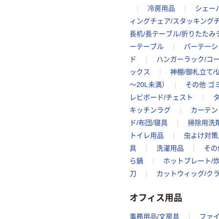
冷房用品
シェー
ィングチェア/スタッキング
長机/長テーブル/折りたたみ
ーテーブル
パーテーシ
ド
ハンガーラック/コ
ックス
神棚/御札立て/
～20L未満）
その他 ゴ
レビボード/チェスト
キッチンラグ
カーテン
ド/布団/寝具
掃除用洗
トイレ用品
虫よけ対策
具
洗濯用品
その
ら鍋
ホットプレート/
刀
カットウィッグ/ク
オフィス用品
事務用品/文房具
ファ