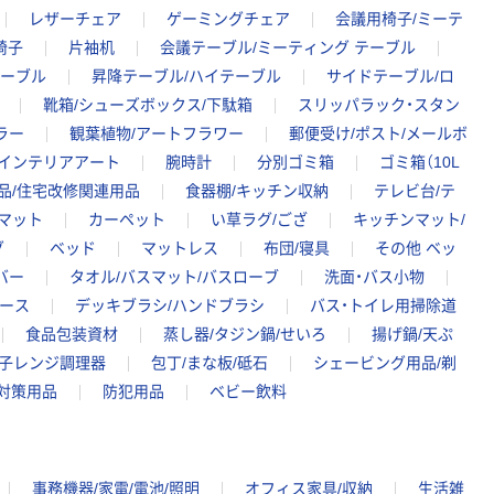
レザーチェア
ゲーミングチェア
会議用椅子/ミーテ
椅子
片袖机
会議テーブル/ミーティング テーブル
テーブル
昇降テーブル/ハイテーブル
サイドテーブル/ロ
靴箱/シューズボックス/下駄箱
スリッパラック・スタン
ラー
観葉植物/アートフラワー
郵便受け/ポスト/メールボ
/インテリアアート
腕時計
分別ゴミ箱
ゴミ箱（10L
品/住宅改修関連用品
食器棚/キッチン収納
テレビ台/テ
マット
カーペット
い草ラグ/ござ
キッチンマット/
グ
ベッド
マットレス
布団/寝具
その他 ベッ
バー
タオル/バスマット/バスローブ
洗面・バス小物
ホース
デッキブラシ/ハンドブラシ
バス・トイレ用掃除道
食品包装資材
蒸し器/タジン鍋/せいろ
揚げ鍋/天ぷ
子レンジ調理器
包丁/まな板/砥石
シェービング用品/剃
対策用品
防犯用品
ベビー飲料
事務機器/家電/電池/照明
オフィス家具/収納
生活雑