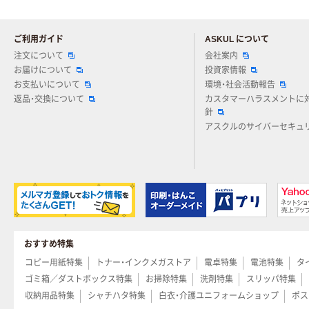
ご利用ガイド
ASKUL について
注文について
会社案内
お届けについて
投資家情報
お支払いについて
環境・社会活動報告
返品・交換について
カスタマーハラスメントに
針
アスクルのサイバーセキュ
おすすめ特集
コピー用紙特集
トナー・インクメガストア
電卓特集
電池特集
タ
ゴミ箱／ダストボックス特集
お掃除特集
洗剤特集
スリッパ特集
収納用品特集
シャチハタ特集
白衣・介護ユニフォームショップ
ポス