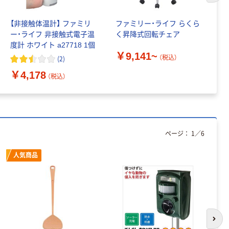
【非接触体温計】 ファミリ
ファミリー・ライフ らくら
フ
ー・ライフ 非接触式電子温
く昇降式回転チェア
ラ
度計 ホワイト a27718 1個
パ
￥9,141~
（税込）
(
2
)
￥
￥4,178
（税込）
ページ：
1
／
6
人気商品
次の