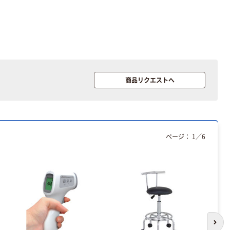
商品リクエストへ
ページ：
1
／
6
次の