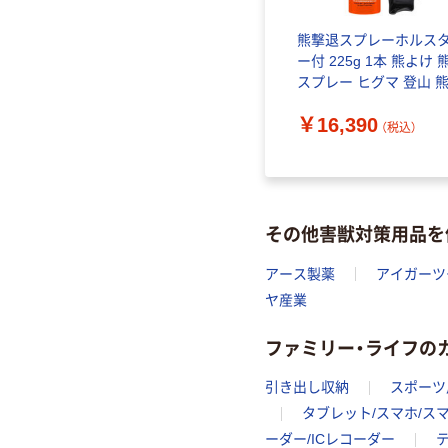
ドクリン
ラングスジャパン ベアア
熊撃退スプレーホルス
5691 1
タック 熊撃退スプレー
ー付 225g 1本 熊よけ 
ホルダーケース付き 1本
スプレー ヒグマ 登山 
策 ベアスプレー EPA 
￥19,500
￥16,390
種対応 SOG UDAP（直
（税込）
（税込）
品）
その他害獣対策用品を
アース製薬
アイガーツ
ヤ産業
ファミリー・ライフの
引き出し収納
スポーツ
タブレット/スマホ/ス
ーダー/ICレコーダー