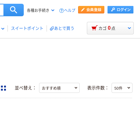
ヘルプ
各種お手続き
0
スイートポイント
あとで買う
カゴ
点
並べ替え：
表示件数：