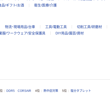
食品/ギフト/お酒
衛生/医療/介護
物流・現場用品/台車
工具/電動工具
切削工具/研磨材
業服/ワークウェア/安全保護具
DIY用品/園芸/資材
3位
DDR5 CORSAIR
4位
熱中症対策
5位
塩分タブレット