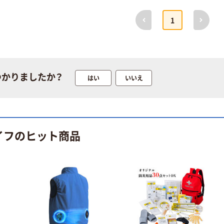
￥13,750
ル カラビナ付き
（税込）
前へ
次へ
マグネット式消
1
音機能付き
カゴへ
KO425
RABLISS（直送
アズワン 防虫用
品）
忌避剤
つかりましたか？
はい
いいえ
￥3,732~
（税込）
熊撃退スプレー
+電子ホイッス
イフのヒット商品
ル+熊鈴 ホイッ
スル(ブルー)×熊
￥19,800
鈴(茶) 3点 熊ス
（税込）
プレー UDAP
SOG
カゴへ
EVERSAFE（直
送品）
とうしょう エマ
ージェンシーマ