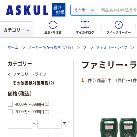
...
その他
カテゴリー
履歴・再注文
マイカタログ
クイックオーダー
ホーム
メーカー名から探す-【ハ行】
フ
ファミリー・ライフ
ファミリー・
カテゴリー
ファミリー・ライフ
1
件（2商品）中
1件目〜1
その他害獣対策用品（2）
価格（税込）
4000円～6999円（1）
7000円～9999円（1）
〜
円