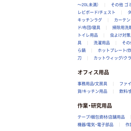
～20L未満）
その他 ゴ
レビボード/チェスト
キッチンラグ
カーテン
ド/布団/寝具
掃除用洗
トイレ用品
虫よけ対策
具
洗濯用品
その
ら鍋
ホットプレート/
刀
カットウィッグ/ク
オフィス用品
事務用品/文房具
ファ
貨/キッチン用品
飲料/
作業・研究用品
テープ/梱包資材/店舗用品
機器/電気・電子部品
作