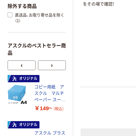
をその場で確認！
除外する商品
直送品、お取り寄せ品を除く
（1）
アスクルのベストセラー商
品
オリジナル
オリジナル
コピー用紙 ア
コピー用紙 マ
スクル マルチ
ルチペーパー
ペーパー スーパ
スーパーエコノ
ーホワイト+
ミー+
￥149~
￥149~
（税込）
（税込）
オリジナル
本気プライス
アスクル プラス
トイレットペー