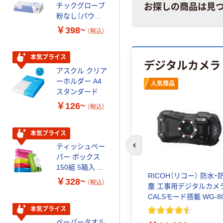
チックグローブ
パー ダブル60
お探しの商品は見
粉なし（パウダ
ｍ 再生紙
ーフリー）
100% 6ロール
￥398~
￥460~
（税込）
（税込）
リサイクル100
芯あり FSC認
証
本気プライス
本気プライス
デジタルカメラ
アスクル クリア
アスクル 耳にや
ーホルダー A4
さしい やわらか
人気商品
スタンダード
いマスク
￥126~
￥458~
（税込）
（税込）
本気プライス
本気プライス
ティッシュペー
トイレットペー
前のスライドへ
パー ボックス
パー シングル
150組 5箱入 ア
120ｍ 再生紙
RICOH（リコー） 防水・
スクル スマート
100% 6ロール
￥328~
￥470~
（税込）
（税込）
塵 工事用デジタルカメ
コンパクト ビ
リサイクル100
CALSモード搭載 WG-8
ビッド PEFC認
芯あり FSC認
証
証
本気プライス
期間限定価格
ペーパータオル
アスクル プラ