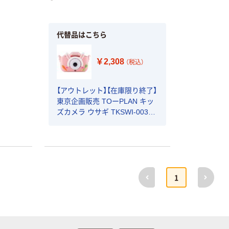
代替品はこちら
￥2,308
（税込）
【アウトレット】【在庫限り終了】
東京企画販売 TOーPLAN キッ
ズカメラ ウサギ TKSWI-003P
1台
本気プライス
オリジナル
蛍光オプテック
【アスクル限定】
ス1(アスクル限
ファーストレイ
定モデル) 蛍光
ト ニトリルグ
前へ
次へ
1
ペン ゼブラ
ローブ ホワイ
￥52~
￥698~
（税込）
（税込）
ト 粉なし（パ
ウダーフリー）
本気プライス
本気プライス
嬬恋銘水 ナチュ
ペーパータオル