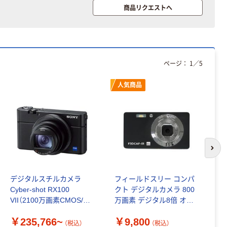
スクル 現場のチ
チックグローブ
商品リクエストへ
カラ 厚さ
粉なし（パウダ
0.22mm 布テー
ーフリー）
￥145~
￥398~
（税込）
（税込）
プ
本気プライス
ページ：
1
／
5
アスクル クリア
ーホルダー A4
人気商品
スタンダード
￥126~
（税込）
本気プライス
ティッシュペー
次の
パー ボックス
150組 5箱入 ア
デジタルスチルカメラ
フィールドスリー コンパ
P
スクル スマート
￥328~
（税込）
Cyber-shot RX100
クト デジタルカメラ 800
ル
コンパクト ビ
VII（2100万画素CMOS/光
万画素 デジタル8倍 オー
ビッド PEFC認
￥
学x8）
トフォーカス機能
証
本気プライス
￥235,766~
￥9,800
F3DCAF-01 1台
（税込）
（税込）
ペーパータオル