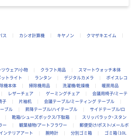
パス
カシオ計算機
キヤノン
クマザキエイム
ーツウェア/小物
クラフト用品
スマートウォッチ本体
ポットライト
ランタン
デジタルカメラ
ボイスレコ
除機本体
掃除機用品
洗濯機/乾燥機
暖房用品
レザーチェア
ゲーミングチェア
会議用椅子/ミーテ
椅子
片袖机
会議テーブル/ミーティング テーブル
テーブル
昇降テーブル/ハイテーブル
サイドテーブル/ロ
靴箱/シューズボックス/下駄箱
スリッパラック・スタン
ラー
観葉植物/アートフラワー
郵便受け/ポスト/メールボ
/インテリアアート
腕時計
分別ゴミ箱
ゴミ箱（10L