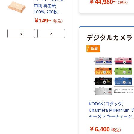
￥44,980~
（税込）
中判 再生紙
スチックグロー
100％ 200枚
ブ 薄手 粉な
FSC認証 シング
し（パウダーフ
￥149~
￥298~
（税込）
（税込）
ル 大王製紙共同
リー）
企画 オリジナル
デジタルカメラ
新着
KODAK（コダック）
Charmera Millennium 
ャーメラ キーチェーン
ジタルカメラ
￥6,400
CHARMERA M 1個
（税込）