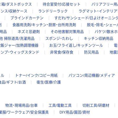
ミ箱/ダストボックス
待合室受付/応接セット
バリアフリー用
タンス/収納ケース
ランドリーラック
ラグマット・インテリア
ブラインドカーテン
すだれ/サンシェード/日よけオーニン
剤
食器用洗剤/キッチン・厨房・台所用洗剤
脱毛・除毛・シェー
用品
ネズミ忌避剤
その他害獣対策用品
バケツ/散水
他 掃除道具/洗濯用品
スポンジ・たわし
キッチン収納用品
炊飯ジャー/加熱調理機器
お玉/フライ返し/キッチンツール
電
ランプ・ウィッグスタンド
非常食/保存食
防災用品
地震
イル
トナー/インク/コピー用紙
パソコン/周辺機器/メディア
食品/ギフト/お酒
衛生/医療/介護
物流・現場用品/台車
工具/電動工具
切削工具/研磨材
業服/ワークウェア/安全保護具
DIY用品/園芸/資材