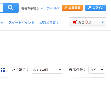
ヘルプ
各種お手続き
0
スイートポイント
あとで買う
カゴ
点
並べ替え：
表示件数：