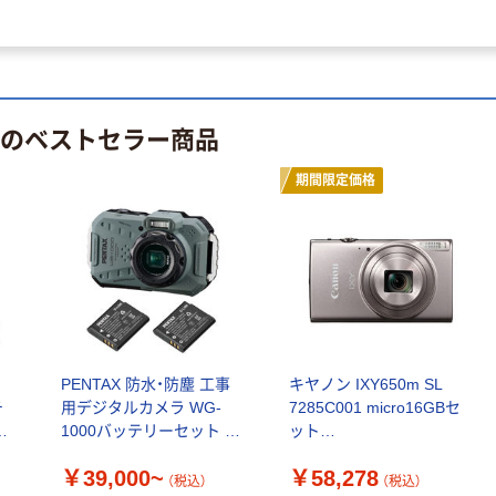
ファーストレイ
ディスポパンツ
ト ホワイト紙コ
￥96~
（税込）
ップ
￥374~
（税込）
 のベストセラー商品
期間限定価格
PENTAX 防水・防塵 工事
キヤノン IXY650m SL
チ
用デジタルカメラ WG-
7285C001 micro16GBセ
デ
1000バッテリーセット D-
ット
LI96
IXY650mSLmicro16GBs 1
￥39,000~
￥58,278
セット（直送品）
（税込）
（税込）