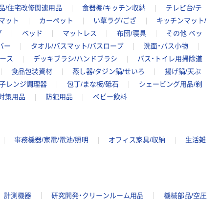
品/住宅改修関連用品
食器棚/キッチン収納
テレビ台/テ
マット
カーペット
い草ラグ/ござ
キッチンマット/
グ
ベッド
マットレス
布団/寝具
その他 ベッ
バー
タオル/バスマット/バスローブ
洗面・バス小物
ホース
デッキブラシ/ハンドブラシ
バス・トイレ用掃除道
食品包装資材
蒸し器/タジン鍋/せいろ
揚げ鍋/天ぷ
子レンジ調理器
包丁/まな板/砥石
シェービング用品/剃
対策用品
防犯用品
ベビー飲料
事務機器/家電/電池/照明
オフィス家具/収納
生活雑
計測機器
研究開発・クリーンルーム用品
機械部品/空圧