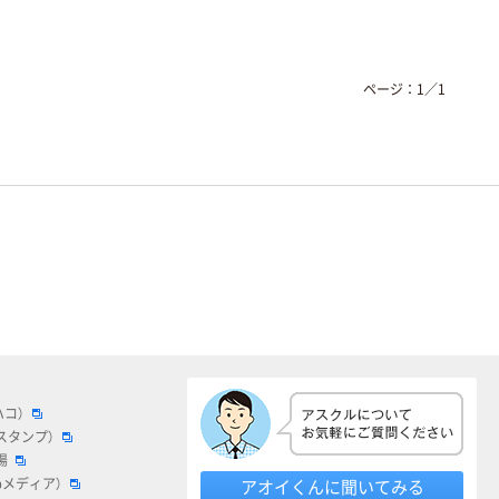
ページ：
1
／
1
ハコ）
スタンプ）
場
bメディア）
アオイくんに聞いてみる