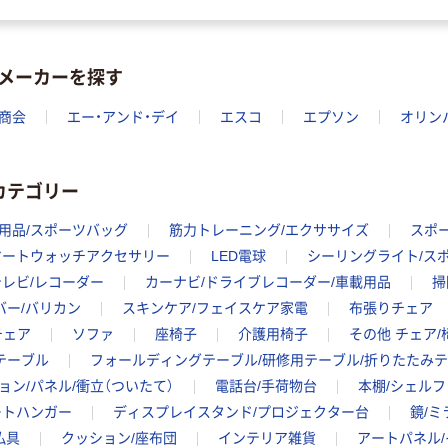
メーカーを探す
商会
エー・アンド・デイ
エスコ
エプソン
オリン
カテゴリー
用品/スポーツバッグ
筋力トレーニング/エクササイズ
スポ
マートウォッチアクセサリー
LED電球
シーリングライト/ス
テレビ/レコーダー
カーナビ/ドライブレコーダー/車載用品
掃
バー/バリカン
スキンケア/フェイスケア家電
布張りチェア
チェア
ソファ
座椅子
介護用椅子
その他 チェア/
テーブル
フォールディングテーブル/研修用テーブル/折りたたみ
ョン/パネル/衝立（ついたて）
電話台/手荷物台
本棚/シェルフ
ートハンガー
ディスプレイスタンド/プロジェクター台
鏡/ミ
仏具
クッション/座布団
インテリア雑貨
アートパネル