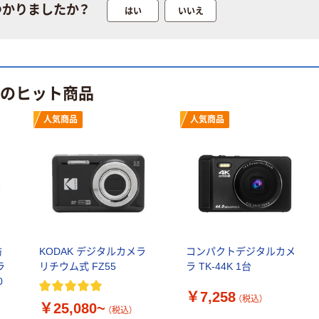
ラルミネラルウ
小判・シングル
つかりましたか？
はい
いいえ
ォーター 500ml
再生紙 200枚
キャップシール
FSC認証紙 アス
￥1,037~
￥143~
（税込）
付き／2Lラベル
クルオリジナル
（税込）
レス 10本
本気プライス
 のヒット商品
オリジナル
ティッシュペー
スズラン 酒精綿
パー ボックス
人気商品
人気商品
G バルクタイプ
モカ 200組 5個
指定医薬部外品
アスクル オリジ
￥428~
（税込）
ナルティッシュ
￥140~
（税込）
PEFC認証
オリジナル
人気商品
【アスクル限定】
サントリー 天然
ファーストレイ
水 ミネラルウォ
ト ニトリルグ
ーター ペットボ
防
KODAK デジタルカメラ
コンパクトデジタルカメ
ローブ ブル
￥698~
（税込）
トル
ラ
リチウム式 FZ55
ラ TK-44K 1台
ー 粉なし（パ
￥686~
（税込）
0
ウダーフリー）
￥7,258
オリジナル
（税込）
￥25,080~
本気プライス
（税込）
アスクル 検査用