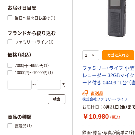
お届け日目安
当日〜翌々日お届け（1)
ブランドから絞り込む
ファミリー・ライフ（1）
価格（税込）
カゴに入れる
7000円～9999円（1）
ファミリー・ライフ 小
10000円～19999円（1）
レコーダー 32GBマイク
ード付き 04409 "1台"（
〜
円
直送品
検索
株式会社ファミリー・ライフ
お届け日
8月21日（金）ま
￥10,980
商品の種類
（税込）
直送品（1）
録画・録音・写真が簡単に！