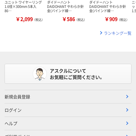
ユニット ワイヤーリング
ダイドーハント
ダイドーハント
ニ
1.6径×300mm 5本入
DAIDOHANT やわらか針
DAIDOHANT やわらか針
ッ
86…
金(バインド線…
金(バインド線…
1.
￥2,099
￥586
￥909
（税込）
（税込）
（税込）
ランキング一覧
アスクルについて
お気軽にご質問ください。
新規会員登録
ログイン
ヘルプ