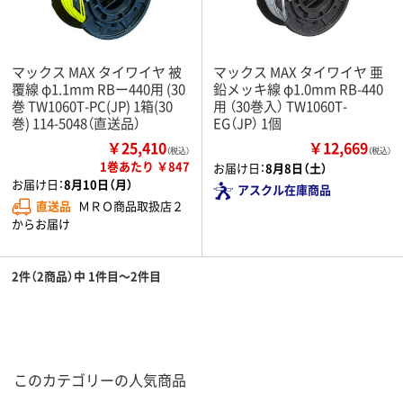
マックス MAX タイワイヤ 被
マックス MAX タイワイヤ 亜
覆線 φ1.1mm RBー440用 (30
鉛メッキ線 φ1.0mm RB-440
巻 TW1060T-PC(JP) 1箱(30
用 （30巻入） TW1060T-
巻) 114-5048（直送品）
EG（JP） 1個
￥25,410
￥12,669
（税込）
（税込）
1巻あたり ￥847
お届け日：
8月8日（土）
お届け日：
8月10日（月）
アスクル在庫商品
直送品
ＭＲＯ商品取扱店２
からお届け
2件（2商品）中 1件目～2件目
このカテゴリーの人気商品