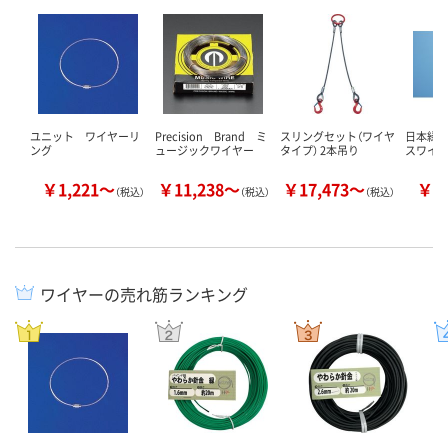
ユニット ワイヤーリ
Precision Brand ミ
スリングセット（ワイヤ
日本緑十
ング
ュージックワイヤー
タイプ） 2本吊り
スワイ
￥1,221～
￥11,238～
￥17,473～
￥6
（税込）
（税込）
（税込）
ワイヤーの売れ筋ランキング