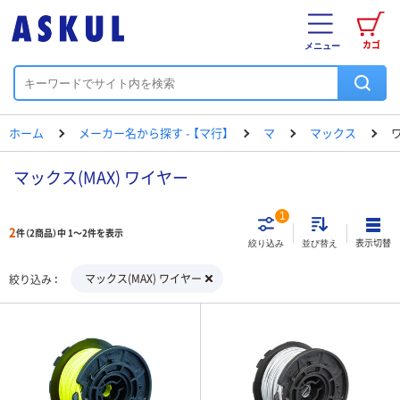
カゴ
メニュー
ホーム
メーカー名から探す - 【マ行】
マ
マックス
マックス(MAX) ワイヤー
1
2
件（2商品）中 1～2件を表示
表示切替
絞り込み
並び替え
マックス(MAX) ワイヤー
絞り込み