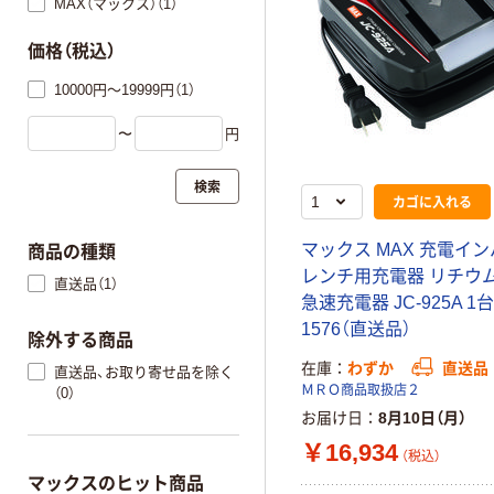
MAX（マックス）（1）
価格（税込）
10000円～19999円（1）
〜
円
検索
カゴに入れる
マックス MAX 充電イ
商品の種類
レンチ用充電器 リチウ
直送品（1）
急速充電器 JC-925A 1台 
1576（直送品）
除外する商品
在庫
わずか
直送品
直送品、お取り寄せ品を除く
ＭＲＯ商品取扱店２
（0）
お届け日
8月10日（月）
￥16,934
（税込）
マックスのヒット商品