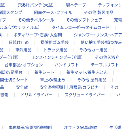
型）
穴あけパンチ（大型）
製本テープ
テレフォンリ
保護スタンプ
図面ケース･ファイル
その他 製図用品
イプ
その他ラベルシール
その他ソフトウェア
充電
ルム（パウチフィルム）
タイムレコーダー/タイムカード
鹸
ボディソープ・石鹸・入浴剤
シャンプー・リンス・ヘアア
日焼け止め
掃除用ゴム手袋
使い捨て手袋/鍋つかみ
品
車外用品
トラック用品
その他カー用品
プー（介護）
リンスインシャンプー（介護）
その他入浴介
台車部品・オプション
ハンドリフト
テーブルリフト
/脚立/足場台
養生シート
養生マット/養生ふとん
間仕切りシート
車止め/輪止め
その他 屋外用品
品
安全旗
安全帯/墜落制止用器具/カラビナ
その
補修剤
ドリルドライバー
スクリュードライバー
ハ
事務機器/家電/電池/照明
オフィス家具/収納
生活雑