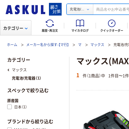
...
充電池/
カテゴリー
履歴・再注文
マイカタログ
クイックオーダー
ホーム
メーカー名から探す-【マ行】
マ
マックス
充電池/充
マックス(MAX
カテゴリー
マックス
1
件（1商品）中
1件目〜1
充電池/充電器（1）
スペックで絞り込む
原産国
日本（1）
ブランドから絞り込む