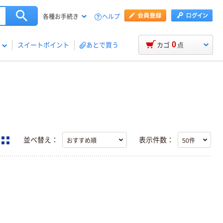
ヘルプ
各種お手続き
0
スイートポイント
あとで買う
カゴ
点
並べ替え：
表示件数：