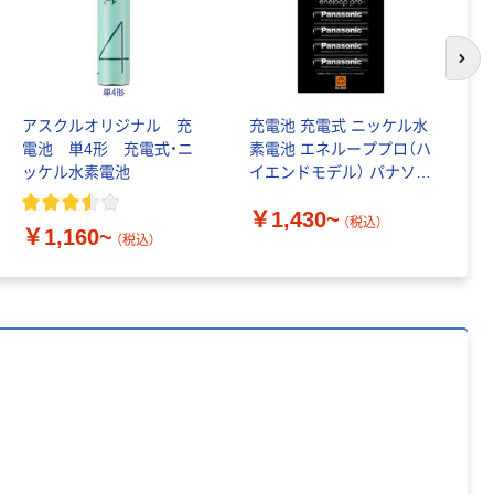
ットホッチキ
￥496~
ス パワーフラ
（税込）
ット 26枚とじ
￥1,448~
次の
（税込）
本気プライス
マックス タイ
アスクルオリジナル 充
充電池 充電式 ニッケル水
ア
ムカードER-S
人気商品
電池 単4形 充電式・ニ
素電池 エネループプロ（ハ
式
ッケル水素電池
イエンドモデル） パナソニ
池
マックス リムー
￥1,493~
ック
バ ホッチキス
（税込）
￥1,430~
リムーバー
（税込）
￥1,160~
￥
（税込）
￥629~
本気プライス
（税込）
マックス ホッ
マックス 大型パ
チキス針 バイ
ンチ コンパクト
モ11専用
＆軽量設計
No.11-1M
￥99~
（税込）
￥750~
（税込）