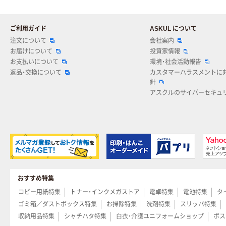
ご利用ガイド
ASKUL について
注文について
会社案内
お届けについて
投資家情報
お支払いについて
環境・社会活動報告
返品・交換について
カスタマーハラスメントに
針
アスクルのサイバーセキュ
おすすめ特集
コピー用紙特集
トナー・インクメガストア
電卓特集
電池特集
タ
ゴミ箱／ダストボックス特集
お掃除特集
洗剤特集
スリッパ特集
収納用品特集
シャチハタ特集
白衣・介護ユニフォームショップ
ポス