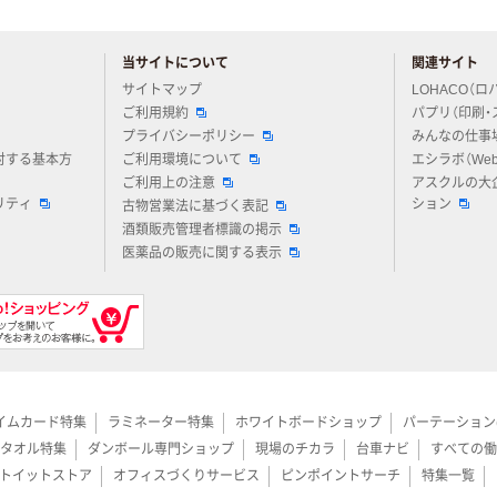
当サイトについて
関連サイト
アスクルについてお気軽にご質問ください
サイトマップ
LOHACO（ロ
ご利用規約
パプリ（印刷・
プライバシーポリシー
みんなの仕事
対する基本方
ご利用環境について
エシラボ（We
ご利用上の注意
アスクルの大
リティ
ション
古物営業法に基づく表記
酒類販売管理者標識の掲示
医薬品の販売に関する表示
イムカード特集
ラミネーター特集
ホワイトボードショップ
パーテーション
タオル特集
ダンボール専門ショップ
現場のチカラ
台車ナビ
すべての働
トイットストア
オフィスづくりサービス
ピンポイントサーチ
特集一覧