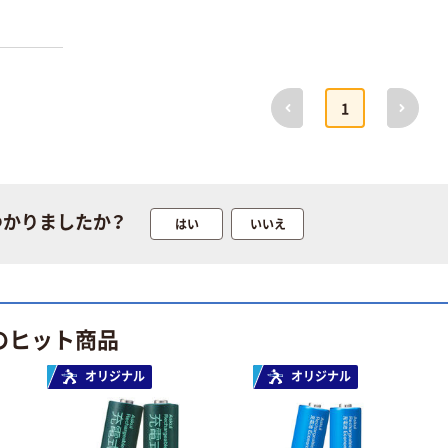
人気商品
人気商品
前へ
次へ
マックス ホッ
マックス ホッ
1
チキス バイモ
チキス針（中
11フラーメ
型） No.3-
10mm
￥1,980~
￥428~
（税込）
（税込）
つかりましたか？
はい
いいえ
人気商品
人気商品
マックス 11号
マックス 瞬乾朱
針専用ホッチキ
肉プレミオ
ス バイモ11ポ
リゴ 40枚とじ
￥819~
（税込）
￥1,580~
のヒット商品
（税込）
本気プライス
オリジナル
オリジナル
人気商品
マックス 中型
フラットホッチ
マックス ホッ
キス バイモ
チキス針 バイ