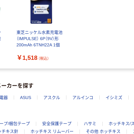
ン
東芝ニッケル水素充電池
継
（IMPULSE） 6P（9V）形
200mAh 6TNH22A 1個
￥1,518
（税込）
メーカーを探す
電器
ASUS
アスクル
アルインコ
イシミズ
ープ/梱包テープ
安全保護テープ
ハサミ
ホッチキス/
ッチキス針
ホッチキス リムーバー
その他 ホッチキス