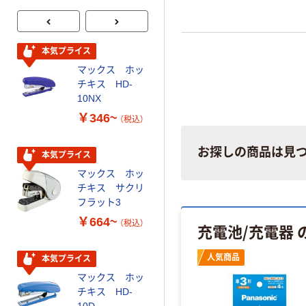
本気プライス
本気プライス
マックス ホッ
マックス ホッチ
チキス HD-
キス針 50本つづ
10NX
り No.10-1M
￥346~
￥67~
（税込）
（税込）
お探しの商品は見
本気プライス
人気商品
マックス ホッ
マックス ホッチ
チキス サクリ
キス針
フラット3
￥220~
（税込）
￥664~
（税込）
充電池/充電器 
本気プライス
人気商品
本気プライス
マックス ホッ
マックス ホッ
チキス針 100
チキス HD-
本つづり
10D
No.10-5M