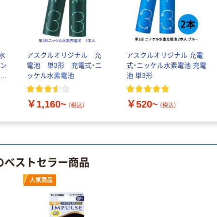
80 HD-11UFL
モ80専用
￥5,980~
No.11-10mm
￥173~
（税込）
（税込）
人気商品
人気商品
水
アスクルオリジナル 充
アスクルオリジナル 充電
マックス タイ
マックス 瞬乾ス
タン
電池 単3形 充電式・ニ
式・ニッケル水素電池 充電
ムカード用イン
タンプ台
ニッ
ッケル水素電池
池 単3形
クリボン
￥904~
（税込）
￥2,560~
￥1,160~
￥520~
（税込）
（税込）
（税込）
本気プライス
マックス 中と
本気プライス
じホッチキス
マックス 瞬乾2
￥4,610~
段式スタンプ台
 のベストセラー商品
（税込）
カミバコ
￥1,746~
人気商品
（税込）