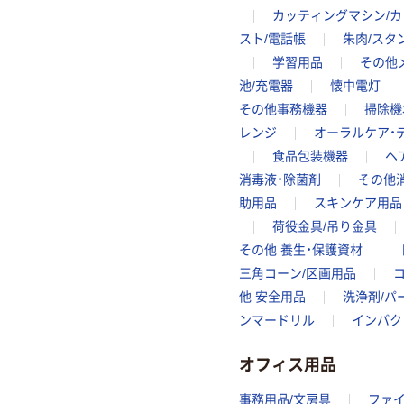
カッティングマシン/
スト/電話帳
朱肉/スタ
学習用品
その他
池/充電器
懐中電灯
その他事務機器
掃除機
レンジ
オーラルケア・
食品包装機器
ヘ
消毒液・除菌剤
その他消
助用品
スキンケア用品
荷役金具/吊り金具
その他 養生・保護資材
三角コーン/区画用品
他 安全用品
洗浄剤/パ
ンマードリル
インパク
オフィス用品
事務用品/文房具
ファ