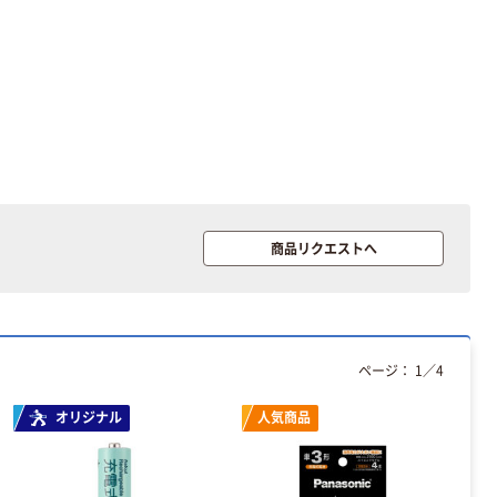
本気プライス
本気プライス
マックス MAX
マックス ホッ
タイムレコーダ
チキス HD-
ー 重ね打ち防止
10NX
機能付き
￥27,315~
￥346~
（税込）
（税込）
商品リクエストへ
本気プライス
人気商品
マックス ホッ
マックス MAX
チキス サクリ
ビーポップ 標準
フラット3
シート SL-S
￥664~
（税込）
ページ：
1
／
4
￥5,930~
（税込）
オリジナル
人気商品
本気プライス
マックス ホッ
人気商品
チキス HD-
マックス フラ
10D