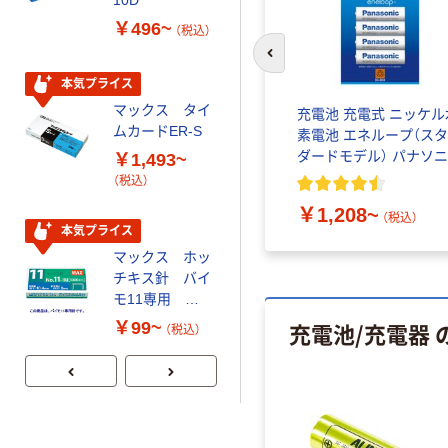
￥301~
（税込）
￥496~
（税込）
前のスライドへ
人気商品
本気プライス
マックス 軽あ
マックス タイ
けパンチスクー
り当番・
パナソニック 単1形～4
充電池 充電式 ニッケル
ムカードER-S
バ
チウム電
形充電式電池専用充電
素電池 エネループ（ス
器 BQ-CC25
ダードモデル） パナソ
￥1,493~
￥1,135~
1個（直送
ク
（税込）
（税込）
(
1
)
￥3,980
￥1,208~
（税込）
（税込）
本気プライス
本気プライス
マックス ホッ
マックス 収納
チキス針 バイ
型リムーバー
モ11専用
￥771~
（税込）
No.11-1M
充電池/充電器
￥99~
（税込）