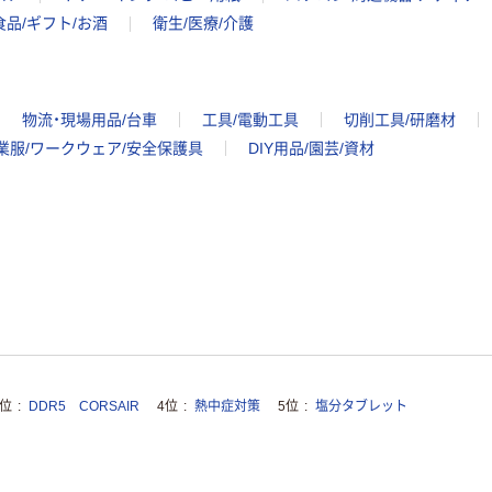
食品/ギフト/お酒
衛生/医療/介護
物流・現場用品/台車
工具/電動工具
切削工具/研磨材
業服/ワークウェア/安全保護具
DIY用品/園芸/資材
3位
DDR5 CORSAIR
4位
熱中症対策
5位
塩分タブレット