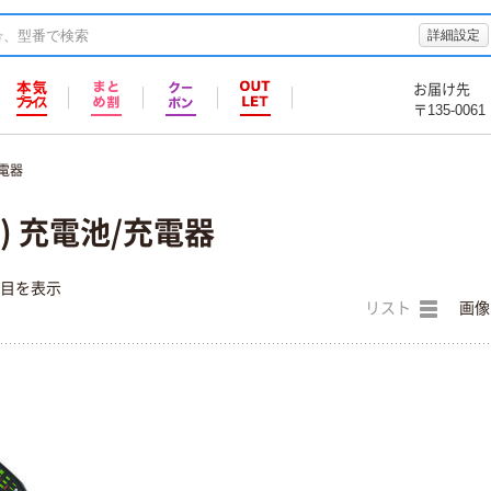
詳細設定
お届け先
〒135-0061
電器
) 充電池/充電器
件目を表示
リスト
画像