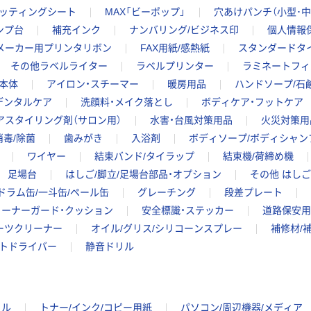
カッティングシート
MAX「ビーポップ」
穴あけパンチ（小型･中
ンプ台
補充インク
ナンバリング/ビジネス印
個人情報
メーカー用プリンタリボン
FAX用紙/感熱紙
スタンダードタ
その他ラベルライター
ラベルプリンター
ラミネートフィ
本体
アイロン・スチーマー
暖房用品
ハンドソープ/石
デンタルケア
洗顔料・メイク落とし
ボディケア・フットケア
アスタイリング剤（サロン用）
水害・台風対策用品
火災対策用
毒/除菌
歯みがき
入浴剤
ボディソープ/ボディシャン
ワイヤー
結束バンド/タイラップ
結束機/荷締め機
足場台
はしご/脚立/足場台部品・オプション
その他 はしご
ドラム缶/一斗缶/ペール缶
グレーチング
段差プレート
コーナーガード・クッション
安全標識・ステッカー
道路保安用
ーツクリーナー
オイル/グリス/シリコーンスプレー
補修材/
トドライバー
静音ドリル
イル
トナー/インク/コピー用紙
パソコン/周辺機器/メディア