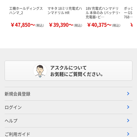
工機ホールディングス
マキタ 18ミリ充電式ハ
18V 充電式ハンマドリ
ボッシュ
ハンマ_2
ンマドリル HR
ル 本体のみ （バッテリ・
ー GSH5
充電器・ビ…
768…
￥47,850～
￥39,390～
￥40,375～
￥5
（税込）
（税込）
（税込）
アスクルについて
お気軽にご質問ください。
新規会員登録
ログイン
ヘルプ
ご利用ガイド