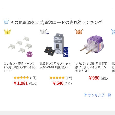
その他電源タップ/電源コードの売れ筋ランキング
コンセント安全キャップ
電源タップ用マグネット
ナカバヤシ 海外用電源変
電
（2P用・50個入・ホワイト）
WXP-MG01 1箱(2個入)
換プラグ Cタイプ Wコン
え
TAP…
セント M…
直
￥980
(
1件
)
(
1件
)
（税込）
￥1,981
￥540
（税込）
（税込）
ランキング一覧