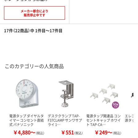
メーカー都合により
販売停止中です
17件（22商品）中 1件目～17件目
このカテゴリーの人気商品
電源タップ ダイヤルタ
デスククランプ TAP-
電源タップ関連品 コン
エレコム
イマー コンセント直結
F37CLAMP サンワサプ
セントキャップ ホワイ
源タップ 
式 パナソニック
ライ 1…
ト TAP-CA…
￥4,880～
￥551
￥249～
￥
（税込）
（税込）
（税込）