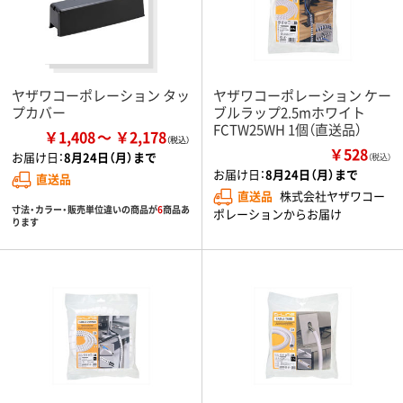
ヤザワコーポレーション タッ
ヤザワコーポレーション ケー
プカバー
ブルラップ2.5mホワイト
FCTW25WH 1個（直送品）
￥1,408
￥2,178
￥528
お届け日：
8月24日（月）まで
（税込）
お届け日：
8月24日（月）まで
直送品
直送品
株式会社ヤザワコー
寸法・カラー・販売単位違いの商品が
6
商品あ
ポレーションからお届け
ります