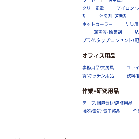
ライト
懐中電灯
タリー家電
アイロン・
剤
消臭剤・芳香剤
ホットカーラー
防災用
消毒液・除菌剤
結
プラグ/タップ/コンセント（
オフィス用品
事務用品/文房具
ファ
貨/キッチン用品
飲料/
作業・研究用品
テープ/梱包資材/店舗用品
機器/電気・電子部品
作