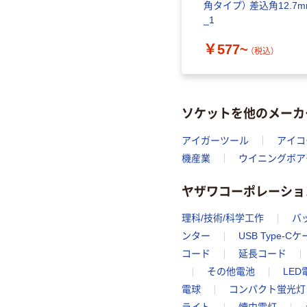
セット
ケットレンチ用ソケット
角タイプ） 差込角12.7m
差込角19.0mm S
_1
￥1,427~
￥577~
（税込）
（税込）
ソケットを他のメーカ
アイガーツール
アイコ
機産業
ウイニングボア
ヤザワコーポレーショ
理科/技術/科学工作
バ
ンター
USB Type-C
コード
延長コード
その他電池
LED
電球
コンパクト蛍光灯