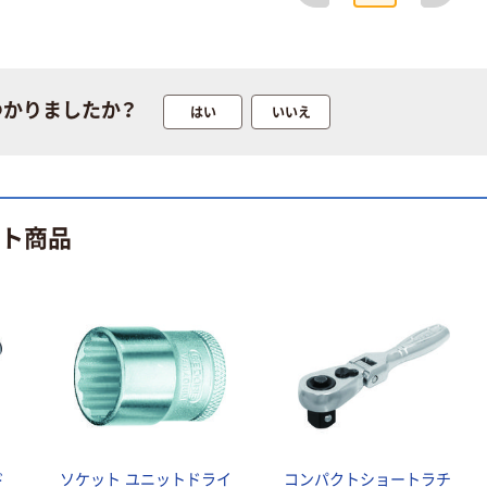
耐トラ付延長コ
防雨型延長コー
ード 1個口
ド1個口 ブラッ
Y021 ヤザワコ
ク H7RP ヤザワ
つかりましたか？
ーポレーション
コーポレーショ
はい
いいえ
￥961~
￥2,288~
（税込）
ン
（税込）
ヤザワコーポレ
ーション エアコ
人気商品
ンリモコン
ヤザワコーポレ
ット商品
RC25W 1個
ーション HDMI
￥1,320
（税込）
ーVGA変換アダ
プタ
カゴへ
￥2,140
（税込）
YHDMIVGAADP
T 1個
カゴへ
人気商品
ヤザワコーポレ
ヤザワコーポレ
ーション トリプ
ーション FLR直
ルタップ3個口
管蛍光灯
ホワイト
￥186
（税込）
ド
ソケット ユニットドライ
コンパクトショートラチ
Y02ELPT300W
￥880~
（税込）