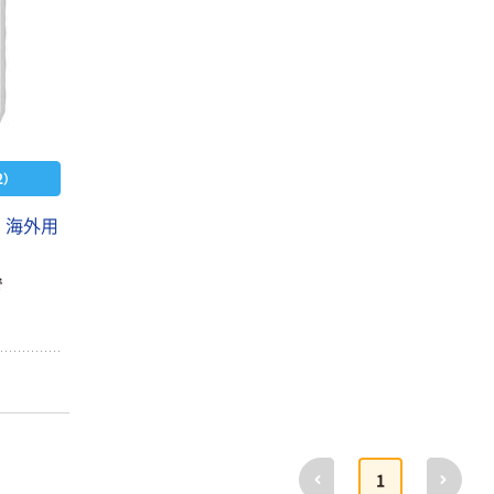
）
 海外用
で
前へ
次へ
1