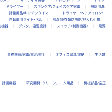
カメラ
オーディオ機器
テレビ/レコーダー
トイレ
ドライヤー
スキンケア/フェイスケア家電
掃除用洗
計量用品/キッチンタイマー
ドライヤー/ヘアアイロン/
自転車用ライト・ベル
除湿剤/衣類防虫剤/押入れ小物
測機器
デジタル温湿度計
スイッチ（制御機器）
電源
事務機器/家電/電池/照明
オフィス家具/収納
生活雑
計測機器
研究開発・クリーンルーム用品
機械部品/空圧