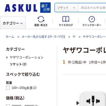
ソケット
カテゴリー
履歴・再注文
マイカタログ
クイックオーダー
ホーム
メーカー名から探す-【ヤ・ラ・ワ行】
ヤ
ヤザワコーポレー
ヤザワコーポレー
カテゴリー
ヤザワコーポレーション
1
件（2商品）中
1件目〜1
ソケット（2）
スペックで絞り込む
質量
100～200g未満（2）
価格（税込）