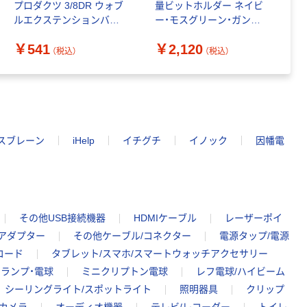
プロダクツ 3/8DR ウォブ
量ビットホルダー ネイビ
角
ルエクステンションバー
ー・モスグリーン・ガンメ
￥
75mm 2002000024985 1
タ・レッド・マットブラッ
￥541
￥2,120
本 253-4760（直送品）
#330327 1組(5個入)
（税込）
（税込）
スブレーン
iHelp
イチグチ
イノック
因幡電
その他USB接続機器
HDMIケーブル
レーザーポイ
/アダプター
その他ケーブル/コネクター
電源タップ/電源
コード
タブレット/スマホ/スマートウォッチアクセサリー
ランプ・電球
ミニクリプトン電球
レフ電球/ハイビーム
シーリングライト/スポットライト
照明器具
クリップ