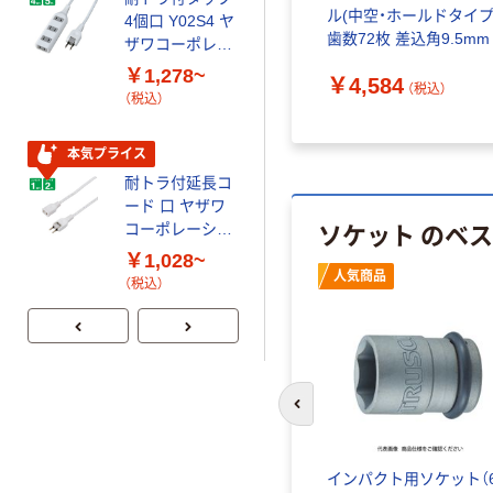
ル(中空・ホールドタイプ
4個口 Y02S4 ヤ
カゴへ
歯数72枚 差込角9.5mm
ザワコーポレー
長200mm RH3HW 1個
ション
￥1,278~
￥4,584
494-3368（直送品）
ハンドメガホン
（税込）
（税込）
5W
Y01HMN05WH
本気プライス
ヤザワコーポレ
￥1,600
（税込）
ーション
耐トラ付延長コ
ード 口 ヤザワ
カゴへ
ソケット のベ
コーポレーショ
ン
￥1,028~
ヤザワコーポレ
人気商品
（税込）
ーション 耐トラ
付延長コード
￥1,036~
（税込）
前のスライドへ
Y ソケッ
トップ工業（TOP） TOP ソ
インパクト用ソケット（