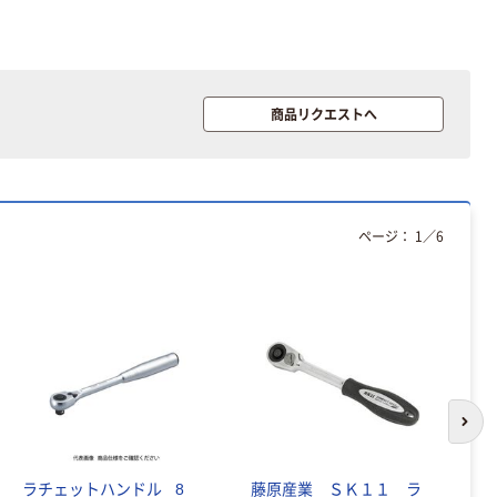
グロー球 口金
人気商品
P21 ヤザワコー
ヤザワコーポレ
ポレーション
ーション
商品リクエストへ
￥142~
（YAZAWA） ハロ
（税込）
ゲン電球形 LED
￥1,350~
電球 電球色
（税込）
ヤザワコーポレ
ページ：
1
／
6
ーション 延長コ
ード 2P式/
口/10m トラッ
￥2,988~
キング防止機能/
（税込）
スイングプラグ
L型プラグアダ
プター（横）
Y02SA01 ヤザ
次の
ワコーポレーシ
￥280~
（税込）
ョン
ラチェットハンドル _8
藤原産業 ＳＫ１１ ラ
T