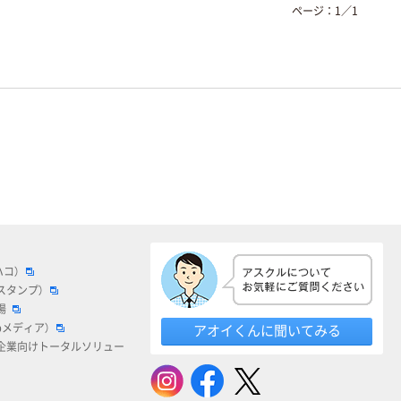
ページ：
1
／
1
ハコ）
スタンプ）
場
bメディア）
アオイくんに聞いてみる
企業向けトータルソリュー