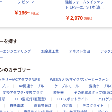
m
ーツ ピン _2
強軸フォームタイソケッ
ト EFSー21TS 1本（直送
￥166~
品）
（税込）
￥2,970
（税込）
ーを探す
ーエンジニアリング
旭金属工業
アネスト岩田
アック
ー
ンのカテゴリー
ッテリー/ACアダプタ/UPS
WEBカメラ/マイク/スピーカーフォン
ケーブル
AV関連ケーブル
ケーブルモール
変換ケーブル
変換アダプタ・変換プラグ
変圧器
その他電源タップ/電源
電球
LED蛍光灯（直管型）
LEDスポットライト
ハロゲン
白熱電球
直管蛍光灯
点灯管
デスクライト