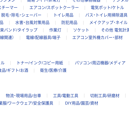
ランタン
簡易ライト/非常灯
その他事務機器
デジタル
スチーマー
エアコン/スポットクーラー
電気ポット/ケトル
脱毛・除毛・シェーバー
トイレ用品
バス・トイレ用掃除道具
品
水害・台風対策用品
防犯用品
メイクアップ・ネイル
束バンド/タイラップ
作業灯
ソケット
その他 電気計
配線関連）
電線/配線器具/端子
エアコン室外機カバー・部材
イル
トナー/インク/コピー用紙
パソコン/周辺機器/メディア
食品/ギフト/お酒
衛生/医療/介護
物流・現場用品/台車
工具/電動工具
切削工具/研磨材
業服/ワークウェア/安全保護具
DIY用品/園芸/資材