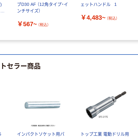
)
ブD30 AF （12角タイプ・イ
ェットハンドル _1
H 1個
カゴへ
 全
ンチサイズ）
テーブルタップ
￥4,483~
（税込）
3個口 ホワイト
￥567~
（税込）
人気商品
HSL3 ヤザワコ
ーポレーション
レーザーポイン
￥642~
（税込）
ター LPB24 ヤ
ザワコーポレー
ヤザワコーポレ
ション
￥1,877~
ーション HDMI
（税込）
ストセラー商品
ーVGA変換ケー
ブル1.0m
￥2,140
（税込）
YHDMIVGACAB
人気商品
1 1個
調光機能付7W
カゴへ
白色LEDスタン
ドライト ヤザワ
コーポレーショ
￥3,261~
ン
（税込）
6
インパクトソケット用パ
トップ工業 電動ドリル用