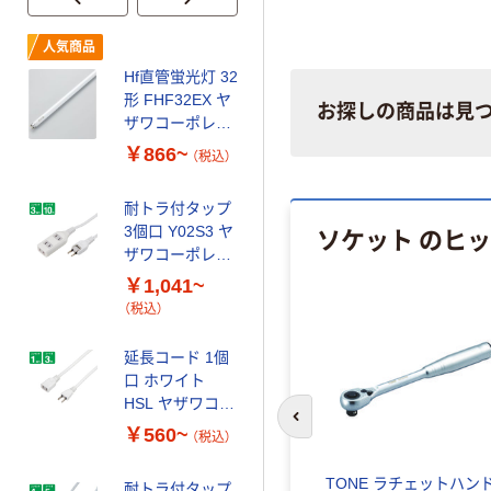
人気商品
人気商品
Hf直管蛍光灯 32
インナーイヤー
形 FHF32EX ヤ
型 イヤーパッド
お探しの商品は見
ザワコーポレー
6個入り ヤザワ
ション
コーポレーショ
￥866~
￥115~
（税込）
（税込）
ン
耐トラ付タップ
デジタル温湿度
ソケット のヒ
3個口 Y02S3 ヤ
計 DO01 ヤザワ
ザワコーポレー
コーポレーショ
ション
ン
￥1,041~
￥1,055~
（税込）
（税込）
延長コード 1個
人気商品
口 ホワイト
ヤザワコーポレ
HSL ヤザワコー
ーション コンセ
ポレーション
前のスライドへ
￥560~
ントキャップ 10
（税込）
個入り KC8 1個
￥174
（税込）
TONE ラチェットハン
耐トラ付タップ