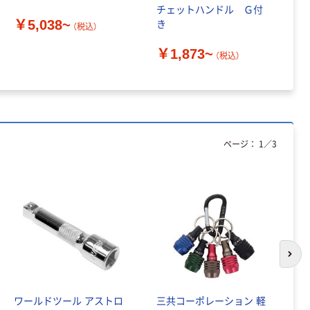
チェットハンドル Ｇ付
ン
本気プライス
￥5,038~
き
ｍ
（税込）
カナル型片耳イ
M
ヤホン ステレオ
￥1,873~
￥
（税込）
プラグ コード長
TMS ヤザワコー
￥340~
（税込）
ポレーション
人気商品
ヤザワコーポレ
ページ：
1
／
3
ーション コーナ
ータップ
Y02ELPC300W
￥223
（税込）
H 1個
カゴへ
次の
ワールドツール アストロ
三共コーポレーション 軽
ソ