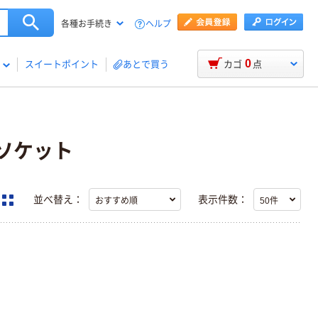
ヘルプ
各種お手続き
0
スイートポイント
あとで買う
カゴ
点
) ソケット
並べ替え：
表示件数：