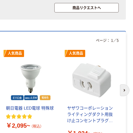
芯あり FSC認
本気プライス
商品リクエストへ
証
アスクル トイ
レのおそうじシ
ート 大王製紙
共同企画 トイ
￥330~
（税込）
レクリーナー
ページ：
1
／
5
トイレシート
オリジナル
本気プライス
人気商品
人気商品
アスクル フラッ
トファイル エコ
ノミータイプ
A4タテ(コクヨ
￥115~
（税込）
製造）
次の
朝日電器 LED電球 特殊球
ヤザワコーポレーション
オ
ライティングダクト用抜
ゲ
け止コンセントプラグ
4.
￥2,095~
SF6013
E1
（税込）