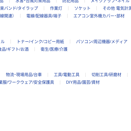
品
水害・台風対策用品
防犯用品
メイクアップ・ネイル
束バンド/タイラップ
作業灯
ソケット
その他 電気計
配線関連）
電線/配線器具/端子
エアコン室外機カバー・部材
イル
トナー/インク/コピー用紙
パソコン/周辺機器/メディア
食品/ギフト/お酒
衛生/医療/介護
物流・現場用品/台車
工具/電動工具
切削工具/研磨材
業服/ワークウェア/安全保護具
DIY用品/園芸/資材