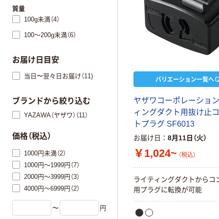
質量
100g未満（4）
100～200g未満（6）
お届け日目安
当日〜翌々日お届け（11)
バリエーション一覧へ（2
ヤザワコーポレーション
ブランドから絞り込む
ィングダクト用抜け止
YAZAWA（ヤザワ）（11）
トプラグ SF6013
価格（税込）
お届け日
8月11日（火）
￥1,024~
1000円未満（2）
（税込）
1000円～1999円（7）
2000円～3999円（3）
ライティングダクトからコ
4000円～6999円（2）
用プラグに転換が可能
〜
円