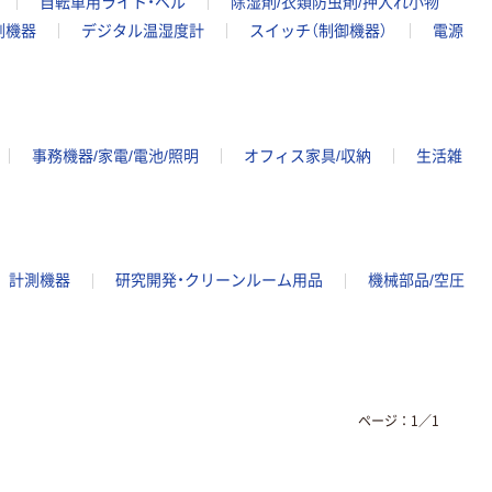
自転車用ライト・ベル
除湿剤/衣類防虫剤/押入れ小物
測機器
デジタル温湿度計
スイッチ（制御機器）
電源
事務機器/家電/電池/照明
オフィス家具/収納
生活雑
計測機器
研究開発・クリーンルーム用品
機械部品/空圧
ページ：
1
／
1