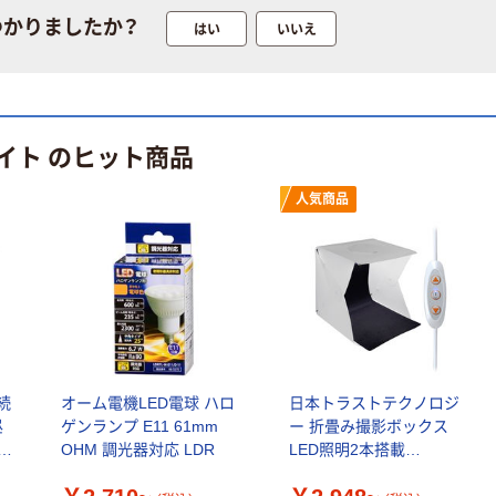
ルオリジナル
つかりましたか？
はい
いいえ
オリジナル
本気プライス
アスクルオリジ
ニチバン セロテ
ナル ラミネー
ープ 大巻
トフィルム A4
￥124~
（税込）
イト のヒット商品
サイズ
￥458~
（税込）
100μ（ミクロン）
人気商品
本気プライス
本気プライス
大塚製薬工場
ペーパータオル
経口補水液 オー
中判 再生紙
エスワン（OS-1）
100％ 200枚
￥159~
（税込）
FSC認証 シング
￥149~
（税込）
ル 大王製紙共同
企画 オリジナル
続
オーム電機LED電球 ハロ
日本トラストテクノロジ
昼
ゲンランプ E11 61mm
ー 折畳み撮影ボックス
光
OHM 調光器対応 LDR
LED照明2本搭載
FLPHOTOB