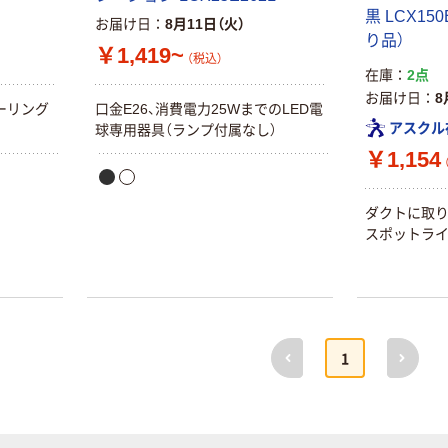
黒 LCX15
お届け日
8月11日（火）
り品）
本気プライス
オリジナル
￥1,419~
（税込）
【ガムテープ】ア
アスクル 「現場
在庫
2点
スクル 現場のチ
のチカラ」 養生
お届け日
8
ーリング
口金E26、消費電力25WまでのLED電
カラ 厚さ
テープ
アスクル
球専用器具（ランプ付属なし）
0.22mm 布テー
￥145~
￥358~
（税込）
（税込）
プ
￥1,154
本気プライス
オリジナル
ダクトに取り
トイレットペー
サントリー 伊右
スポットラ
パー ダブル60
衛門 「お茶、どう
ｍ 再生紙
ぞ。」 緑茶
100% 6ロール
￥460~
￥528~
（税込）
（税込）
リサイクル100
芯あり FSC認
前へ
次へ
証
オリジナル
オリジナル
1
乾電池 単4
アスクル プラス
形 アルカリ乾
チックグローブ
電池 北欧パッ
粉なし（パウダ
ケージ アスク
ーフリー）
￥140~
￥398~
（税込）
（税込）