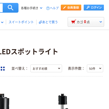
ヘルプ
各種お手続き
0
スイートポイント
あとで買う
カゴ
点
) LEDスポットライト
並べ替え：
表示件数：