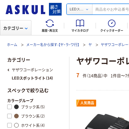
...
LEDス
カテゴリー
履歴・再注文
マイカタログ
クイックオーダー
ホーム
メーカー名から探す-【ヤ・ラ・ワ行】
ヤ
ヤザワコーポレー
ヤザワコーポレー
カテゴリー
ヤザワコーポレーション
7
件（14商品）中
1件目〜7
LEDスポットライト（14）
スペックで絞り込む
カラーグループ
人気商品
ブラック系（5）
ブラウン系（2）
ホワイト系（4）