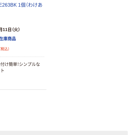
0E263BK 1個（わけあ
本気プライス
本気プライス
アスクル はたら
キングジム テプ
く ふせん 付箋
ラ TEPRA
月11日（火）
75×25mm
PRO【純正】テー
在庫商品
プ 白ラベル
￥377~
￥914~
（税込）
（税込）
12mm幅 （黒文
（税込）
字）
富士フイルム
富士フイルム チ
instax mini13
ェキ専用フィル
付け簡単！シンプルな
INS MINI 13
ム INSTAX MINI
イト
WW2
￥12,100~
￥1,580~
（税込）
（税込）
本気プライス
本気プライス
アスクル セロハ
トイレットペー
ンテープ
パー シングル
120ｍ 再生紙
￥216~
（税込）
100% 6ロール
￥470~
（税込）
リサイクル100