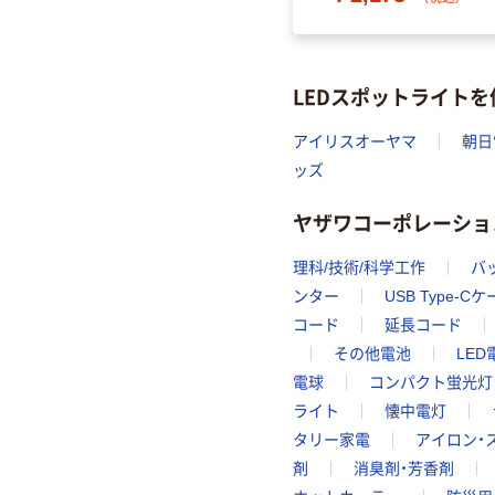
LEDスポットライト
アイリスオーヤマ
朝日
ッズ
ヤザワコーポレーショ
理科/技術/科学工作
バ
ンター
USB Type-C
コード
延長コード
その他電池
LED
電球
コンパクト蛍光灯
ライト
懐中電灯
タリー家電
アイロン・
剤
消臭剤・芳香剤