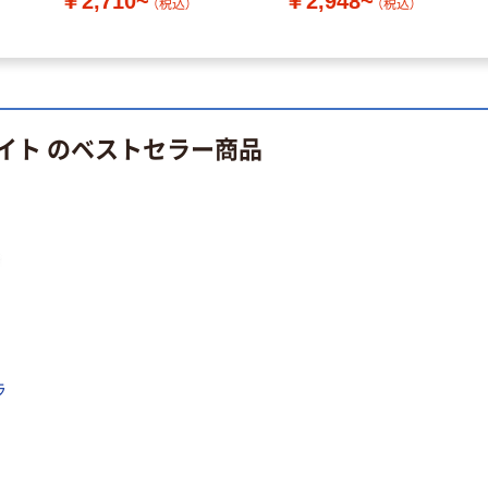
￥2,710~
￥2,948~
（税込）
（税込）
ライト のベストセラー商品
ラ