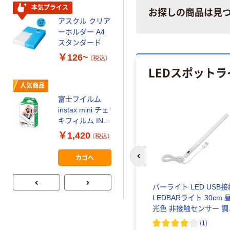
コンパクト ビ
本気プライス
お探しの商品は見
ビッド PEFC認
アスクル クリア
証
オリジナル
ーホルダー A4
コピー用紙 マ
スタンダード
ルチペーパー
￥126~
（税込）
スーパーエコノ
LEDスポットラ
ミー+
￥149~
（税込）
人気商品
富士フイルム
本気プライス
instax mini チェ
アスクル はたら
キフィルム INS
く ふせん
MINI JP1 1パッ
￥1,420
（税込）
50×15mm
ク（10枚入り）
￥386~
（税込）
カゴへ
前のスライドへ
バーライト LED USB接
LEDBARライト 30cm 
光色 非接触センサー 調
LEDBARS30-WH 1個
(
1
)