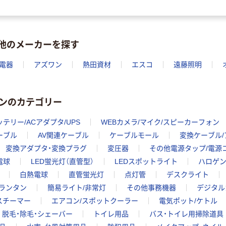
を他のメーカーを探す
電器
アズワン
熱田資材
エスコ
遠藤照明
ンのカテゴリー
ッテリー/ACアダプタ/UPS
WEBカメラ/マイク/スピーカーフォン
ケーブル
AV関連ケーブル
ケーブルモール
変換ケーブル
変換アダプタ・変換プラグ
変圧器
その他電源タップ/電源
電球
LED蛍光灯（直管型）
LEDスポットライト
ハロゲン
白熱電球
直管蛍光灯
点灯管
デスクライト
ランタン
簡易ライト/非常灯
その他事務機器
デジタル
スチーマー
エアコン/スポットクーラー
電気ポット/ケトル
脱毛・除毛・シェーバー
トイレ用品
バス・トイレ用掃除道具