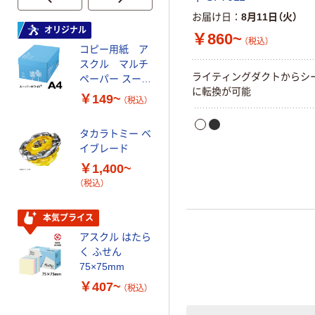
お届け日
8月11日（火）
オリジナル
オリジナル
￥860~
（税込）
コピー用紙 ア
ゴミ袋 エコノミ
スクル マルチ
ータイプ 乳白半
ライティングダクトからシ
ペーパー スーパ
透明 高密度タイ
に転換が可能
ーホワイト+
プ 詰替用 バイ
￥149~
￥616~
（税込）
（税込）
オマス素材10％
配合
タカラトミー ベ
オリジナル
イブレード
乾電池 単3
￥1,400~
形 アルカリ乾
（税込）
電池 北欧パッ
ケージ アスク
￥140~
（税込）
ルオリジナル
本気プライス
アスクル はたら
本気プライス
く ふせん
ティッシュペー
75×75mm
パー ボックス
￥407~
（税込）
150組 5箱入 ア
スクル スマート
￥328~
（税込）