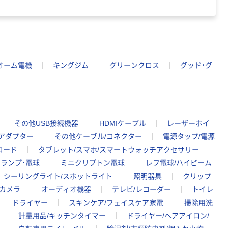
オーム電機
キングジム
グリーンクロス
グッド・グ
その他USB接続機器
HDMIケーブル
レーザーポイ
/アダプター
その他ケーブル/コネクター
電源タップ/電源
コード
タブレット/スマホ/スマートウォッチアクセサリー
ランプ・電球
ミニクリプトン電球
レフ電球/ハイビーム
シーリングライト/スポットライト
照明器具
クリップ
カメラ
オーディオ機器
テレビ/レコーダー
トイレ
ドライヤー
スキンケア/フェイスケア家電
掃除用洗
計量用品/キッチンタイマー
ドライヤー/ヘアアイロン/