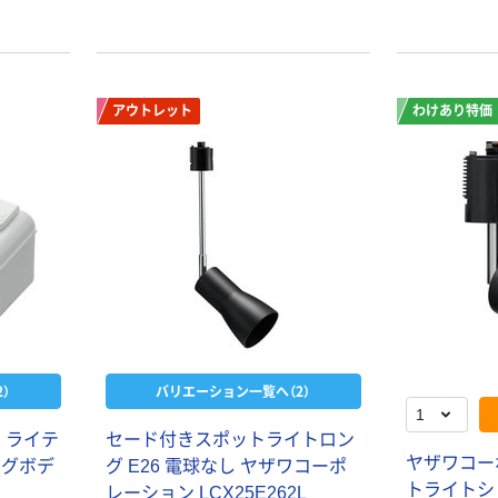
アウトレット
わけあり特価
）
バリエーション一覧へ（2）
 ライテ
セード付きスポットライトロン
ヤザワコー
ングボデ
グ E26 電球なし ヤザワコーポ
トライトシ
レーション LCX25E262L