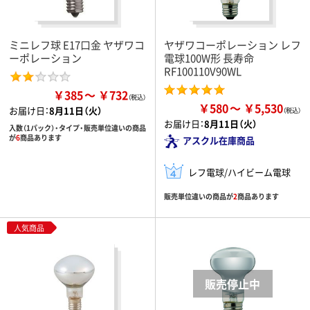
ミニレフ球 E17口金 ヤザワコ
ヤザワコーポレーション レフ
ーポレーション
電球100W形 長寿命
RF100110V90WL
￥385
￥732
￥580
￥5,530
お届け日：
8月11日（火）
お届け日：
8月11日（火）
入数（1パック）・タイプ・販売単位違いの商品
が
6
商品あります
アスクル在庫商品
レフ電球/ハイビーム電球
販売単位違いの商品が
2
商品あります
人気商品