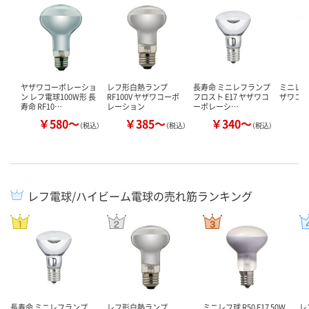
ヤザワコーポレーショ
レフ形白熱ランプ
長寿命 ミニレフランプ
ミニレフ球
ン レフ電球100W形 長
RF100V ヤザワコーポ
フロスト E17 ヤザワコ
ザワコ
寿命 RF10…
レーション
ーポレーシ…
￥580～
￥385～
￥340～
￥
（税込）
（税込）
（税込）
レフ電球/ハイビーム電球の売れ筋ランキング
長寿命 ミニレフランプ
レフ形白熱ランプ
ミニレフ球 R50 E17 50W
レ