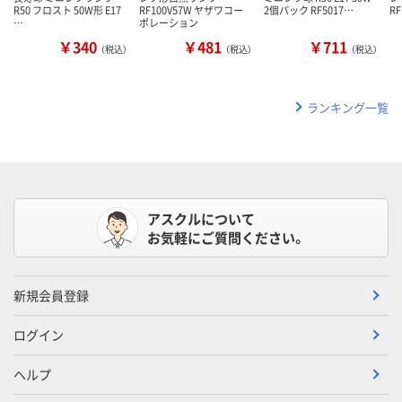
R50 フロスト 50W形 E17
RF100V57W ヤザワコー
2個パック RF5017…
R
…
ポレーション
￥340
￥481
￥711
（税込）
（税込）
（税込）
ランキング一覧
アスクルについて
お気軽にご質問ください。
新規会員登録
ログイン
ヘルプ