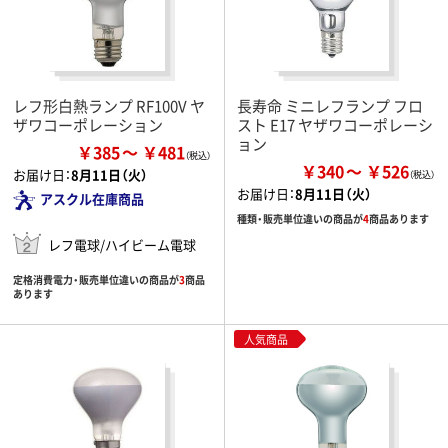
レフ形白熱ランプ RF100V ヤ
長寿命 ミニレフランプ フロ
ザワコーポレーション
スト E17 ヤザワコーポレーシ
ョン
￥385
￥481
￥340
￥526
お届け日：
8月11日（火）
お届け日：
8月11日（火）
アスクル在庫商品
種類・販売単位違いの商品が
4
商品あります
レフ電球/ハイビーム電球
定格消費電力・販売単位違いの商品が
3
商品
あります
人気商品