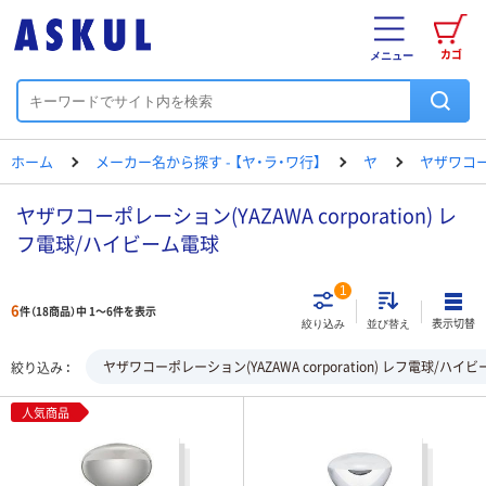
カゴ
メニュー
ホーム
メーカー名から探す - 【ヤ・ラ・ワ行】
ヤ
ヤザワコ
ヤザワコーポレーション(YAZAWA corporation) レ
フ電球/ハイビーム電球
1
6
件（18商品）中 1～6件を表示
表示切替
絞り込み
並び替え
ヤザワコーポレーション(YAZAWA corporation) レフ電球/ハイ
絞り込み
人気商品