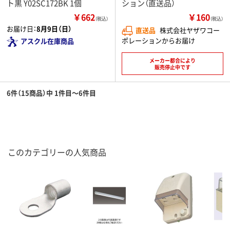
ト黒 Y02SC172BK 1個
ション（直送品）
￥662
￥160
（税込）
（税込）
お届け日：
8月9日（日）
直送品
株式会社ヤザワコー
ポレーションからお届け
アスクル在庫商品
メーカー都合により
販売停止中です
6件（15商品）中 1件目～6件目
このカテゴリーの人気商品