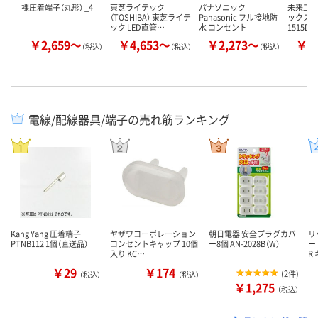
裸圧着端子（丸形） _4
東芝ライテック
パナソニック
未来工業
（TOSHIBA） 東芝ライテ
Panasonic フル接地防
ックス（深
ック LED直管…
水 コンセント
1515D
￥2,659～
￥4,653～
￥2,273～
￥5
（税込）
（税込）
（税込）
電線/配線器具/端子の売れ筋ランキング
Kang Yang 圧着端子
ヤザワコーポレーション
朝日電器 安全プラグカバ
リ
PTNB112 1個（直送品）
コンセントキャップ 10個
ー8個 AN-2028B（W）
ー
入り KC…
R
￥29
￥174
(
2件
)
（税込）
（税込）
￥1,275
（税込）