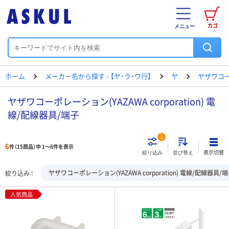
カゴ
メニュー
ホーム
メーカー名から探す - 【ヤ・ラ・ワ行】
ヤ
ヤザワコ
ヤザワコーポレーション(YAZAWA corporation) 電
線/配線器具/端子
1
6
件（15商品）中 1～6件を表示
表示切替
絞り込み
並び替え
ヤザワコーポレーション(YAZAWA corporation) 電線/配線器具/
絞り込み
人気商品