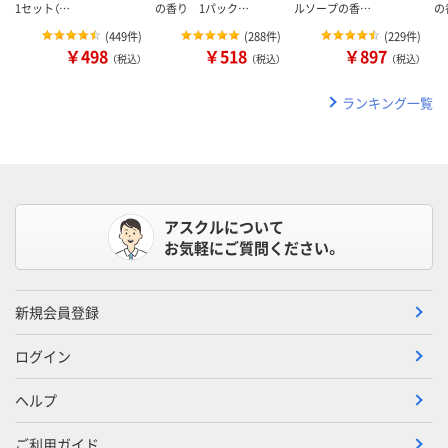
1セット（…
の香り 1パック…
ルソープの香…
の
(
449件
)
(
288件
)
(
229件
)
￥498
￥518
￥897
（税込）
（税込）
（税込）
ランキング一覧
アスクルについて
お気軽にご質問ください。
新規会員登録
ログイン
ヘルプ
ご利用ガイド