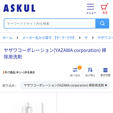
カゴ
メニュー
ホーム
メーカー名から探す - 【ヤ・ラ・ワ行】
ヤ
ヤザワコ
ヤザワコーポレーション(YAZAWA corporation) 掃
除用洗剤
1
1
件（7商品）中 1～1件を表示
表示切替
絞り込み
並び替え
ヤザワコーポレーション(YAZAWA corporation) 掃除用洗剤
絞り込み