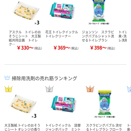
アスクル トイレのお
花王 トイレクイックル
ジョンソン スクラビ
トイレ
そうじシート 大王製
トイレクリーナー
ングバブルシャット流
臭・洗浄
紙共同企画 トイレ
せるトイレブラシ
レ洗剤
ク…
￥330～
￥369～
￥398～
￥
（税込）
（税込）
（税込）
掃除用洗剤の売れ筋ランキング
大王製紙 トイレのおそう
トイレクイックル 詰替
スクラビングバブル 流せ
ト
じシート オレンジの香り
ジャンボパック ミント
るトイレブラシ フローラ
臭