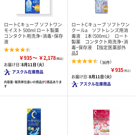
ロートCキューブ ソフトワン
ロートCキューブ ソフトワン
モイスト 500ml ロート製薬
クールa ソフトレンズ用消
コンタクト用洗浄・消毒・保存
毒液 1本（500mL） ロート
液
製薬 コンタクト用洗浄・消
毒・保存液 【指定医薬部外
品】
￥935
￥2,178
（
）
36件
お届け日：
8月11日（火）
￥935
（税込）
アスクル在庫商品
お届け日：
8月11日（火）
内容量・販売単位違いの商品が
2
商品ありま
アスクル在庫商品
す