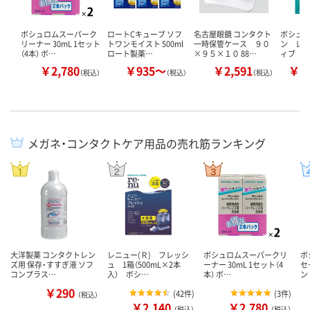
ボシュロムスーパーク
ロートCキューブ ソフ
名古屋眼鏡 コンタクト
ボシュロ
リーナー 30mL 1セット
トワンモイスト 500ml
一時保管ケース ９０
ン レ
（4本） ボ…
ロート製薬…
×９５×１０ 88…
ィブ
￥2,780
￥935～
￥2,591
￥1
（税込）
（税込）
（税込）
メガネ・コンタクトケア用品の売れ筋ランキング
大洋製薬 コンタクトレン
レニュー(Ｒ) フレッシ
ボシュロムスーパークリ
ボ
ズ用 保存・すすぎ液 ソフ
ュ 1箱（500mL×2本
ーナー 30mL 1セット（4
セ
コンプラス…
入） ボシ…
本） ボ…
ン
￥290
(
42件
)
(
3件
)
（税込）
￥2,140
￥2,780
（税込）
（税込）