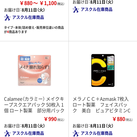
お届け日：
8月11日（火）
￥880
￥1,100
アスクル在庫商品
お届け日：
8月11日（火）
アスクル在庫商品
タイプ・本体/詰め替え・販売単位違いの商品
が
4
商品あります
Calamee（カラミー） メイクキ
メラノＣＣ＋Azmask 7枚入
ープスクエアパック 50枚入 1
ロート製薬 フェイスパッ
個 ロート製薬 部分用パック
ク 美白 ピュアビタミンC
￥990
￥880
（税込）
（税込）
お届け日：
8月11日（火）
お届け日：
8月11日（火）
アスクル在庫商品
アスクル在庫商品