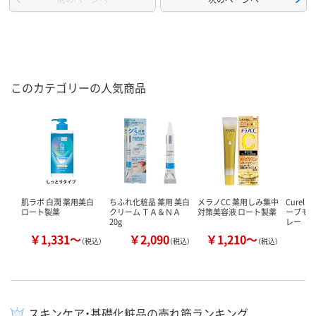
このカテゴリーの人気商品
肌ラボ 白潤 薬用美白
ちふれ化粧品 薬用 美白
メラノCC 薬用しみ集中
Curel
ロート製薬
クリーム ＴＡ＆ＮＡ
対策美容液 ロート製薬
ープモ
20g
レー
￥1,331～
￥2,090
￥1,210～
￥
（税込）
（税込）
（税込）
スキンケア・基礎化粧品の売れ筋ランキング