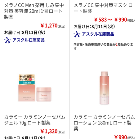
メラノCC Men 薬用 しみ集中
メラノCC 集中対策マスク ロ
対策 美容液 20ml 1個 ロート
ート製薬
製薬
￥583
￥990
￥1,270
お届け日：
8月11日（火）
（税込）
お届け日：
8月11日（火）
アスクル在庫商品
アスクル在庫商品
内容量・販売単位違いの商品が
2
商品ありま
す
カラミー カラミンノーセバム
カラミー カラミンノーセバム
ジェル 70g ロート製薬
ローション 180mL ロート製
薬
￥1,320
（税込）
￥990
お届け日：
8月11日（火）
（税込）