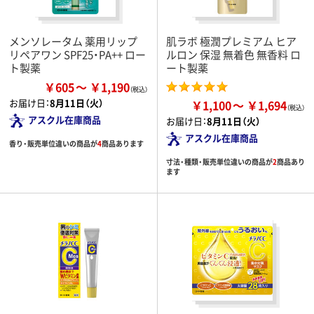
メンソレータム 薬用リップ
肌ラボ 極潤プレミアム ヒア
リペアワン SPF25・PA++ ロー
ルロン 保湿 無着色 無香料 ロ
ト製薬
ート製薬
￥605
￥1,190
お届け日：
8月11日（火）
￥1,100
￥1,694
アスクル在庫商品
お届け日：
8月11日（火）
アスクル在庫商品
香り・販売単位違いの商品が
4
商品あります
寸法・種類・販売単位違いの商品が
2
商品あり
ます