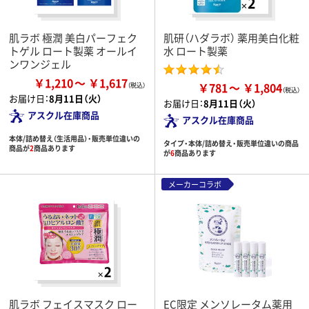
肌ラボ 極潤 美白パーフェク
肌研（ハダラボ） 薬用美白化粧
トゲル ロート製薬 オールイ
水 ロート製薬
ンワンジェル
￥1,210
￥1,617
￥781
￥1,804
お届け日：
8月11日（火）
お届け日：
8月11日（火）
アスクル在庫商品
アスクル在庫商品
本体/詰め替え（生活用品）・販売単位違いの
タイプ・本体/詰め替え・販売単位違いの商品
商品が
2
商品あります
が
6
商品あります
メーカーコラボ
肌ラボ フェイスマスク ロー
EC限定 メンソレータム薬用