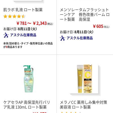
肌ラボ 乳液 ロート製薬
メンソレータムフラッシュト
ーンケア 唇色改善バーム ロ
ート製薬 高保湿
￥781
￥2,343
￥605
（税込）
お届け日：
8月11日（火）
お届け日：
8月11日（火）
アスクル在庫商品
アスクル在庫商品
本体/詰め替え・タイプ・販売単位違いの商品
が
9
商品あります
ケアセラAP 高保湿先行バリ
メラノCC 薬用しみ集中対策
ア乳液 130mL ロート製薬
美容液 ロート製薬