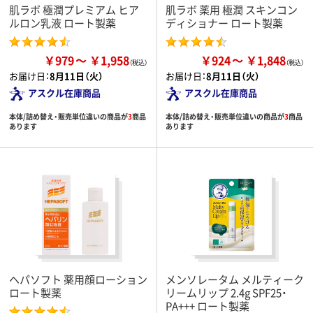
肌ラボ 極潤プレミアム ヒア
肌ラボ 薬用 極潤 スキンコン
ルロン乳液 ロート製薬
ディショナー ロート製薬
￥979
￥1,958
￥924
￥1,848
お届け日：
8月11日（火）
お届け日：
8月11日（火）
アスクル在庫商品
アスクル在庫商品
本体/詰め替え・販売単位違いの商品が
3
商品
本体/詰め替え・販売単位違いの商品が
3
商品
あります
あります
ヘパソフト 薬用顔ローション
メンソレータム メルティーク
ロート製薬
リームリップ 2.4g SPF25・
PA+++ ロート製薬