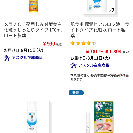
メラノＣＣ薬用しみ対策美白
肌ラボ 極潤ヒアルロン液 ラ
化粧水しっとりタイプ 170ml
イトタイプ 化粧水 ロート製
ロート製薬
薬
￥990
（税込）
お届け日：
8月11日（火）
￥781
￥1,804
アスクル在庫商品
お届け日：
8月11日（火）
アスクル在庫商品
本体/詰め替え・販売単位違いの商品が
4
商品
あります
新着