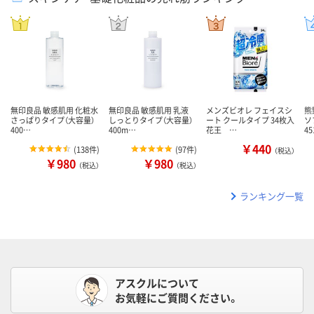
無印良品 敏感肌用 化粧水
無印良品 敏感肌用 乳液
メンズビオレ フェイスシ
熊
さっぱりタイプ（大容量）
しっとりタイプ（大容量）
ート クールタイプ 34枚入
ソ
400…
400m…
花王 …
45
￥440
(
138件
)
(
97件
)
（税込）
￥980
￥980
（税込）
（税込）
ランキング一覧
アスクルについて
お気軽にご質問ください。