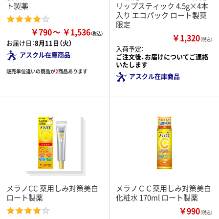
ト製薬
リップスティック 4.5g×4本
入り エコパック ロート製薬
限定
￥790
￥1,536
￥1,320
（税込）
お届け日：
8月11日（火）
入荷予定：
アスクル在庫商品
ご注文後、お届けについてご連絡
いたします
販売単位違いの商品が
2
商品あります
アスクル在庫商品
メラノCC 薬用しみ対策美白
メラノＣＣ薬用しみ対策美白
ロート製薬
化粧水 170ml ロート製薬
￥990
（税込）