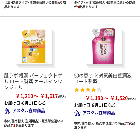
寸法・商品タイプ・販売単位違いの商品が
3
商
タイプ・本体/詰め替え・販売単位違いの商品
品あります
が
9
商品あります
肌ラボ 極潤 パーフェクトゲ
50の恵 シミ対策美白養潤液
ル ロート製薬 オールインワ
ロート製薬
ンジェル
￥1,210
￥1,617
￥1,180
￥1,520
お届け日：
8月11日（火）
お届け日：
8月11日（火）
アスクル在庫商品
アスクル在庫商品
本体/詰め替え（生活用品）・販売単位違いの
本体/詰め替え・販売単位違いの商品が
2
商品
商品が
2
商品あります
あります