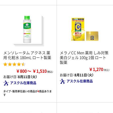
メンソレータム アクネス 薬
メラノCC Men 薬用 しみ対策
用 化粧水 180mL ロート製薬
美白ジェル 100g 1個 ロート
製薬
￥1,270
￥800
￥1,510
（税込）
お届け日：
8月11日（火）
お届け日：
8月11日（火）
アスクル在庫商品
アスクル在庫商品
タイプ・販売単位違いの商品が
4
商品ありま
す