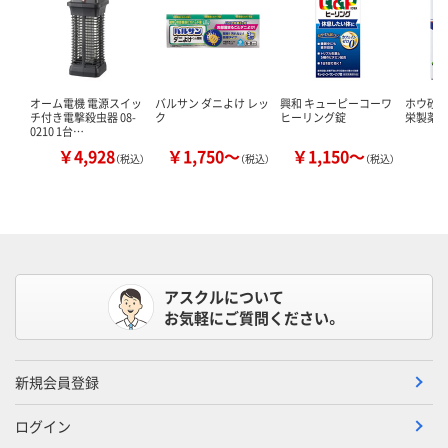
オーム電機 電源スイッ
バルサン ダニよけ レッ
興和 キューピーコーワ
ホウ砂（結
チ付き電撃殺虫器 08-
ク
ヒーリング錠
栄製薬 
0210 1台…
￥4,928
￥1,750～
￥1,150～
￥
（税込）
（税込）
（税込）
アスクルについて
お気軽にご質問ください。
新規会員登録
ログイン