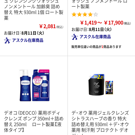
ュ クレンジングウォッシュ
ォッシュ ノンメントール ロ
ノンメントール 加齢臭 詰め
ート製薬
替え 特大 930ml 1個 ロート製
薬
￥1,419
￥17,900
￥2,081
（税込）
お届け日：
8月11日（火）
お届け日：
8月11日（火）
アスクル在庫商品
アスクル在庫商品
販売単位違いの商品が
2
商品あります
デオコ（DEOCO） 薬用ボディ
デ・オウ 薬用ジェルクレンズ
クレンズ ポンプ 350ml＋詰め
シトラスハーブの香り 特大
替え 250ml ロート製薬【液
詰め替え用 930ml ＋デ・オウ
体タイプ】
薬用 制汗剤 プロテクト デオ