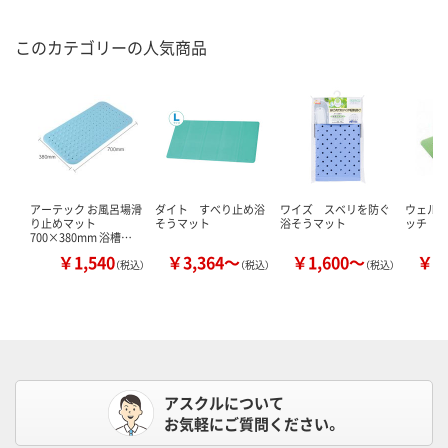
このカテゴリーの人気商品
アーテック お風呂場滑
ダイト すべり止め浴
ワイズ スベリを防ぐ
ウェルフ
り止めマット
そうマット
浴そうマット
ッチ
700×380mm 浴槽…
￥1,540
￥3,364～
￥1,600～
￥2
（税込）
（税込）
（税込）
アスクルについて
お気軽にご質問ください。