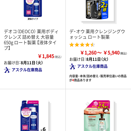
デオコ（DEOCO） 薬用ボディ
デ・オウ 薬用クレンジングウ
クレンズ 詰め替え 大容量
ォッシュ ロート製薬
650g ロート製薬 【液体タイ
プ】
￥1,260
￥5,940
￥1,845
（税込）
お届け日：
8月11日（火）
お届け日：
8月11日（火）
アスクル在庫商品
アスクル在庫商品
内容量・本体/詰め替え・販売単位違いの商品
が
4
商品あります