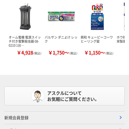
オーム電機 電源スイッ
バルサン ダニよけ レッ
興和 キューピーコーワ
ホウ砂（結
チ付き電撃殺虫器 08-
ク
ヒーリング錠
栄製薬 
0210 1台…
￥4,928
￥1,750～
￥1,150～
￥
（税込）
（税込）
（税込）
アスクルについて
お気軽にご質問ください。
新規会員登録