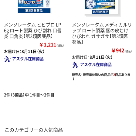
メンソレータム ヒビプロ LP
メンソレータム メディカルリ
6g ロート製薬 ひび割れ 口唇
ップ ロート製薬 唇の皮むけ
炎 口角炎【第3類医薬品】
ひびわれ ガサガサ【第3類医
薬品】
￥1,211
（税込）
￥942
お届け日：
8月11日（火）
（税込）
お届け日：
8月11日（火）
アスクル在庫商品
アスクル在庫商品
販売名・販売単位違いの商品が
2
商品ありま
す
2件（3商品）中 1件目～2件目
このカテゴリーの人気商品