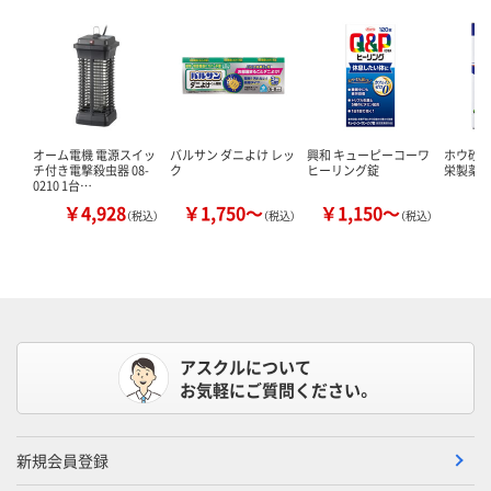
オーム電機 電源スイッ
バルサン ダニよけ レッ
興和 キューピーコーワ
ホウ砂（結
チ付き電撃殺虫器 08-
ク
ヒーリング錠
栄製薬 
0210 1台…
￥4,928
￥1,750～
￥1,150～
￥
（税込）
（税込）
（税込）
アスクルについて
お気軽にご質問ください。
新規会員登録