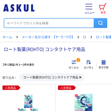
カゴ
メニュー
ホーム
メーカー名から探す - 【ヤ・ラ・ワ行】
ロ
ロート製
ロート製薬(ROHTO) コンタクトケア用品
1
3
件（3商品）中 1～3件を表示
表示切替
絞り込み
並び替え
ロート製薬(ROHTO) コンタクトケア用品
絞り込み
人気商品
人気商品