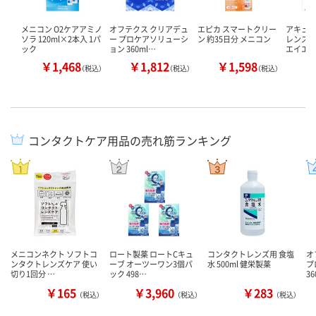
メニコン O2ケアアミノ
オフテクス クリアデュ
エピカ スマートクリー
アキュビ
ソラ 120ml×2本入 1パ
ー プロケアソリューシ
ン 約35日分 メニコン
レンズ 3
ック
ョン 360ml…
エイエ
￥1,468
￥1,812
￥1,598
￥
（税込）
（税込）
（税込）
コンタクトケア用品の売れ筋ランキング
メニコンネクト ソフトコ
ロート製薬 ロートCキュ
コンタクトレンズ用 食塩
オ
ンタクトレンズケア 使い
ーブ オーツーワン3個パ
水 500ml 健栄製薬
プ
切り1回分 …
ック 498…
3
￥165
￥3,960
￥283
（税込）
（税込）
（税込）