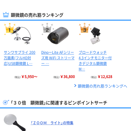
顕微鏡の売れ筋ランキング
サンワサプライ 200
DinoーLite AFシリー
ブロードウォッチ
万画素(フルHD対
ズ用 WiFi ストリーマ
4.3インチモニター付
応)USB顕微鏡 L…
ー …
きデジタル顕微鏡
M…
￥5,950～
￥36,800
￥12,628
（税込）
（税込）
（税込）
顕微鏡の売れ筋ランキングへ
「３０倍 顕微鏡」に関連するピンポイントサーチ
「ＺＯＯＭ ライト」の特集