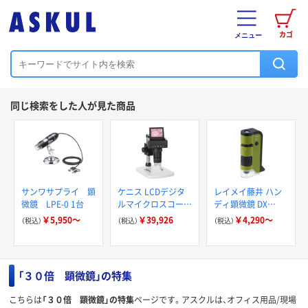
カゴ
メニュー
同じ検索をした人が見た商品
サンワサプライ 顕
ケニス LCDデジタ
レイメイ藤井 ハン
微鏡 LPE-0 1台
ルマイクロスコープ
ディ顕微鏡 DX
DIM-T2.4
RXT1144
￥5,950～
￥39,926
￥4,290～
（税込）
（税込）
（税込）
31670650（直送品）
「３０倍 顕微鏡」の特集
こちらは
「３０倍 顕微鏡」の特集
ページです。アスクルは、オフィス用品/現場