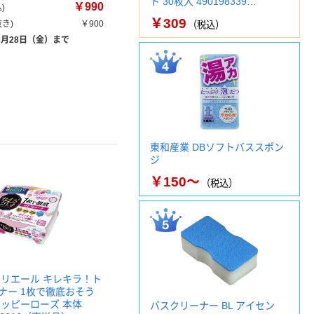
ト 30枚入 490198339…
￥990
)
￥309
き)
￥900
（税込）
8月28日（金）まで
東和産業 DBソフトバススポン
ジ
￥150～
（税込）
エリエール キレキラ！ト
ナー 1枚で徹底おそう
ハッピーローズ 本体
バスクリーナー BL アイセン