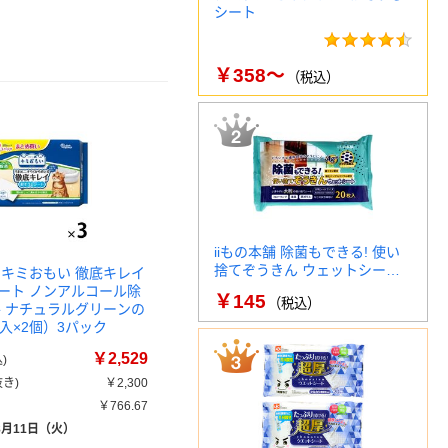
シート
￥358～
（税込）
iiもの本舗 除菌もできる! 使い
捨てぞうきん ウェットシー…
 キミおもい 徹底キレイ
ート ノンアルコール除
￥145
（税込）
手 ナチュラルグリーンの
入×2個）3パック
￥2,529
)
き)
￥2,300
￥766.67
8月11日（火）