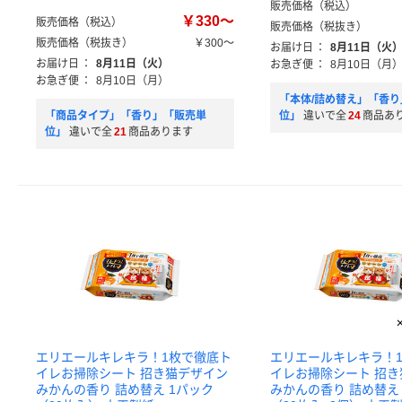
販売価格（税込）
￥330～
販売価格（税込）
販売価格（税抜き）
販売価格（税抜き）
￥300～
お届け日
：
8月11日（火
お届け日
：
8月11日（火）
お急ぎ便
：
8月10日（月
お急ぎ便
：
8月10日（月）
「本体/詰め替え」「香
「商品タイプ」「香り」「販売単
位」
違いで全
24
商品あ
位」
違いで全
21
商品あります
エリエールキレキラ！1枚で徹底ト
エリエールキレキラ！
イレお掃除シート 招き猫デザイン
イレお掃除シート 招
みかんの香り 詰め替え 1パック
みかんの香り 詰め替え