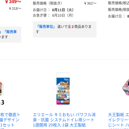
￥349～
販売価格(税込
販売価格（税抜き）
￥362～
￥318～
販売価格(税抜
お届け日
：
8月11日（火）
）
お急ぎ便
：
8月10日（月）
お届け日
：
）
「販売単位」
違いで全
2
商品ありま
り」「販売単
す
ります
1枚で徹底ト
エリエール キミおもい パワフル消
大王製紙 
き猫デザイン
臭・抗菌 システムトイレ用シート
イレクリー
 1セット
1週間用 20枚入 1袋 大王製紙
じシート 