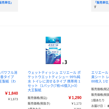
販売単位」
「販売単位
す
 パワフル消
ウェットティッシュ エリエール ポ
エリエール
無香タイプ
ケットウエットティシュー 99％純
臭シート 
大王製紙（わ
水 トイレに流せるタイプ 携帯用 1
88枚入 1
セット（1パック(7枚×6個入)×3）
販売価格(税込
大王製紙
￥1,840
販売価格(税抜
￥1,290
販売価格(税込)
￥1,673
1個あたり
販売価格(税抜き)
￥1,173
）
お届け日
：