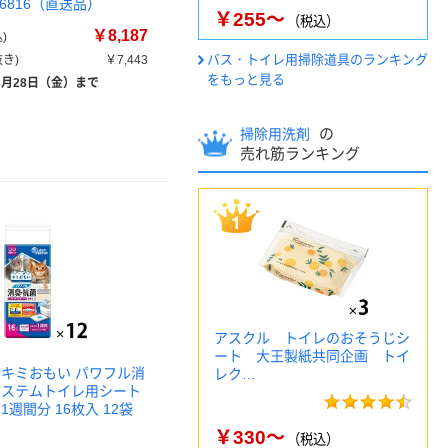
736816（直送品）
￥255～
（税込）
￥8,187
)
バス・トイレ用掃除道具のランキング
き)
￥7,443
をもっと見る
8月28日（金）まで
の
掃除用洗剤
売れ筋ランキング
アスクル トイレのおそうじシ
ート 大王製紙共同企画 トイ
 キミおもい パワフル消
レク…
システムトイレ用シート
1週間分 16枚入 12袋
￥330～
（税込）