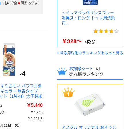
」
違いで全
4
商品ありま
トイレマジックリンスプレー
消臭ストロング トイレ用洗剤
花…
￥328～
（税込）
掃除用洗剤のランキングをもっと見る
の
お掃除シート
売れ筋ランキング
 キミおもい パワフル消
レギュラー 無香タイプ
セット（1袋×4）大王製紙
￥5,440
)
き)
￥4,946
￥1,236.5
8月11日（火）
アスクル オリジナル おそうじ