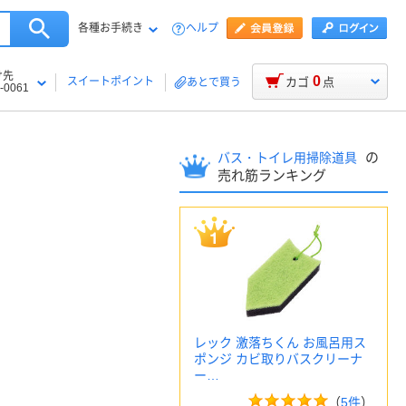
各種お手続き
ヘルプ
け先
0
スイートポイント
カゴ
点
あとで買う
-0061
の
バス・トイレ用掃除道具
売れ筋ランキング
レック 激落ちくん お風呂用ス
ポンジ カビ取りバスクリーナ
ー…
（
5件
）