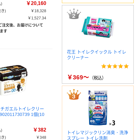
￥20,160
)
き)
￥18,328
￥1,527.34
ご注文後、お届けについて
ます
花王 トイレクイックル トイレ
クリーナー
￥369～
（税込）
ミチガエルトイレクリー
02011730739 1個(10
￥382
)
トイレマジックリン消臭・洗浄
き)
￥348
スプレー トイレ洗剤