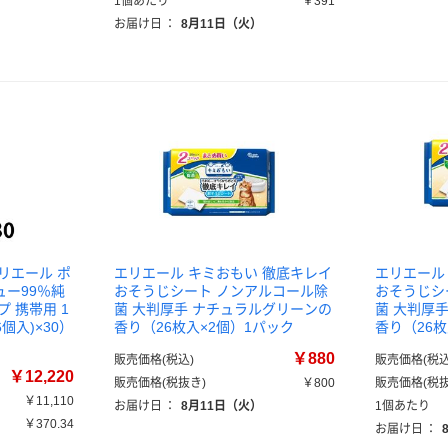
1個あたり
￥391
お届け日
：
8月11日（火）
リエール ポ
エリエール キミおもい 徹底キレイ
エリエール
ー99％純
おそうじシート ノンアルコール除
おそうじシ
 携帯用 1
菌 大判厚手 ナチュラルグリーンの
菌 大判厚
個入)×30）
香り（26枚入×2個）1パック
香り（26枚
￥880
販売価格(税込)
販売価格(税込
￥12,220
販売価格(税抜き)
￥800
販売価格(税抜
￥11,110
お届け日
：
8月11日（火）
1個あたり
￥370.34
お届け日
：
）