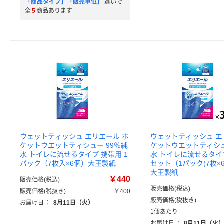
「商品タイプ」「販売単位」
違いで
全
5
商品あります
ウェットティッシュ エリエール ポ
ウェットティッシュ エ
ケットウエットティシュー 99％純
ケットウエットティシュ
水 トイレに流せるタイプ 携帯用 1
水 トイレに流せるタイプ
パック（7枚入×6個）大王製紙
セット（1パック(7枚×6
大王製紙
￥440
販売価格(税込)
販売価格(税込)
販売価格(税抜き)
￥400
販売価格(税抜き)
お届け日
：
8月11日（火）
1個あたり
お届け日
：
8月11日（火