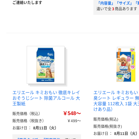
ご連絡いたします
「内容量」「サイズ」「
違いで全
3
商品あります
エリエール キミおもい 徹底キレイ
エリエール キミおもい
おそうじシート 除菌アルコール 大
臭シート レギュラー 
王製紙
大容量 112枚入 1袋 
けあり品）
￥548～
販売価格（税込）
販売価格(税込)
販売価格（税抜き）
￥499～
販売価格(税抜き)
お届け日
：
8月11日（火）
お届け日
：
8月11日（火