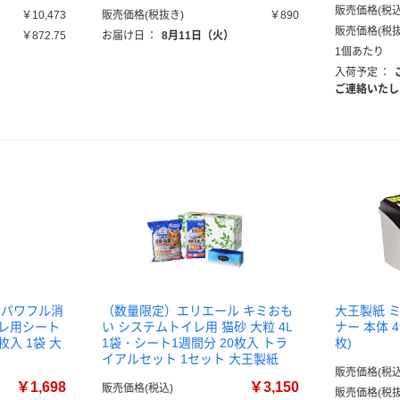
販売価格(税込
￥10,473
販売価格(税抜き)
￥890
販売価格(税抜
￥872.75
お届け日
：
8月11日（火）
1個あたり
）
入荷予定
：
ご連絡いたし
 パワフル消
（数量限定）エリエール キミおも
大王製紙 
イレ用シート
い システムトイレ用 猫砂 大粒 4L
ナー 本体 49
枚入 1袋 大
1袋・シート1週間分 20枚入 トラ
枚)
イアルセット 1セット 大王製紙
販売価格(税込
￥1,698
￥3,150
販売価格(税込)
販売価格(税抜