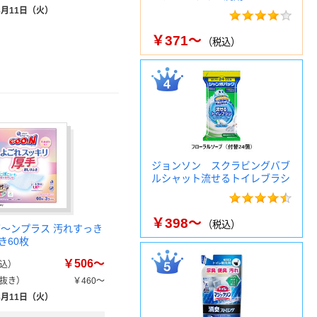
8月11日（火）
￥371～
（税込）
ジョンソン スクラビングバブ
ルシャット流せるトイレブラシ
￥398～
（税込）
グ～ンプラス 汚れすっき
き60枚
￥506～
込）
抜き）
￥460～
8月11日（火）