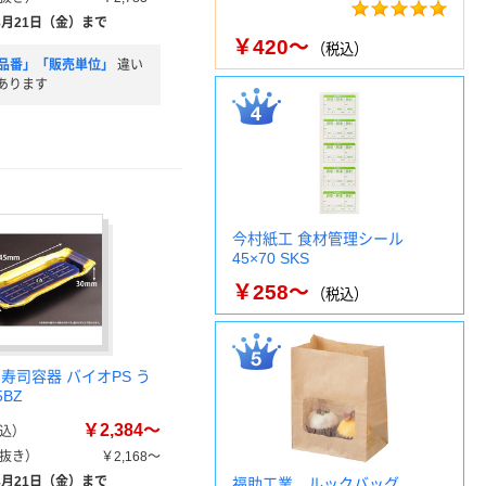
8月21日（金）まで
￥420～
（税込）
品番」「販売単位」
違い
あります
今村紙工 食材管理シール
45×70 SKS
￥258～
（税込）
寿司容器 バイオPS う
5BZ
￥2,384～
込）
抜き）
￥2,168～
8月21日（金）まで
福助工業 ルックバッグ