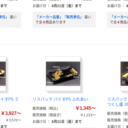
）まで
お届け日
：
8月21日（金）まで
お届け日
：
単位」
違い
「メーカー品番」「販売単位」
違い
「メーカー
で全
4
商品あります
で全
4
商品
イオPS う
リスパック バイオPS ふれあい
リスパック 
つくし盛 3
￥1,345～
販売価格（税込）
￥3,927～
販売価格（税
販売価格（税抜き）
￥1,223～
￥3,570～
販売価格（税
お届け日
：
8月21日（金）まで
）まで
お届け日
：