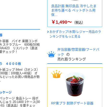
良品計画 無印良品 冷やしたま
ま持ち運べる ペットボトル用
保…
￥1,490～
（税込）
おかずカップ/水筒/レジャー用品のラ
器
ンキングをもっと見る
ト容器 バイオ 楽麺コンボ
5BA ステラブルー 600枚(50枚
 RRAI423 リスパック（直送
弁当容器/惣菜容器/フードパ
要チェック！
の
ック
売れ筋ランキング
り ４０００枚
ト紙コップ 84ml（3オンス）
000個：100個入×40袋） オ
ルといったお買い得商品が勢
。
ッケージ
パッケージ 食品トレー 段ボ
じゅう 20-1400 1ケース(30
RP東プラ 耐熱デザート容器
×6))（直送品）を要チェッ