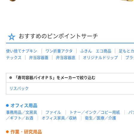
おすすめのピンポイントサーチ
使い捨てナプキン
ワン折重アクタ
ふきん エコ商品
足もと
テックス
弁当容器蓋
弁当容器底
オリジナルドリップ
ブラ
「寿司容器バイオＰＳ」をメーカーで絞り込む
リスパック
オフィス用品
事務用品／文房具
ファイル
トナー／インク／コピー用紙
パ
／ギフト／お酒
オフィス家具／収納
衛生／医療／介護
作業・研究用品