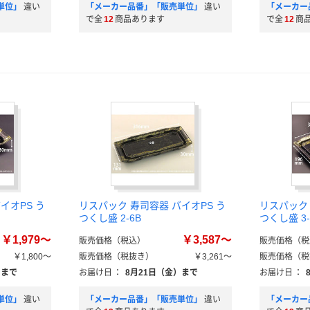
単位」
違い
「メーカー品番」「販売単位」
違い
「メーカー
で全
12
商品あります
で全
12
商
イオPS う
リスパック 寿司容器 バイオPS う
リスパック 
つくし盛 2-6B
つくし盛 3-
￥1,979～
￥3,587～
販売価格（税込）
販売価格（税
￥1,800～
販売価格（税抜き）
￥3,261～
販売価格（税
）まで
お届け日
：
8月21日（金）まで
お届け日
：
単位」
違い
「メーカー品番」「販売単位」
違い
「メーカー