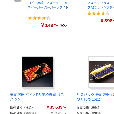
コピー用紙 アスクル マル
アスクル プラスチ
チペーパー スーパーホワイト
ブ 粉なし（パウダ
+
￥398
￥149～
（税込）
寿司容器 バイオPS 美枠寿司 リス
リスパック 寿司容器 バ
パック
つくし盛 15BZ
￥35,639～
販売価格（税込）
販売価格（税込）
販売価格（税抜き）
￥32,400～
販売価格（税抜き）