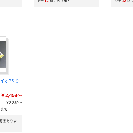
で全
12
商品あります
で全
12
商
イオPS う
￥2,458～
￥2,235～
）まで
商品ありま