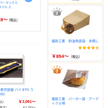
パー ボックス
コピー用紙 マルチペーパ
ペーパータオ
アスクル ス…
ー スーパーエコノミー+
100％ 200
28～
￥149～
￥
（税込）
（税込）
福助工業 耐油角底袋 未晒し
￥854～
（税込）
寿司容器 バイオPS う
5BZ
福助工業 バーガー袋 アーテ
￥3,061～
込）
ィクル柄
抜き）
￥2,783～