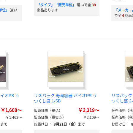
「タイプ」「販売単位」
違いで全
38
単位」
違い
商品あります
「メーカー
で全
4
商品
イオPS う
リスパック 寿司容器 バイオPS う
リスパック 
つくし盛 1-5B
つくし盛 2-
￥1,608～
￥2,319～
販売価格（税込）
販売価格（税
￥1,462～
販売価格（税抜き）
￥2,109～
販売価格（税
）まで
お届け日
：
8月21日（金）まで
お届け日
：