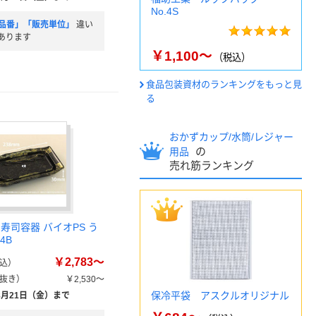
No.4S
品番」「販売単位」
違い
あります
￥1,100～
（税込）
食品包装資材のランキングをもっと見
る
おかずカップ/水筒/レジャー
の
用品
売れ筋ランキング
寿司容器 バイオPS う
4B
￥2,783～
込）
抜き）
￥2,530～
保冷平袋 アスクルオリジナル
8月21日（金）まで