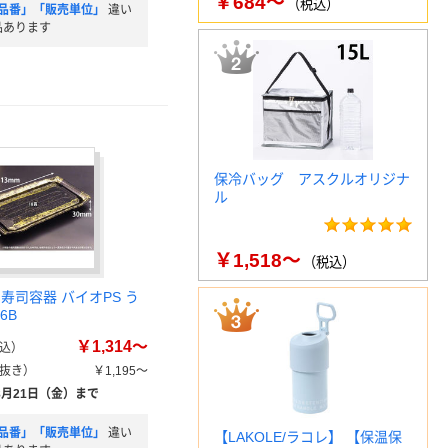
￥684～
（税込）
品番」「販売単位」
違い
品あります
保冷バッグ アスクルオリジナ
ル
￥1,518～
（税込）
寿司容器 バイオPS う
6B
￥1,314～
込）
抜き）
￥1,195～
8月21日（金）まで
品番」「販売単位」
違い
【LAKOLE/ラコレ】 【保温保