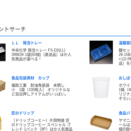
ントサーチ
ＬＬ 発泡トレー
温麺容
中央化学 発泡トレー FS-D2(LL)
麺セッ
399634 1袋(50個)（直送品）ほか人
26-1
気商品が選べる！
×12)
品）を
食品包装資材 カップ
おしぼ
福助工業 耐油角底袋 未晒し
ホワイ
小 1袋（100枚入） オリジナルな
1箱（4
ど目白押しアイテムがいっぱい。
リジナ
ぞろい
匠のドリップ
食品パ
（ドリップコーヒー）片岡物産 匠
ヤマニ
のドリップコーヒー スペシャル ブ
ールばん
レンド 1パック（8P）ほか人気商品
個(5個