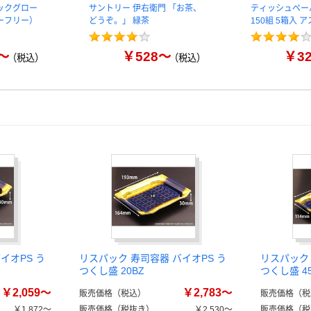
ックグロー
サントリー 伊右衛門 「お茶、
ティッシュペー
ーフリー）
どうぞ。」 緑茶
150組 5箱入 
～
￥528～
￥3
（税込）
（税込）
イオPS う
リスパック 寿司容器 バイオPS う
リスパック 
つくし盛 20BZ
つくし盛 4
￥2,059～
￥2,783～
販売価格（税込）
販売価格（税
￥1,872～
販売価格（税抜き）
￥2,530～
販売価格（税