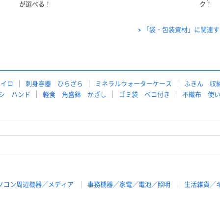
が選べる！
ク！
「袋・包装資材」に関連す
カイロ
刺身容器 ひらざら
ミネラルウォーターケース
ふきん 収
シ ハンド
軽食 角盛鉢 かざし
ゴミ袋 ベロ付き
不織布 使
ソコン周辺機器／メディア
事務機器／家電／電池／照明
生活雑貨／