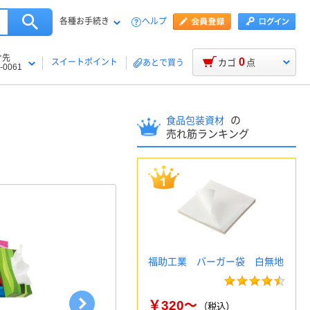
各種お手続き
ヘルプ
け先
0
スイートポイント
カゴ
点
あとで買う
-0061
の
食品包装資材
売れ筋ランキング
福助工業 バーガー袋 白無地
￥320～
（税込）