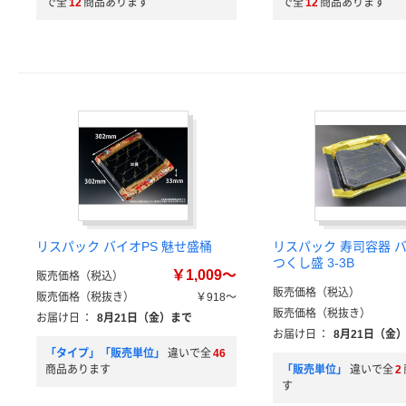
で全
12
商品あります
で全
12
商品あります
リスパック バイオPS 魅せ盛桶
リスパック 寿司容器 バ
つくし盛 3-3B
￥1,009～
販売価格（税込）
販売価格（税込）
販売価格（税抜き）
￥918～
販売価格（税抜き）
お届け日
：
8月21日（金）まで
お届け日
：
8月21日（金
「タイプ」「販売単位」
違いで全
46
商品あります
「販売単位」
違いで全
2
す