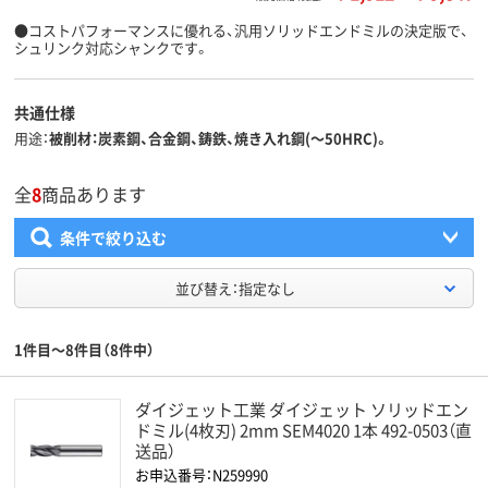
●コストパフォーマンスに優れる、汎用ソリッドエンドミルの決定版で、
シュリンク対応シャンクです。
共通仕様
用途
被削材：炭素鋼、合金鋼、鋳鉄、焼き入れ鋼(～50HRC)。
全
8
商品あります
条件で絞り込む
並び替え：指定なし
1件目～8件目（8件中）
ダイジェット工業 ダイジェット ソリッドエン
ドミル(4枚刃) 2mm SEM4020 1本 492-0503（直
送品）
お申込番号：N259990