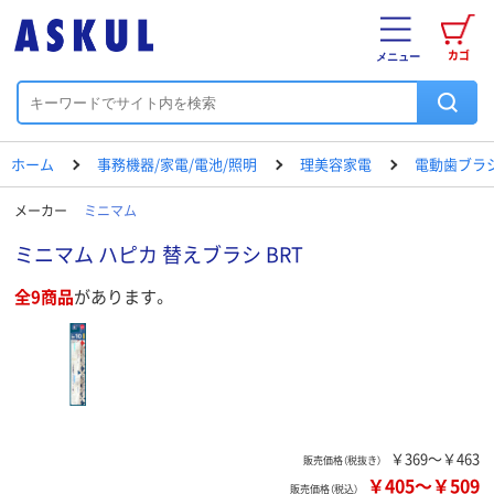
カゴ
メニュー
ホーム
事務機器/家電/電池/照明
理美容家電
電動歯ブラ
メーカー
ミニマム
ミニマム ハピカ 替えブラシ BRT
全9商品
があります。
￥369～￥463
販売価格（税抜き）
￥405
～
￥509
販売価格（税込）