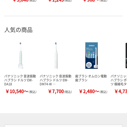
（税込）
（税込）
（税込）
人気の商品
パナソニック 音波振動
パナソニック 音波振動
歯ブラシ オムロン電動
パナソニッ
ハブラシ ドルツ EW-
ハブラシ ドルツ EW-
歯ブラシ
ハブラシ 
DA18
DM74-W …
ツ 極細毛
￥10,540～
￥7,700
￥2,480～
￥4,7
（税込）
（税込）
（税込）