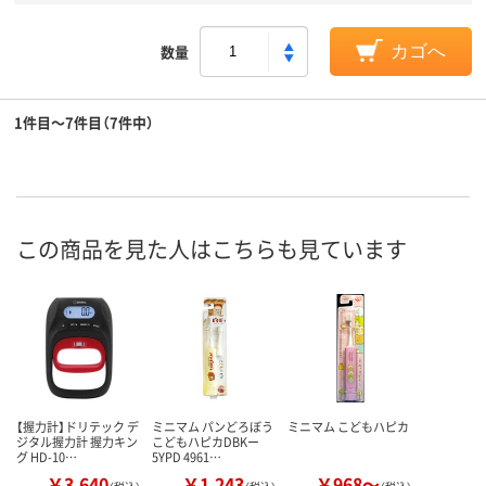
数量
カゴへ
1件目～7件目（7件中）
この商品を見た人はこちらも見ています
【握力計】ドリテック デ
ミニマム パンどろぼう
ミニマム こどもハピカ
ジタル握力計 握力キン
こどもハピカDBKー
グ HD-10…
5YPD 4961…
￥3,640
￥1,243
￥968～