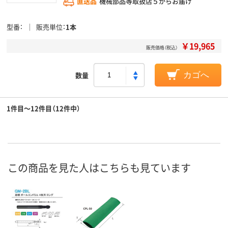
直送品
機械部品等取扱店５からお届け
型番
販売単位
1本
￥19,965
販売価格（税込）
数量
カゴへ
1件目～12件目（12件中）
この商品を見た人はこちらも見ています