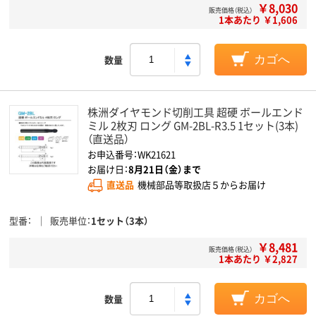
￥8,030
販売価格（税込）
1本あたり ￥1,606
数量
カゴへ
株洲ダイヤモンド切削工具 超硬 ボールエンド
ミル 2枚刃 ロング GM-2BL-R3.5 1セット(3本)
（直送品）
お申込番号：WK21621
お届け日：
8月21日（金）まで
直送品
機械部品等取扱店５からお届け
型番
販売単位
1セット（3本）
￥8,481
販売価格（税込）
1本あたり ￥2,827
数量
カゴへ