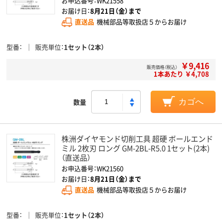
お申込番号：WK21558
お届け日：
8月21日（金）まで
直送品
機械部品等取扱店５からお届け
型番
販売単位
1セット（2本）
￥9,416
販売価格（税込）
1本あたり ￥4,708
数量
カゴへ
株洲ダイヤモンド切削工具 超硬 ボールエンド
ミル 2枚刃 ロング GM-2BL-R5.0 1セット(2本)
（直送品）
お申込番号：WK21560
お届け日：
8月21日（金）まで
直送品
機械部品等取扱店５からお届け
型番
販売単位
1セット（2本）