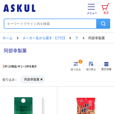
カゴ
メニュー
ホーム
メーカー名から探す - 【ア行】
ア
阿部幸製菓
阿部幸製菓
1
3
件（10商品）中 1～3件を表示
表示切替
絞り込み
並び替え
阿部幸製菓
絞り込み