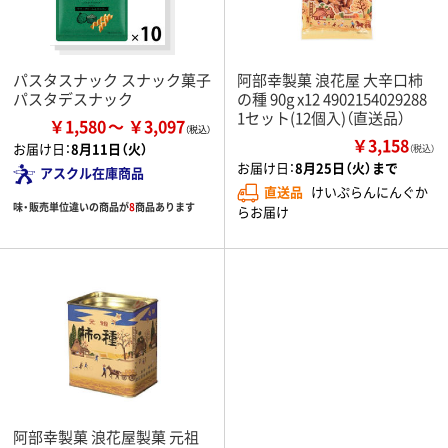
パスタスナック スナック菓子
阿部幸製菓 浪花屋 大辛口柿
パスタデスナック
の種 90g x12 4902154029288
1セット(12個入)（直送品）
￥1,580
￥3,097
￥3,158
お届け日：
8月11日（火）
（税込）
お届け日：
8月25日（火）まで
アスクル在庫商品
直送品
けいぷらんにんぐか
味・販売単位違いの商品が
8
商品あります
らお届け
阿部幸製菓 浪花屋製菓 元祖